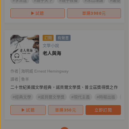
#李崇建
#親子天下
#親子教養
#冰山理論
#薩提爾
試聽
單購
3980
元
訂閱
有聲書
文學小說
老人與海
作者
海明威 Ernest Hemingway
譯者
魯羊
二十世紀美國文學經典，諾貝爾文學獎、普立茲獎得獎之作
#經典文學
#諾貝爾文學獎
#現代主義
#時報出版
#
試聽
單購
350
元
立即訂閱