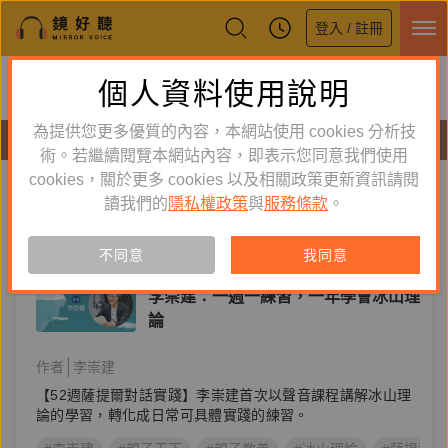
登入 / 註冊
鏡好聽全新APP上線
個人資料使用說明
下載
體驗全面升級，即刻下載
為提供您更多優質的內容，本網站使用 cookies 分析技
有聲書
術。若繼續閱覽本網站內容，即表示您同意我們使用
cookies，關於更多 cookies 以及相關政策更新資訊請閱
標籤：
冰山理論
新到舊
舊到新
讀我們的
隱私權政策
與
服務條款
。
單購
有聲書
不同意
我同意
心理勵志
李崇建：一週一練習，一年學會冰山理
論
作者
李崇建
【52週薩提爾對話實踐】李崇建首次以聲音課程講解冰山理
論的學習，轉化成日常可具體實踐的練習。