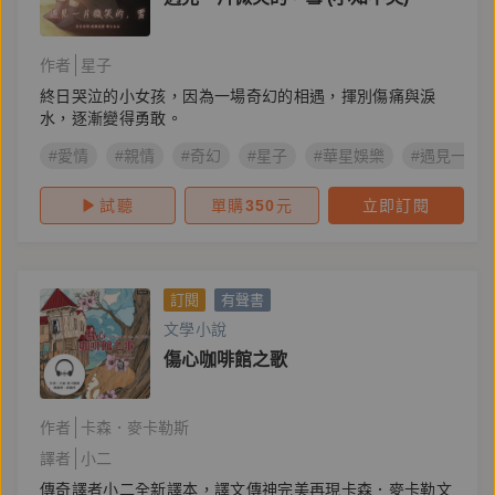
作者
星子
終日哭泣的小女孩，因為一場奇幻的相遇，揮別傷痛與淚
水，逐漸變得勇敢。
#愛情
#親情
#奇幻
#星子
#華星娛樂
#遇見一片
試聽
單購
350
元
立即訂閱
訂閱
有聲書
文學小說
傷心咖啡館之歌
作者
卡森．麥卡勒斯
譯者
小二
傳奇譯者小二全新譯本，譯文傳神完美再現卡森．麥卡勒文