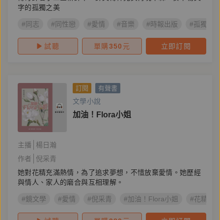
字的孤獨之美
#同志
#同性戀
#愛情
#音樂
#時報出版
#孤獨
試聽
單購
350
元
立即訂閱
訂閱
有聲書
文學小說
加油！Flora小姐
主播
楊日瀚
作者
倪采青
她對花精充滿熱情，為了追求夢想，不惜放棄愛情。她歷經
與情人、家人的磨合與互相理解。
#鏡文學
#愛情
#倪采青
#加油！Flora小姐
#花精