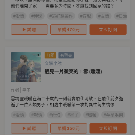
他們離開了家……需要多少時間，才能找到回家的路？
#愛情
#棒球
#鏡好聽製作
#穿越
#友情
#日治
試聽
單購
470
元
立即訂閱
訂閱
有聲書
文學小說
遇見一片微笑的，雪 (暖暖)
作者
星子
雪精靈暖暖在滿二十歲的一刻就會融化消散。在融化前夕邂
逅了一位人類男子，相處中暖暖第一次對異性萌生情愫
#愛情
#親情
#奇幻
#星子
#暖暖
#華星娛樂
#
試聽
單購
350
元
立即訂閱