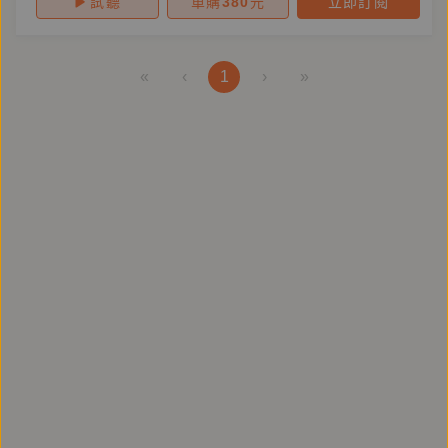
試聽
單購
380
元
立即訂閱
«
‹
1
›
»