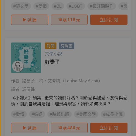
#鏡文學
#愛情
#BL
#LGBT
#鏡好聽製作
#宮廟
試聽
單購
118
元
立即訂閱
訂閱
有聲書
文學小說
好妻子
作者
路易莎．梅．艾考特（Louisa May Alcott）
譯者
馮倩珠
《小婦人》續集─後來的她們好嗎？關於愛與被愛、友情與愛
情，關於自我與婚姻、理想與現實，她們如何抉擇？
#愛情
#婚姻
#時報出版
#美國文學
#成長小說
#
試聽
單購
480
元
立即訂閱