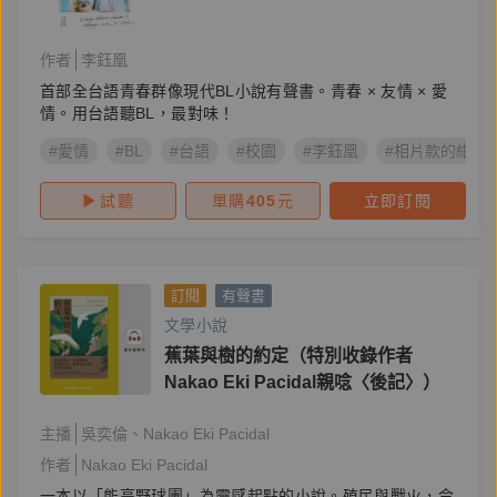
作者
李鈺凰
首部全台語青春群像現代BL小說有聲書。青春 × 友情 × 愛
情。用台語聽BL，最對味！
#愛情
#BL
#台語
#校園
#李鈺凰
#相片款的紺色
試聽
單購
405
元
立即訂閱
訂閱
有聲書
文學小說
蕉葉與樹的約定（特別收錄作者
Nakao Eki Pacidal親唸〈後記〉）
主播
吳奕倫
Nakao Eki Pacidal
作者
Nakao Eki Pacidal
一本以「能高野球團」為靈感起點的小說。殖民與戰火，令