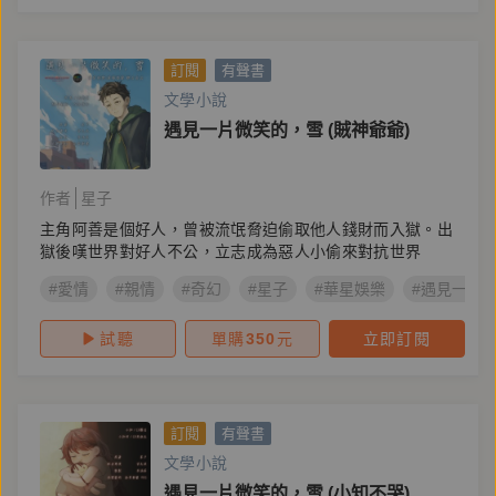
訂閱
有聲書
文學小說
遇見一片微笑的，雪 (賊神爺爺)
作者
星子
主角阿善是個好人，曾被流氓脅迫偷取他人錢財而入獄。出
獄後嘆世界對好人不公，立志成為惡人小偷來對抗世界
#愛情
#親情
#奇幻
#星子
#華星娛樂
#遇見一片
試聽
單購
350
元
立即訂閱
訂閱
有聲書
文學小說
遇見一片微笑的，雪 (小知不哭)