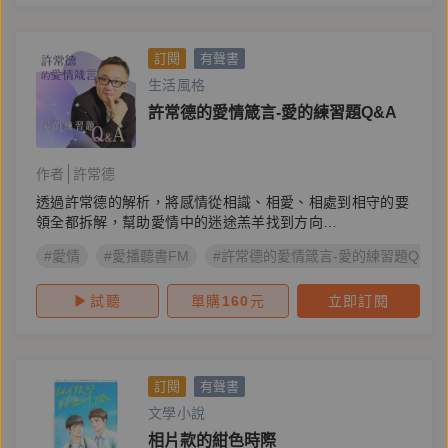
訂閱
有聲書
生活風格
許常德的愛情箴言-愛的練習題Q&A
作者
許常德
透過許常德的解析，將感情從相識、相愛、相處到相守的要
領全都拆解，幫助愛情中的迷途羔羊找到方向…
#愛情
#愛播聽書FM
#許常德的愛情箴言-愛的練習題Q&A
試聽
單購
160
元
立即訂閱
訂閱
有聲書
文學小說
相片款的紺色時際