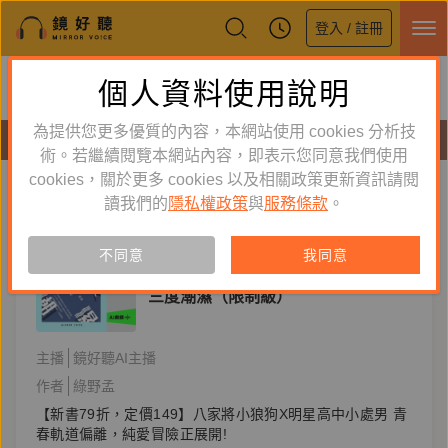
登入 / 註冊
鏡好聽全新APP上線
個人資料使用說明
下載
體驗全面升級，即刻下載
為提供您更多優質的內容，本網站使用 cookies 分析技
有聲書
術。若繼續閱覽本網站內容，即表示您同意我們使用
cookies，關於更多 cookies 以及相關政策更新資訊請閱
標籤：
愛情
新到舊
舊到新
讀我們的
隱私權政策
與
服務條款
。
訂閱
有聲書
AI
不同意
我同意
文學小說
三度潮濕（限制級）
主播
鏡好聽AI主播
作者
綠野孟
【新書79折，定價149】八家將小狼狗X明星高中小處男 青
春軌道偏離，純愛冒險正展開!