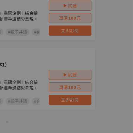
試聽
」重磅企劃！結合繪
單購
100
元
動畫手語精彩呈現。
立即訂閱
版
#親子共讀
#台語兒童公民繪本
#莊佳穎
#揣自由的台灣烏
本1）
試聽
」重磅企劃！結合繪
單購
100
元
動畫手語精彩呈現。
立即訂閱
版
#親子共讀
#台語兒童公民繪本
#莊佳穎
#唱家己的歌
#
»