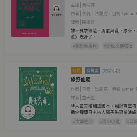
主播
黃湘婷
作者
李曼．法蘭克．包姆 Lyman Fr
譯者
陳婉容
誰不冀求智慧、勇氣與愛？原來，
蹤》現身了。
#鏡好聽製作
#逗點文創結社
文學小說
訂閱
有聲書
綠野仙蹤
作者
李曼．法蘭克．包姆 Lyman Fr
譯者
童天遙
詩人童天遙翻譯版本，暢銷百萬冊
播金鐘節目主持人郭子琳專業演繹
#文學經典
#奇幻小說
#時