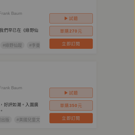
ank Baum
試聽
我們早已在《綠野仙
單購
270
元
立即訂閱
#綠野仙蹤
#李曼．法蘭克．包姆
ank Baum
試聽
，好評如潮。入圍廣
單購
350
元
。
立即訂閱
報出版
#美國兒童文學
#綠野仙蹤
#李曼．法蘭克．包姆