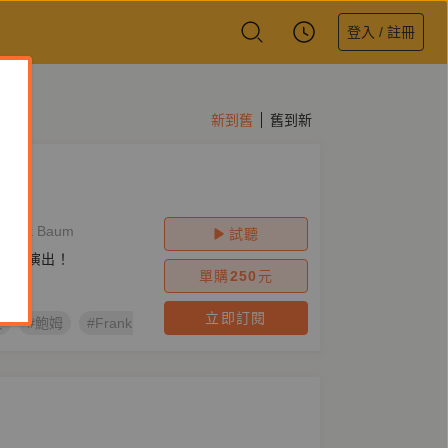
登入 / 註冊
新到舊
舊到新
ank Baum
試聽
全力演出！
單購
250
元
立即訂閱
典
#鮑姆
#Frank Baum
#逗點