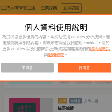
目主持人/有聲書主播
企業採購
立即訂閱
個人資料使用說明
標籤：
綠野仙蹤
為提供您更多優質的內容，本網站使用 cookies 分析技術。若
文學小說
繼續閱覽本網站內容，即表示您同意我們使用 cookies，關於
訂閱
有聲書
更多 cookies 以及相關政策更新資訊請閱讀我們的
隱私權政策
綠野仙蹤～歡樂讀劇版！
與
服務條款
。
作者
李曼．法蘭克．包姆 Lyman Fr
★超華麗卡司一字排開，多元聲線
不同意
我同意
#童話
#綠野仙蹤
#世界經
文學小說
訂閱
有聲書
綠野仙蹤