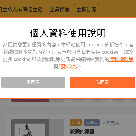
目主持人/有聲書主播
企業採購
立即訂閱
個人資料使用說明
標籤：
死刑
為提供您更多優質的內容，本網站使用 cookies 分析技術。若
人文史哲
繼續閱覽本網站內容，即表示您同意我們使用 cookies，關於
訂閱
有聲書
更多 cookies 以及相關政策更新資訊請閱讀我們的
隱私權政策
一位女性殺人犯的素描：她如
與
服務條款
。
與丈夫
主播
張怡沁
作者
胡慕情
究竟，人是如何岔出原本的坦途，
不同意
我同意
#司法
#鏡文學
#死刑
#
人文史哲
訂閱
有聲書
殺戮的艱難