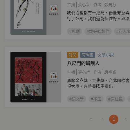
主播
張心哲
作者
張娟芬
我們心裡都有一把尺，衡量罪惡與
行了死刑，我們還能保住好人與壞
嗎？
#死刑
#鏡好聽製作
#行人
文學小說
訂閱
有聲書
八尺門的辯護人
主播
張心哲
作者
唐福睿
勇奪金鼎獎、金典獎、台北國際書
項大獎，有聲書隆重推出！
#鏡文學
#移工
#原住民
«
‹
1
›