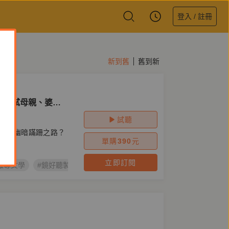
登入 / 註冊
新到舊
舊到新
何謀弒母親、婆婆
試聽
走向幽暗蹣跚之路？
單購
390
元
立即訂閱
報導文學
#鏡好聽製作
#胡慕情
#女性殺人犯
#林于如
#