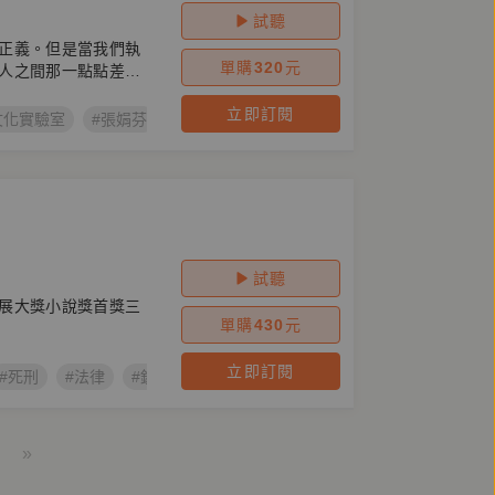
試聽
正義。但是當我們執
單購
320
元
人之間那一點點差別
立即訂閱
文化實驗室
#張娟芬
#廢死
#司法改革
試聽
展大獎小說獎首獎三
單購
430
元
立即訂閱
#死刑
#法律
#鏡好聽製作
#影視改編
#鏡文學百萬影視小說
»