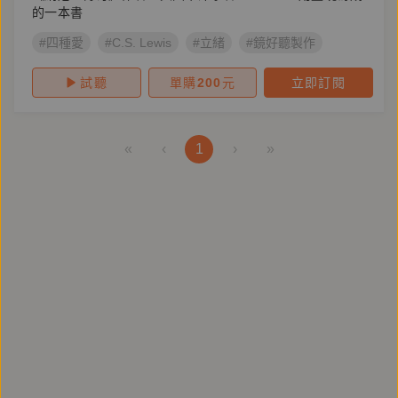
的一本書
#四種愛
#C.S. Lewis
#立緒
#鏡好聽製作
試聽
單購
200
元
立即訂閱
«
‹
1
›
»