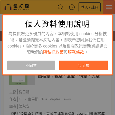
登入 / 註冊
鏡好聽全新APP上線
個人資料使用說明
下載
體驗全面升級，即刻下載
為提供您更多優質的內容，本網站使用 cookies 分析技
有聲書
術。若繼續閱覽本網站內容，即表示您同意我們使用
cookies，關於更多 cookies 以及相關政策更新資訊請閱
標籤：
C.S. Lewis
新到舊
舊到新
讀我們的
隱私權政策
與
服務條款
。
訂閱
有聲書
不同意
我同意
宗教
四種愛：親愛．友愛．情愛．大愛
主播
楊日瀚
作者
C. S. 魯易斯 Clive Staples Lewis
譯者
梁永安
《納尼亞傳奇》作者．英國牛津學者C.S. Lewis用靈魂寫成