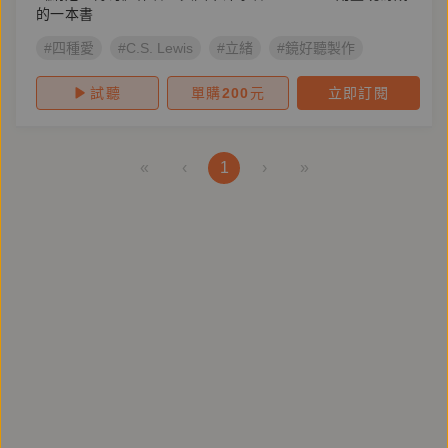
的一本書
#四種愛
#C.S. Lewis
#立緒
#鏡好聽製作
試聽
單購
200
元
立即訂閱
«
‹
1
›
»