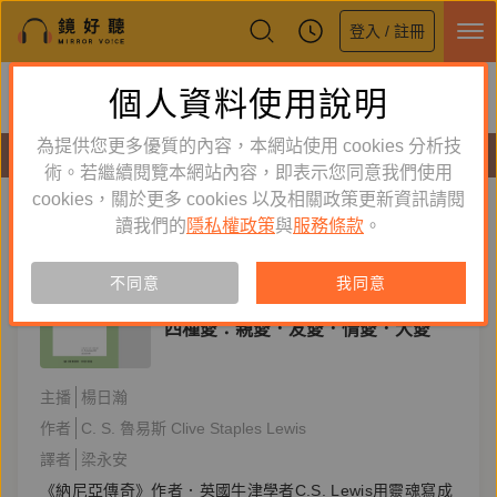
登入 / 註冊
鏡好聽全新APP上線
個人資料使用說明
下載
體驗全面升級，即刻下載
為提供您更多優質的內容，本網站使用 cookies 分析技
有聲書
術。若繼續閱覽本網站內容，即表示您同意我們使用
cookies，關於更多 cookies 以及相關政策更新資訊請閱
標籤：
四種愛
新到舊
舊到新
讀我們的
隱私權政策
與
服務條款
。
訂閱
有聲書
不同意
我同意
宗教
四種愛：親愛．友愛．情愛．大愛
主播
楊日瀚
作者
C. S. 魯易斯 Clive Staples Lewis
譯者
梁永安
《納尼亞傳奇》作者．英國牛津學者C.S. Lewis用靈魂寫成