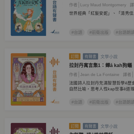
作者
Lucy Maud Montgomery
譯
世界經典「紅髮安妮」、「清秀佳
#台語
#前衛出版
#台語朗
文學小說
訂閱
有聲書
拉封丹寓言集1：蟬á kah狗蟻
作者
Jean de La Fontaine
譯者
法國詩人拉封丹充滿智慧哲學ê歷
自然比喻，思考人性kap世事ê道
#台語
#前衛出版
#台語朗
文學小說
訂閱
有聲書