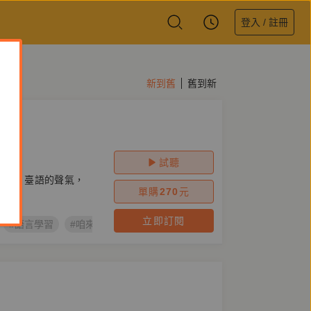
登入 / 註冊
新到舊
舊到新
試聽
ha̍k）臺語的聲氣，
單購
270
元
立即訂閱
#語言學習
#咱來讀讀
#臺語
#台語有聲書