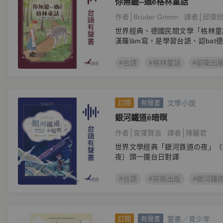
你無聽--過ê格林童話
作者
Brüder Grimm
譯者
邱偉
世界經典、德國民間文學「格林童
漢羅lām寫，是學習台語、認bat
#台語
#格林童話
#前衛出
文學小說
訂閱
有聲書
銀河鐵道ê暗暝
作者
宮澤賢治
譯者
陳麗君
世界文學經典「銀河鉄道の夜」（
夜）頭一擺台日對譯
#台語
#前衛出版
#銀河鐵
童書／青少年
訂閱
有聲書