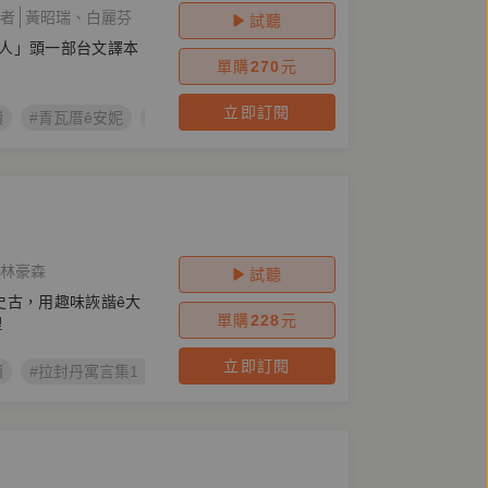
者
黃昭瑞
白麗芬
試聽
人」頭一部台文譯本
單購
270
元
立即訂閱
讀
#青瓦厝ê安妮
#Lucy Maud Montgomery
#世界文學
#清
林豪森
試聽
史古，用趣味詼諧ê大
單購
228
元
理
立即訂閱
讀
#拉封丹寓言集1：蟬á kah狗蟻
#拉封丹寓言集
#拉封丹
#J