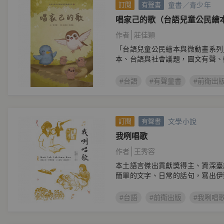
童書／青少年
訂閱
有聲書
唱家己的歌（台語兒童公民繪
作者
莊佳穎
「台語兒童公民繪本與微動畫系列
本、台語與社會議題，圖文有聲、
#台語
#有聲童書
#前衛出
文學小說
訂閱
有聲書
我咧唱歌
作者
王秀容
本土語言傑出貢獻獎得主、資深臺
簡單的文字、日常的話句，寫出伊
集。
#台語
#前衛出版
#我咧唱