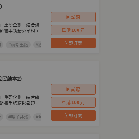
3）
試聽
」重磅企劃！結合繪
單購
100
元
動畫手語精彩呈現。
立即訂閱
物
#前衛出版
#親子共讀
#自然環境
#石虎的厝
#台語兒童
公民繪本2）
試聽
」重磅企劃！結合繪
單購
100
元
動畫手語精彩呈現。
立即訂閱
版
#親子共讀
#台語兒童公民繪本
#莊佳穎
#揣自由的台灣烏