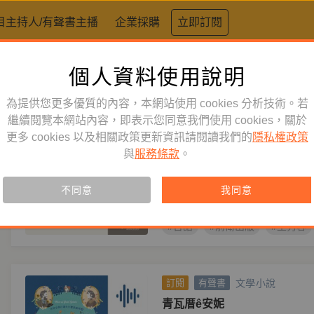
目主持人/有聲書主播
企業採購
立即訂閱
個人資料使用說明
標籤：
前衛出版
為提供您更多優質的內容，本網站使用 cookies 分析技術。若
文學小說
繼續閱覽本網站內容，即表示您同意我們使用 cookies，關於
訂閱
有聲書
更多 cookies 以及相關政策更新資訊請閱讀我們的
隱私權政策
咱來讀讀
與
服務條款
。
作者
王秀容
咱是臺灣人， 來惜臺語文， 讀（t
不同意
我同意
讀（tho̍k）臺文的雅媠
#台語
#前衛出版
#王秀容
文學小說
訂閱
有聲書
青瓦厝ê安妮