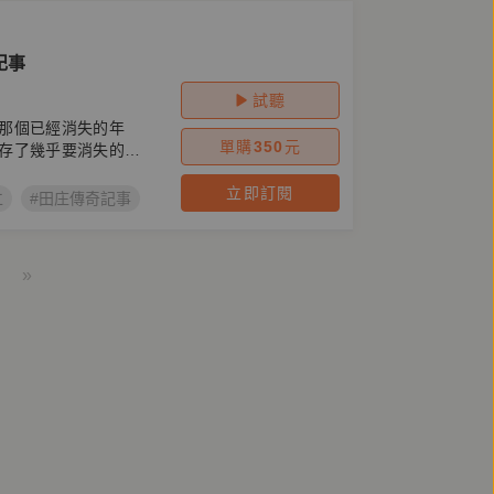
記事
試聽
那個已經消失的年
單購
350
元
存了幾乎要消失的母
立即訂閱
仁
#田庄傳奇記事
#前衛出版
#台語有聲書
»