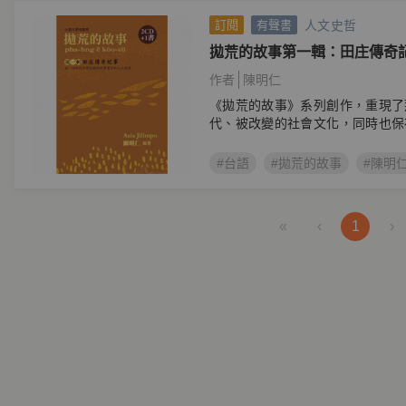
人文史哲
訂閱
有聲書
拋荒的故事第一輯：田庄傳奇
作者
陳明仁
《拋荒的故事》系列創作，重現了
代、被改變的社會文化，同時也保
語。
#台語
#拋荒的故事
#陳明
«
‹
1
›