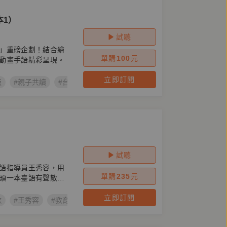
本1）
試聽
」重磅企劃！結合繪
單購
100
元
動畫手語精彩呈現。
立即訂閱
版
#親子共讀
#台語兒童公民繪本
#莊佳穎
#唱家己的歌
#
試聽
語指導員王秀容，用
單購
235
元
頭一本臺語有聲散文
立即訂閱
歌
#王秀容
#教育部臺語推薦用字
#台語有聲書