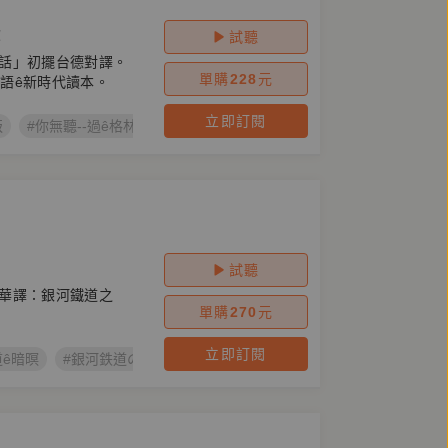
欣
試聽
話」初擺台德對譯。
單購
228
元
德語ê新時代讀本。
立即訂閱
版
#你無聽--過ê格林童話
#台語朗讀
#Brüder Grimm
#台語
試聽
華譯：銀河鐵道之
單購
270
元
立即訂閱
道ê暗暝
#銀河鉄道の夜
#銀河鐵道之夜
#宮澤賢治
#台語有聲