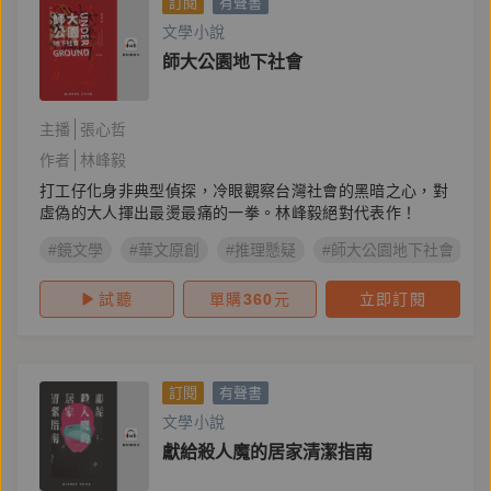
訂閱
有聲書
文學小說
師大公園地下社會
主播
張心哲
作者
林峰毅
打工仔化身非典型偵探，冷眼觀察台灣社會的黑暗之心，對
虛偽的大人揮出最燙最痛的一拳。林峰毅絕對代表作！
#鏡文學
#華文原創
#推理懸疑
#師大公園地下社會
試聽
單購
360
元
立即訂閱
訂閱
有聲書
文學小說
獻給殺人魔的居家清潔指南