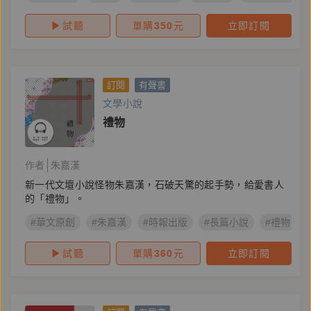
試聽
單購
350
元
立即訂閱
訂閱
有聲書
文學小說
禮物
作者
朱嘉漢
新一代文壇小說怪物朱嘉漢，石破天驚的起手勢，給愛書人
的「禮物」。
#華文原創
#朱嘉漢
#時報出版
#長篇小說
#禮物
試聽
單購
360
元
立即訂閱