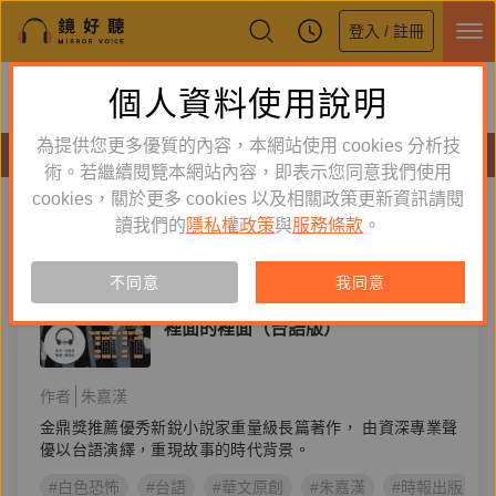
登入 / 註冊
鏡好聽全新APP上線
個人資料使用說明
下載
體驗全面升級，即刻下載
為提供您更多優質的內容，本網站使用 cookies 分析技
有聲書
術。若繼續閱覽本網站內容，即表示您同意我們使用
cookies，關於更多 cookies 以及相關政策更新資訊請閱
標籤：
華文原創
新到舊
舊到新
讀我們的
隱私權政策
與
服務條款
。
訂閱
有聲書
不同意
我同意
文學小說
裡面的裡面（台語版）
作者
朱嘉漢
金鼎獎推薦優秀新銳小說家重量級長篇著作， 由資深專業聲
優以台語演繹，重現故事的時代背景。
#白色恐怖
#台語
#華文原創
#朱嘉漢
#時報出版