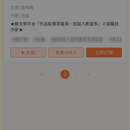
主播
盧侑典
作者
崑崙
★鏡文學平台「作品點擊率最高、追蹤人數最多」人氣矚目
作家★
#鏡文學
#崑崙
#獻給殺人魔的居家清潔指南
#華文原創
試聽
單購
320
元
立即訂閱
«
‹
1
›
»