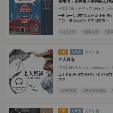
製罐街：諾貝爾文學獎得主作
作者
約翰．史坦貝克 John Steinb
一部讓一個城市化腐朽為神奇的經
荒謬、最揪心的社會底層剪影。
#地方創生
#經典文學
#諾
文學小說
訂閱
有聲書
老人與海
作者
海明威 Ernest Hemingway
二十世紀美國文學經典，諾貝爾文
之作
#經典文學
#諾貝爾文學獎
文學小說
訂閱
有聲書