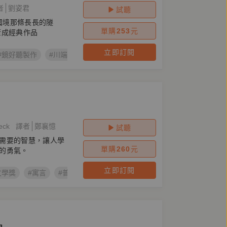
者
劉姿君
試聽
過國境那條長長的隧
單購
253
元
康成經典作品
立即訂閱
#鏡好聽製作
#川端康成
#伊豆的舞孃
eck
譯者
鄭襄憶
試聽
需要的智慧，讓人學
單購
260
元
的勇氣。
立即訂閱
文學獎
#寓言
#普立茲獎
#階級
#殖民
#貧富
#樂透