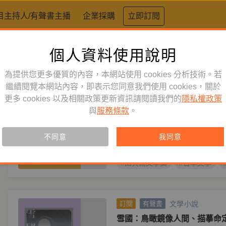
目主持人/有聲書主播
企業採購
立即訂閱
個人資料使用說明
標籤：
諾貝爾文學獎
為提供您更多優質的內容，本網站使用 cookies 分析技術。若
文學小說
繼續閱覽本網站內容，即表示您同意我們使用 cookies，關於
訂閱
有聲書
更多 cookies 以及相關政策更新資訊請閱讀我們的
隱私權政策
伊豆的舞孃
與
服務條款
。
主播
吳奕倫
作者
川端康成
譯
【新書79折，定價$320】影響
不同意
我同意
愛，開啟川端文學的成名之作。
#諾貝爾文學獎
#日本文學
文學小說
訂閱
有聲書
雪國：鳥瞰鏡像人間、描摹命