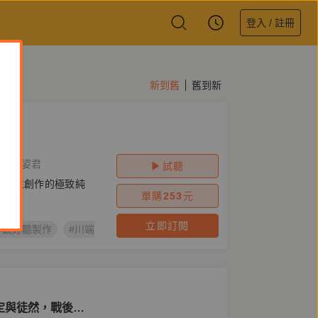
登入 / 註冊
新到舊
舊到新
者
劉姿君
試聽
文豪一生創作的極致純
單購
253
元
立即訂閱
#鏡好聽製作
#川端康成
#木馬文化
#伊豆的舞孃
定與徒然，戰後川