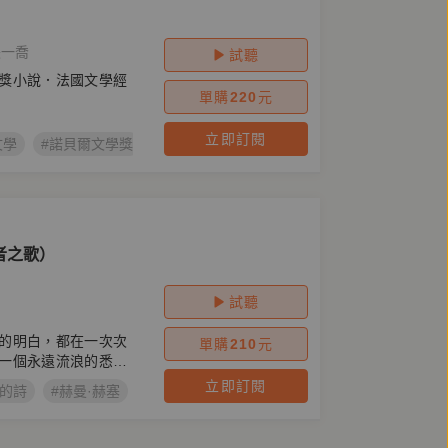
張一喬
試聽
獎小說．法國文學經
單購
220
元
立即訂閱
文學
#諾貝爾文學獎
#麥田
者之歌）
試聽
的明白，都在一次次
單購
210
元
一個永遠流浪的悉達
立即訂閱
度的詩
#赫曼·赫塞
#Hermann Hesse
#德國文學
#諾貝爾文學