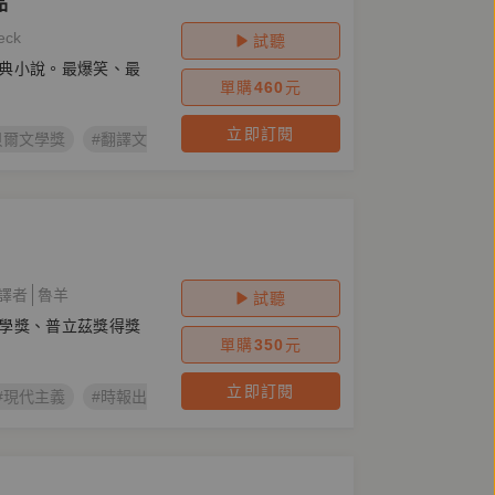
品
eck
試聽
典小說。最爆笑、最
單購
460
元
立即訂閱
貝爾文學獎
#翻譯文學
#旅遊
#友誼
#觀光
#美國文學
譯者
魯羊
試聽
學獎、普立茲獎得獎
單購
350
元
立即訂閱
#現代主義
#時報出版
#美國文學
#海明威
#釣魚
#人生