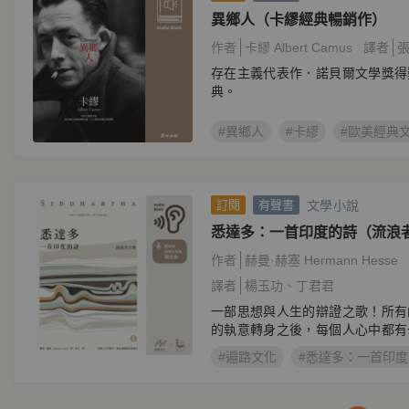
異鄉人（卡繆經典暢銷作）
作者
卡繆 Albert Camus
譯者
存在主義代表作．諾貝爾文學獎得
典。
#異鄉人
#卡繆
#歐美經典
文學小說
訂閱
有聲書
悉達多：一首印度的詩（流浪
作者
赫曼·赫塞 Hermann Hesse
譯者
楊玉功
丁君君
一部思想與人生的辯證之歌！所有
的執意轉身之後，每個人心中都有
多。
#遍路文化
#悉達多：一首印