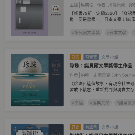
端文學獲得世界矚目之作
主播
吳奕倫
作者
川端康成
譯
【新書79折，定價$320】「穿
道，便是雪國。」日本文豪 川端
#諾貝爾文學獎
#日本文學
文學小說
訂閱
有聲書
珍珠：諾貝爾文學獎得主作品
作者
約翰．史坦貝克 John Steinb
《珍珠》這個故事，有現今社會最
習放下執念，重新找到與現實共存
#幸福
#經典文學
#諾貝爾
文學小說
訂閱
有聲書