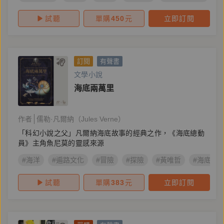
試聽
單購
450
元
立即訂閱
訂閱
有聲書
文學小說
海底兩萬里
作者
儒勒·凡爾納（Jules Verne）
「科幻小說之父」凡爾納海底故事的經典之作，《海底總動
員》主角魚尼莫的靈感來源
#海洋
#遍路文化
#冒險
#探險
#黃唯哲
#海底兩
試聽
單購
383
元
立即訂閱