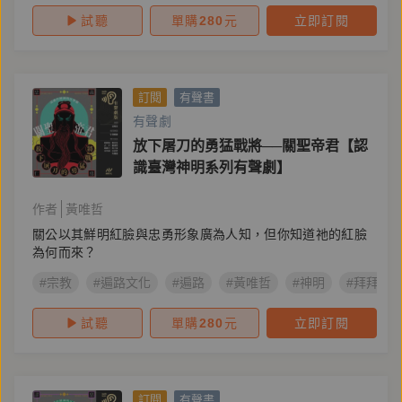
試聽
單購
280
元
立即訂閱
訂閱
有聲書
有聲劇
放下屠刀的勇猛戰將──關聖帝君【認
識臺灣神明系列有聲劇】
作者
黃唯哲
關公以其鮮明紅臉與忠勇形象廣為人知，但你知道祂的紅臉
為何而來？
#宗教
#遍路文化
#遍路
#黃唯哲
#神明
#拜拜
試聽
單購
280
元
立即訂閱
訂閱
有聲書