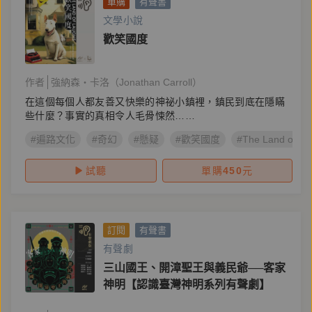
單購
有聲書
文學小說
歡笑國度
作者
強納森・卡洛（Jonathan Carroll）
在這個每個人都友善又快樂的神祕小鎮裡，鎮民到底在隱瞞
些什麼？事實的真相令人毛骨悚然……
#遍路文化
#奇幻
#懸疑
#歡笑國度
#The Land of La
試聽
單購
450
元
訂閱
有聲書
有聲劇
三山國王、開漳聖王與義民爺──客家
神明【認識臺灣神明系列有聲劇】