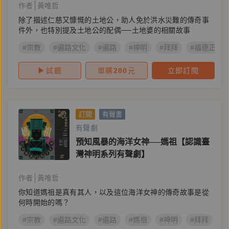
作者
黃唯哲
除了描述仁慈又慷慨的土地公，助人免於洪水災難的傳奇事
件外，也特別提及土地公的配偶──土地婆的相關故事
#宗教
#遍路文化
#遍路
#神明
#拜拜
#福德正神
試聽
單購
280
元
立即訂閱
訂閱
有聲書
有聲劇
預知風暴的海洋女神──媽祖【認識臺
灣神明系列有聲劇】
作者
黃唯哲
你知道媽祖是真有其人，以及這位海洋女神的傳奇故事是從
何時開始的嗎？
#宗教
#遍路文化
#遍路
#媽祖
#神明
#拜拜
#