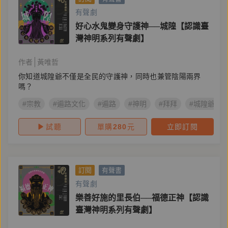
有聲劇
好心水鬼變身守護神──城隍【認識臺
灣神明系列有聲劇】
作者
黃唯哲
你知道城隍爺不僅是全民的守護神，同時也兼管陰陽兩界
嗎？
#宗教
#遍路文化
#遍路
#神明
#拜拜
#城隍爺
試聽
單購
280
元
立即訂閱
訂閱
有聲書
有聲劇
樂善好施的里長伯──福德正神【認識
臺灣神明系列有聲劇】