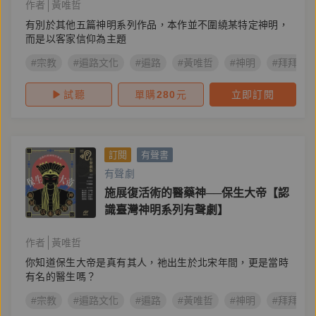
作者
黃唯哲
有別於其他五篇神明系列作品，本作並不圍繞某特定神明，
而是以客家信仰為主題
#宗教
#遍路文化
#遍路
#黃唯哲
#神明
#拜拜
試聽
單購
280
元
立即訂閱
訂閱
有聲書
有聲劇
施展復活術的醫藥神──保生大帝【認
識臺灣神明系列有聲劇】
作者
黃唯哲
你知道保生大帝是真有其人，祂出生於北宋年間，更是當時
有名的醫生嗎？
#宗教
#遍路文化
#遍路
#黃唯哲
#神明
#拜拜