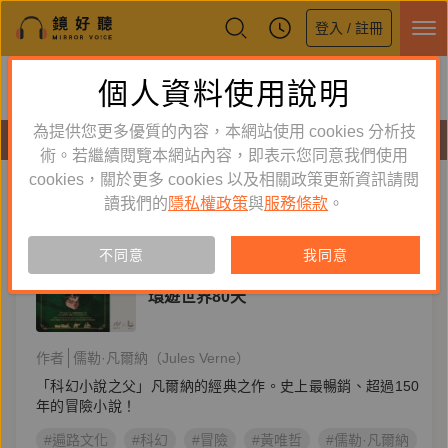
登入 / 註冊
鏡好聽全新APP上線
個人資料使用說明
下載
體驗全面升級，即刻下載
為提供您更多優質的內容，本網站使用 cookies 分析技
有聲書
術。若繼續閱覽本網站內容，即表示您同意我們使用
cookies，關於更多 cookies 以及相關政策更新資訊請閱
標籤：
遍路文化
新到舊
舊到新
讀我們的
隱私權政策
與
服務條款
。
訂閱
有聲書
不同意
我同意
文學小說
環遊世界80天
作者
儒勒·凡爾納（Jules Verne）
「科幻小說之父」凡爾納的經典之作。史上最暢銷、超過150
年的冒險小說！
#遍路文化
#科幻
#冒險
#黃唯哲
#儒勒·凡爾納
#J