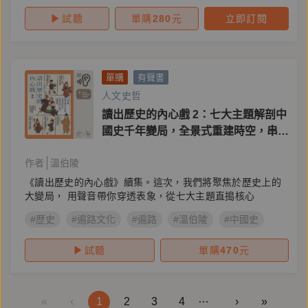
試聽
單購
280
元
立即訂閱
單購
有聲書
人文史哲
讀出歷史的內心戲 2：七大主題解剖中
國史千年變局，全景式重建時空，串起
事件與人物的立體脈絡
作者
溫伯陵
《讀出歷史的內心戲》續集。這次，我們將聚焦於歷史上的
大變局， 用聲音帶你穿透表象，從七大主題直搗核心
#歷史
#遍路文化
#遍路
#溫伯陵
#中國史
試聽
單購
470
元
…
«
‹
1
2
3
4
›
»