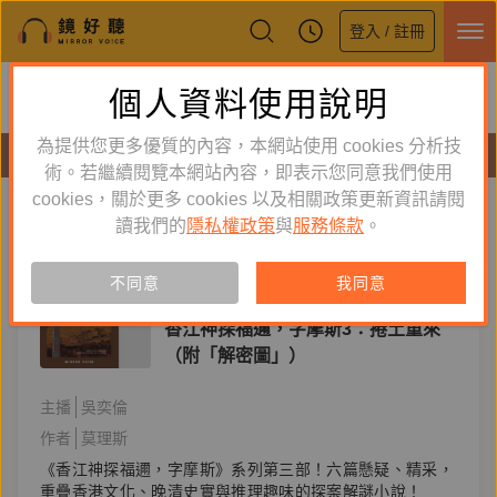
登入 / 註冊
鏡好聽全新APP上線
個人資料使用說明
下載
體驗全面升級，即刻下載
為提供您更多優質的內容，本網站使用 cookies 分析技
有聲書
術。若繼續閱覽本網站內容，即表示您同意我們使用
cookies，關於更多 cookies 以及相關政策更新資訊請閱
標籤：
香江神探福邇字摩斯
新到舊
舊到新
讀我們的
隱私權政策
與
服務條款
。
訂閱
有聲書
不同意
我同意
文學小說
香江神探福邇，字摩斯3：捲土重來
（附「解密圖」）
主播
吳奕倫
作者
莫理斯
《香江神探福邇，字摩斯》系列第三部！六篇懸疑、精采，
重疊香港文化、晚清史實與推理趣味的探案解謎小說！