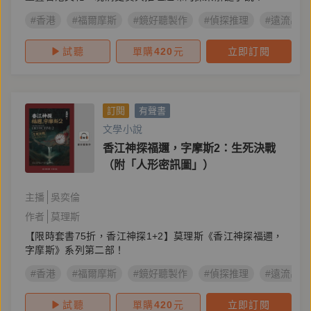
#香港
#福爾摩斯
#鏡好聽製作
#偵探推理
#遠流出版
試聽
單購
420
元
立即訂閱
訂閱
有聲書
文學小說
香江神探福邇，字摩斯2：生死決戰
（附「人形密訊圖」）
主播
吳奕倫
作者
莫理斯
【限時套書75折，香江神探1+2】莫理斯《香江神探福邇，
字摩斯》系列第二部！
#香港
#福爾摩斯
#鏡好聽製作
#偵探推理
#遠流出版
試聽
單購
420
元
立即訂閱