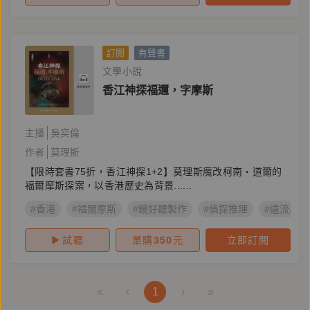
訂閱
有聲書
文學小說
香江神探福邇，字摩斯
主播
吳奕倫
作者
莫理斯
【限時套書75折，香江神探1+2】莫理斯魔改柯南‧道爾的
福爾摩斯探案，以香港歷史為背景......
#香港
#福爾摩斯
#鏡好聽製作
#偵探推理
#遠流出版
試聽
單購
350
元
立即訂閱
«
‹
1
›
»