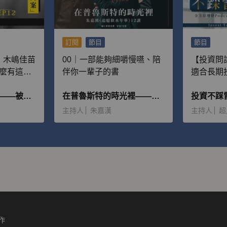
訂閱
節目
節目
｜木嶋佳苗
00｜一部能夠細嚼慢嚥、陪
【投資問
麼有這麼
伴你一輩子的書
適合長期
並且願意
該獲利出
周慕姿讀犯罪腳本——被惡魔追逐的人
在普魯斯特的時光裡——朱嘉漢《追憶似水年華》12講
投資不踩
主持人
朱嘉漢
主持人
超
作