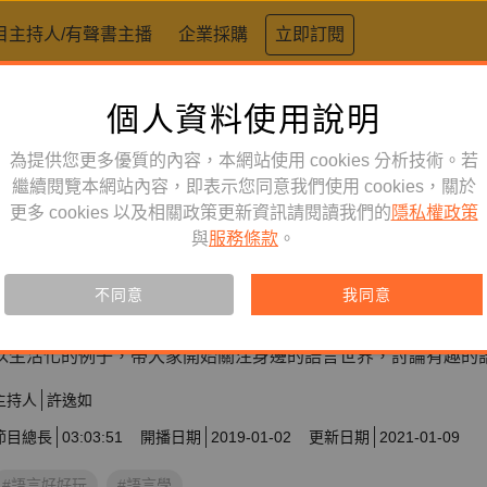
目主持人/有聲書主播
企業採購
立即訂閱
個人資料使用說明
為提供您更多優質的內容，本網站使用 cookies 分析技術。若
繼續閱覽本網站內容，即表示您同意我們使用 cookies，關於
更多 cookies 以及相關政策更新資訊請閱讀我們的
隱私權政策
與
服務條款
。
知識好好玩
節目
語言好好玩【第一季】
不同意
我同意
以生活化的例子，帶大家開始關注身邊的語言世界，討論有趣的
主持人
許逸如
節目總長
03:03:51
開播日期
2019-01-02
更新日期
2021-01-09
#語言好好玩
#語言學