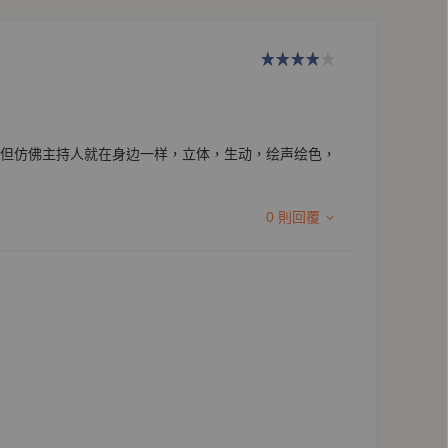
但仿佛主持人就在身边一样，立体，生动，绘声绘色，
0 則回覆