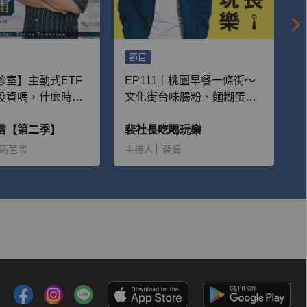
節目
診室】主動式ETF
EP111｜桃園早餐一條街～
投資嗎，什麼時候
文化街台味腸粉、麵糊蛋
場？
餅、水煎包
雷【第二季】
裴社長吃喝玩樂
馬芭樂
主持人
裴偉