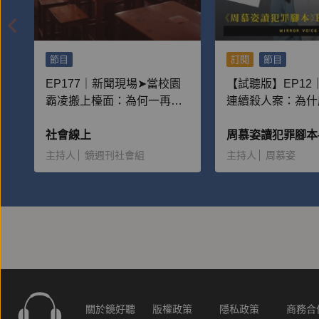
節目
訂閱
節目
EP177｜新聞現場➤當校園
【試聽版】EP12
霸凌搬上檯面：為何一再重
連續殺人案：為什
演？
多男性離不開她，
社會線上
給予大量金錢？
主持人
鏡週刊社會組
主持人
周慕姿
關於鏡好聽
版權政策
隱私政策
商務合