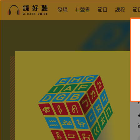
發現
有聲書
節目
課程
節