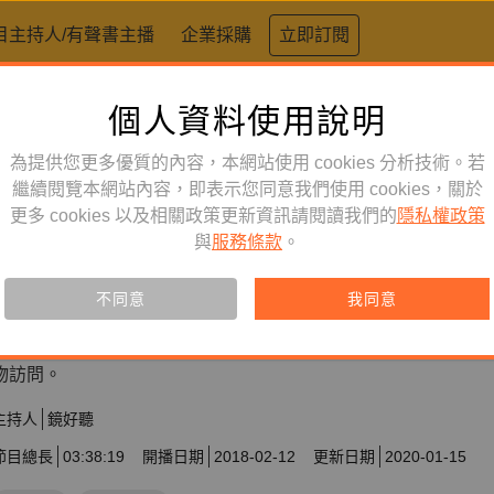
目主持人/有聲書主播
企業採購
立即訂閱
個人資料使用說明
為提供您更多優質的內容，本網站使用 cookies 分析技術。若
繼續閱覽本網站內容，即表示您同意我們使用 cookies，關於
更多 cookies 以及相關政策更新資訊請閱讀我們的
隱私權政策
文學生活
節目
與
服務條款
。
經典重溫
不同意
我同意
Podcast頻道的特別節目，不斷思考跟文化相關的聲音會有那
物訪問。
主持人
鏡好聽
節目總長
03:38:19
開播日期
2018-02-12
更新日期
2020-01-15