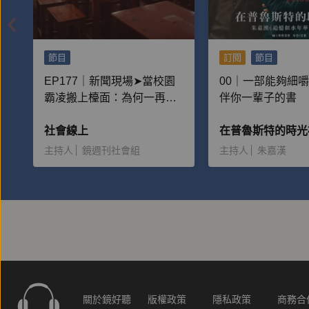
節目
訂閱
節目
EP177｜新聞現場➤當校園
00｜一部能夠細
霸凌搬上檯面：為何一再重
伴你一輩子的書
演？
社會線上
主持人
鏡週刊社會組
主持人
朱嘉漢
關於鏡好聽
版權政策
隱私政策
商務合