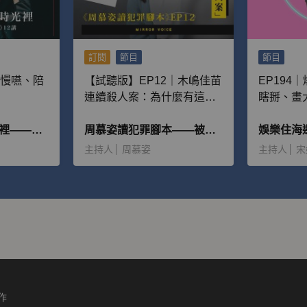
訂閱
節目
節目
嚼慢嚥、陪
【試聽版】EP12｜木嶋佳苗
EP194
連續殺人案：為什麼有這麼
瞎掰、畫
多男性離不開她，並且願意
被記者拆
在普魯斯特的時光裡——朱嘉漢《追憶似水年華》12講
給予大量金錢？
周慕姿讀犯罪腳本——被惡魔追逐的人
件！
娛樂住海
主持人
周慕姿
主持人
宋
作