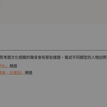
，不斷思考跟文化相關的聲音會有那些樣貌，嘗試不同類型的人物訪問
手札」
頻道
幕後，記者說」
頻道