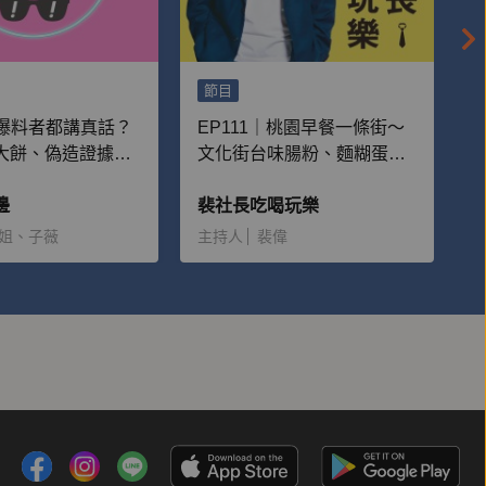
節目
｜爆料者都講真話？
EP111｜桃園早餐一條街～
大餅、偽造證據
文化街台味腸粉、麵糊蛋
穿的五則荒謬事
餅、水煎包
邊
裴社長吃喝玩樂
姐、子薇
主持人
裴偉