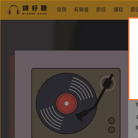
發現
有聲書
節目
課程
節