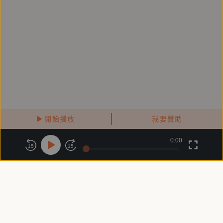
開始播放
我要贊助
0:00
關於鏡好聽
版權政策
隱私政策
15
15
商務合作
付費條款
會員條款
常見問題
客服信箱