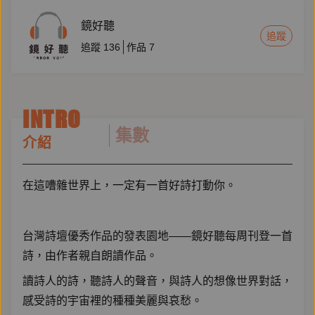
鏡好聽
追蹤
追蹤
136
作品
7
INTRO
集數
介紹
在這嘈雜世界上，一定有一首好詩打動你。
台灣詩壇優秀作品的發表園地——鏡好聽每周刊登一首
詩，由作者親自朗讀作品。
讀詩人的詩，聽詩人的聲音，與詩人的想像世界對話，
感受詩的宇宙裡的種種美麗與哀愁。