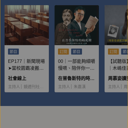
節目
訂閱
節目
訂閱
節
EP177｜新聞現場
00｜一部能夠細嚼
【試聽版】
➤當校園霸凌搬上
慢嚥、陪伴你一輩
｜木嶋佳
檯面：為何一再重
子的書
人案：為
社會線上
在普魯斯特的時光裡——朱嘉漢《追憶似水年華》12講
演？
麼多男性
主持人
鏡週刊社會組
主持人
朱嘉漢
主持人
周
她，並且
大量金錢