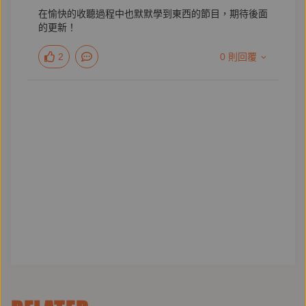
在愉快的收聽過程中也默默學到東西的節目，期待後面
讓歡樂腦洞與心理學知識，
的更新！
陪伴你我地球ONLINE，破關不孤單！
2
0 則回覆