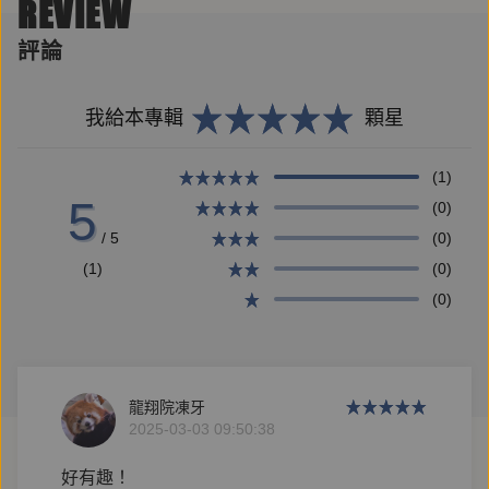
REVIEW
評論
鏡好聽 2025 全新推出・每週一固定上傳
我給本專輯
顆星
＼情境故事Ｘ攻略分析Ｘ掉寶時間／
(1)
5
(0)
`*-.,.-*`♪`*-.,.-*`♫`*-.,.-*`♬`*-.,.-*`♩`*-.,.-*`
/ 5
(0)
(1)
(0)
不惑卻持續思考人生的心理師海苔熊、
(0)
與不再是「你的網路閨蜜」的 SKimmy「3.0」
號稱 overthinker、隨時可開聊的兩人，
龍翔院凍牙
擦撞出爆笑又療癒火花、掉寶知識更掉人生體悟
2025-03-03 09:50:38
好有趣！
來到「人性指南下載區」