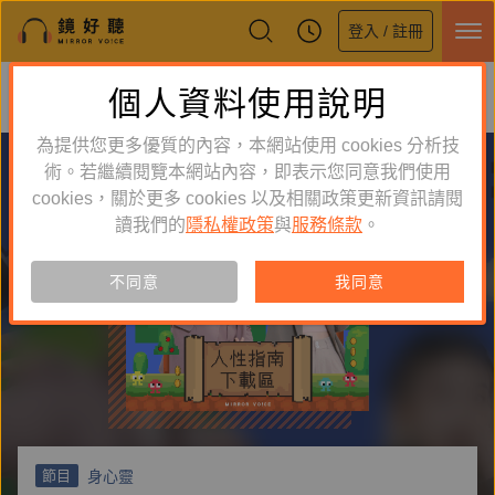
登入 / 註冊
鏡好聽全新APP上線
個人資料使用說明
下載
體驗全面升級，即刻下載
為提供您更多優質的內容，本網站使用 cookies 分析技
術。若繼續閱覽本網站內容，即表示您同意我們使用
cookies，關於更多 cookies 以及相關政策更新資訊請閱
讀我們的
隱私權政策
與
服務條款
。
不同意
我同意
身心靈
節目