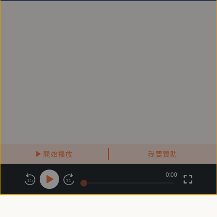
開始播放
我要贊助
0:00
關於鏡好聽
版權政策
隱私政策
15
15
商務合作
付費條款
會員條款
常見問題
客服信箱