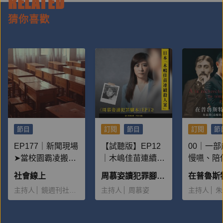
RELATED
猜你喜歡
節目
訂閱
節目
訂閱
節
EP177｜新聞現場
【試聽版】EP12
00｜一
➤當校園霸凌搬上
｜木嶋佳苗連續殺
慢嚥、陪
檯面：為何一再重
人案：為什麼有這
子的書
社會線上
周慕姿讀犯罪腳本——被惡魔追逐的人
演？
麼多男性離不開
主持人
鏡週刊社會組
主持人
周慕姿
主持人
朱
她，並且願意給予
大量金錢？