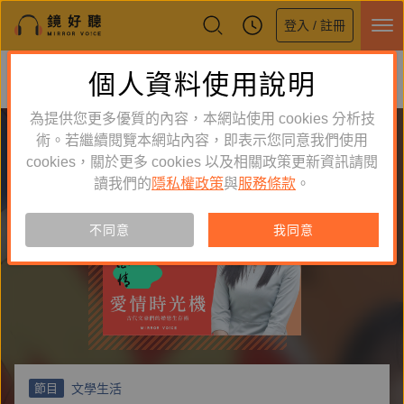
登入 / 註冊
鏡好聽全新APP上線
個人資料使用說明
下載
體驗全面升級，即刻下載
為提供您更多優質的內容，本網站使用 cookies 分析技
術。若繼續閱覽本網站內容，即表示您同意我們使用
cookies，關於更多 cookies 以及相關政策更新資訊請閱
讀我們的
隱私權政策
與
服務條款
。
不同意
我同意
文學生活
節目