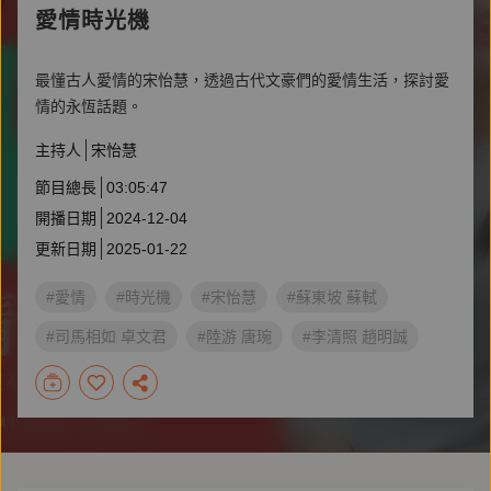
愛情時光機
最懂古人愛情的宋怡慧，透過古代文豪們的愛情生活，探討愛
情的永恆話題。
主持人
宋怡慧
節目總長
03:05:47
開播日期
2024-12-04
更新日期
2025-01-22
#愛情
#時光機
#宋怡慧
#蘇東坡 蘇軾
#司馬相如 卓文君
#陸游 唐琬
#李清照 趙明誠
#李商隱 無題詩
#元稹 鶯鶯傳
#沈復 陳芸
#柳永 柳三變
#名人推薦書單