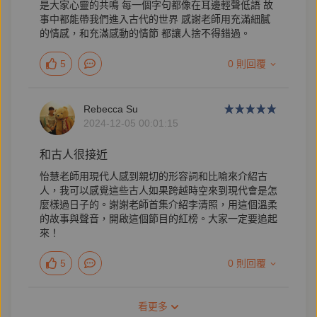
是大家心靈的共鳴 每一個字句都像在耳邊輕聲低語 故
事中都能帶我們進入古代的世界 感謝老師用充滿細膩
的情感，和充滿感動的情節 都讓人捨不得錯過。
5
0 則回覆
Rebecca Su
2024-12-05 00:01:15
和古人很接近
怡慧老師用現代人感到親切的形容詞和比喻來介紹古
人，我可以感覺這些古人如果跨越時空來到現代會是怎
麼樣過日子的。謝謝老師首集介紹李清照，用這個溫柔
的故事與聲音，開啟這個節目的紅榜。大家一定要追起
來！
5
0 則回覆
看更多