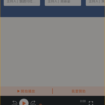
主持人
鏡週刊社會組
主持人
周慕姿
主持人
朱
她，並且願意給予
大量金錢？
開始播放
我要贊助
0:00
關於鏡好聽
版權政策
隱私政策
15
15