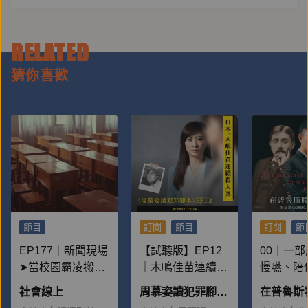
RELATED
猜你喜歡
節目
訂閱
節目
訂閱
節
EP177｜新聞現場
【試聽版】EP12
00｜一
➤當校園霸凌搬上
｜木嶋佳苗連續殺
慢嚥、陪
檯面：為何一再重
人案：為什麼有這
子的書
社會線上
周慕姿讀犯罪腳本——被惡魔追逐的人
演？
麼多男性離不開