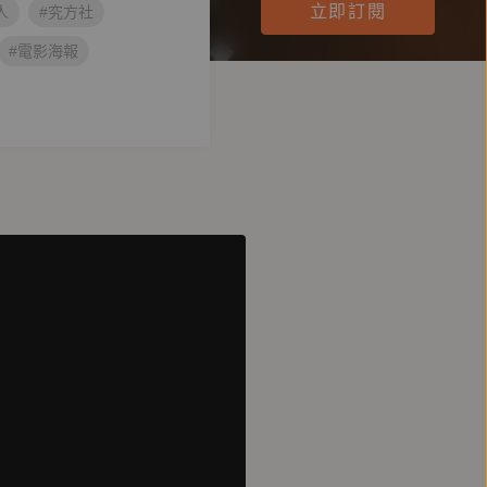
立即訂閱
人
#究方社
#電影海報