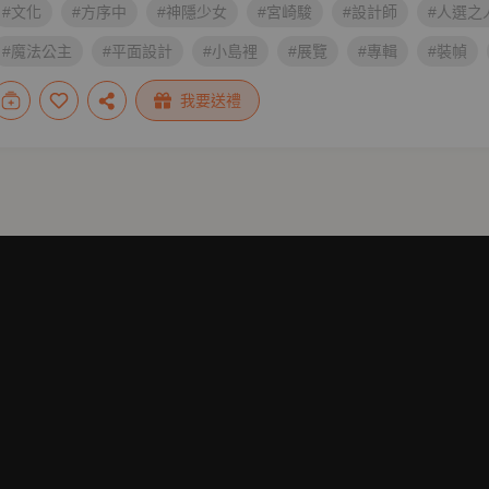
#文化
#方序中
#神隱少女
#宮崎駿
#設計師
#人選之
#魔法公主
#平面設計
#小島裡
#展覽
#專輯
#裝幀
#設計美學
#設計風格
#風格生活
我要送禮