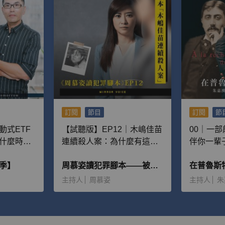
訂閱
節目
訂閱
節
動式ETF
【試聽版】EP12｜木嶋佳苗
00｜一
什麼時候
連續殺人案：為什麼有這麼
伴你一輩
多男性離不開她，並且願意
季】
給予大量金錢？
周慕姿讀犯罪腳本——被惡魔追逐的人
主持人
周慕姿
主持人
朱