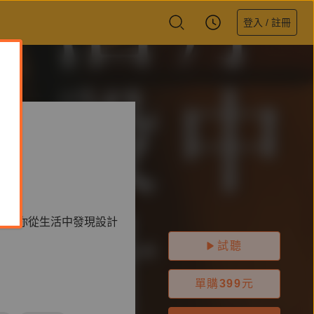
登入 / 註冊
帶領你從生活中發現設計
試聽
單購
399
元