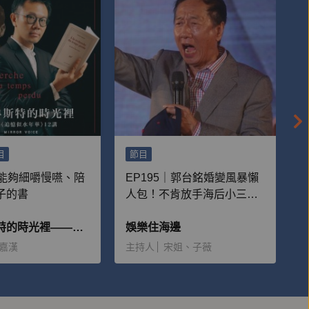
目
節目
部能夠細嚼慢嚥、陪
EP195｜郭台銘婚變風暴懶
子的書
人包！不肯放手海后小三
妻子重病成逆轉關鍵？
在普魯斯特的時光裡——朱嘉漢《追憶似水年華》12講
娛樂住海邊
嘉漢
主持人
宋姐、子薇