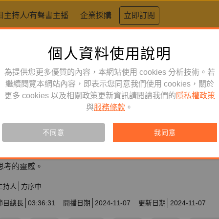
目主持人/有聲書主播
企業採購
立即訂閱
個人資料使用說明
為提供您更多優質的內容，本網站使用 cookies 分析技術。若
繼續閱覽本網站內容，即表示您同意我們使用 cookies，關於
生活風格
訂閱
節目
更多 cookies 以及相關政策更新資訊請閱讀我們的
隱私權政策
方序中生活設計提案
與
服務條款
。
不同意
我同意
訂閱會員可聆聽本產品，您也可單購收藏。
究方社創意總監方序中運用故事與聲音，以及知名的設計案例，
思考的靈感。
主持人
方序中
節目總長
03:36:31
開播日期
2024-11-07
更新日期
2024-11-07