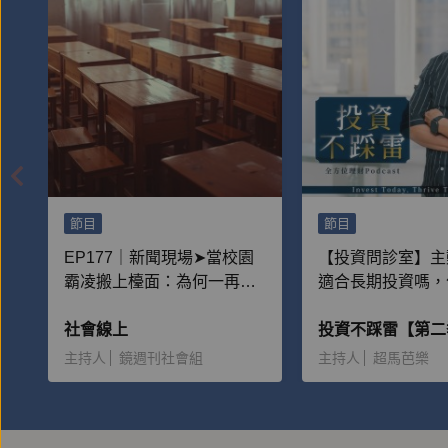
節目
節目
EP177｜新聞現場➤當校園
【投資問診室】主
霸凌搬上檯面：為何一再重
適合長期投資嗎，
演？
該獲利出場？
社會線上
投資不踩雷【第二
主持人
鏡週刊社會組
主持人
超馬芭樂