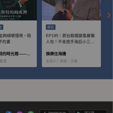
目
節目
部能夠細嚼慢嚥、陪
EP195｜郭台銘婚變風暴懶
子的書
人包！不肯放手海后小三
妻子重病成逆轉關鍵？
在普魯斯特的時光裡——朱嘉漢《追憶似水年華》12講
娛樂住海邊
嘉漢
主持人
宋姐、子薇