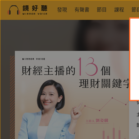
發現
有聲書
節目
課程
節