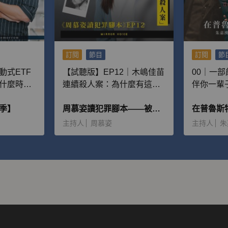
訂閱
節目
訂閱
節
動式ETF
【試聽版】EP12｜木嶋佳苗
00｜一
什麼時候
連續殺人案：為什麼有這麼
伴你一輩
多男性離不開她，並且願意
季】
給予大量金錢？
周慕姿讀犯罪腳本——被惡魔追逐的人
主持人
周慕姿
主持人
朱