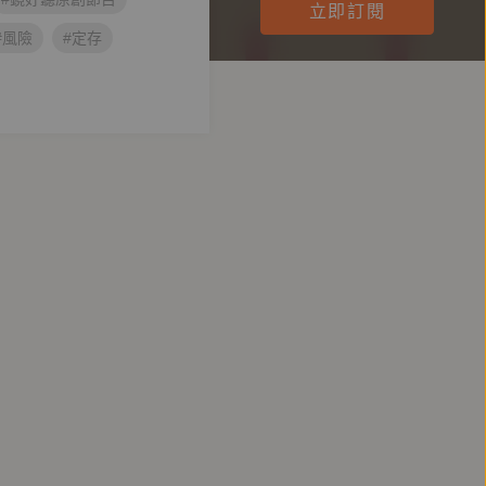
立即訂閱
#風險
#定存