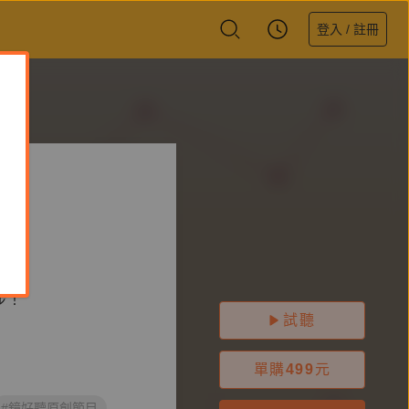
登入 / 註冊
步！
試聽
單購
499
元
#鏡好聽原創節目