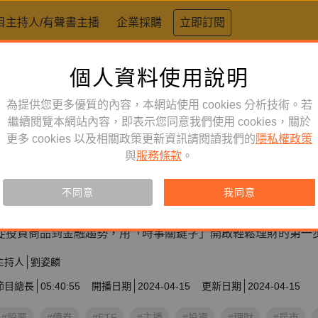
目主持人/有聲書主播
企業採購
立即訂閱
個人資料使用說明
為提供您更多優質的內容，本網站使用 cookies 分析技術。若
繼續閱覽本網站內容，即表示您同意我們使用 cookies，關於
投資理財
訂閱
更多 cookies 以及相關政策更新資訊請閱讀我們的
節目
隱私權政策
與
服務條款
。
財經主播的13個理財關鍵字
不同意
我同意
訂閱會員可聆聽本產品，您也可單購收藏。
從投資商品到金融趨勢，用「時事關鍵字」開啟輕鬆理財的第一
主持人
劉姿麟
節目總長
05:40:55
開播日期
2024-04-15
更新日期
2024-04-15
#股票
#債券
#ETF
#主播
#投資
#理財
#房市