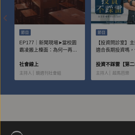
節目
節目
EP177｜新聞現場➤當校園
【投資問診室】主
霸凌搬上檯面：為何一再重
適合長期投資嗎，
演？
該獲利出場？
社會線上
投資不踩雷【第二
主持人
鏡週刊社會組
主持人
超馬芭樂