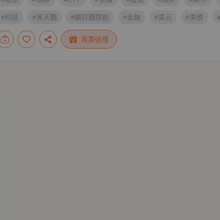
#科技
#黑天鵝
#鏡好聽原創
#金融
#美元
#美債
#劉姿麟
#關鍵字
#外匯
我要送禮