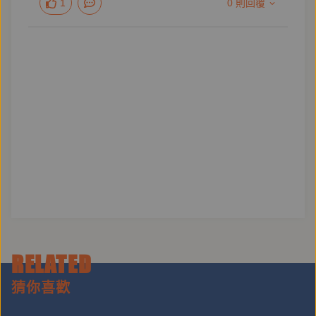
1
0 則回覆
上相遇》
鏡好聽製作播出的《有人問我公理和正義的問題—顧玉
玲與報導寫作者的深度對話》
RELATED
猜你喜歡