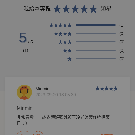
EP02｜ft.江婉琦《移工怎麼都在直播》
我給本專輯
顆星
EP03｜ft.陳昭如《無罪的罪人：迷霧中的校園女童性
侵案》《判決的艱難：兒童性侵的爭議與正義》
(1)
5
EP04｜ft.朱健炫《炭空：追尋記憶深處的煤鄉》
(0)
/ 5
(0)
EP05｜ft.何欣潔《斷裂的海：金門、馬祖，從國共前
(1)
(0)
線到台灣偶然的共同體》
(0)
EP06｜ft.高俊宏《拉流斗霸：尋找大豹社事件隘勇線
與餘族》
EP07｜ft.劉小華、張明珠《一路走來——泰緬無國籍
Minmin
難民爭取在台合法身分之路》
2023-09-20 13:05:39
EP08｜ft.沙力浪《用頭帶背起一座座山：嚮導背工與
Minmin
巡山員的故事》
非常喜歡！！謝謝鏡好聽與顧玉玲老師製作這個節
EP09｜ft.陳柏謙《激進 1949：白色恐怖郵電案紀實》
目：）
EP10｜ft.蕭菊貞《南方，寂寞鐵道：我們在時光列車