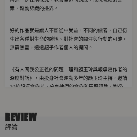
案，鬆動認識的邊界。
好的作品就是讓人不斷從中受益，不同的讀者，自己衍
生出各種對生命的體悟、對社會的關注與行動的可能，
無窮無盡，遠遠超乎作者個人的提問。
《有人問我公正義的問題—理和顧玉玲與報導寫作者的
深度對話》，由投身社會運動多年的顧玉玲主持，邀請
10位報導寫作者，分享他們的寫作和田野經驗，對公
理和正義的追問、調查、反思、揭露與發現。
REVIEW
節目預告//
評論
EP01｜ft.黃瀚嶢《沒口之河》