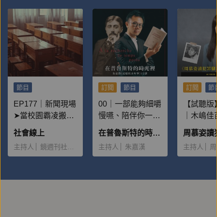
節目
訂閱
節目
訂閱
節
EP177｜新聞現場
00｜一部能夠細嚼
【試聽版】
➤當校園霸凌搬上
慢嚥、陪伴你一輩
｜木嶋佳
檯面：為何一再重
子的書
人案：為
社會線上
在普魯斯特的時光裡——朱嘉漢《追憶似水年華》12講
演？
麼多男性
主持人
鏡週刊社會組
主持人
朱嘉漢
主持人
周
她，並且
大量金錢