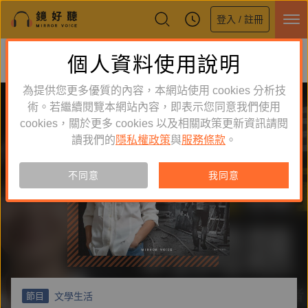
登入 / 註冊
鏡好聽全新APP上線
個人資料使用說明
下載
體驗全面升級，即刻下載
為提供您更多優質的內容，本網站使用 cookies 分析技
術。若繼續閱覽本網站內容，即表示您同意我們使用
cookies，關於更多 cookies 以及相關政策更新資訊請閱
讀我們的
隱私權政策
與
服務條款
。
不同意
我同意
文學生活
節目