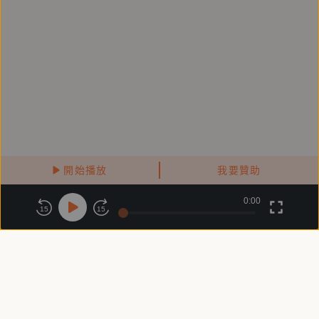
開始播放
我要贊助
0:00
關於鏡好聽
版權政策
隱私政策
15
15
商務合作
付費條款
會員條款
常見問題
客服信箱