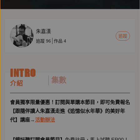
朱嘉漢
追蹤
追蹤
96
作品
4
INTRO
集數
介紹
會員獨享限量優惠！訂閱與單購本節目，即可免費報名
【跟隨伴讀人朱嘉漢走進《追憶似水年華》的美好年
代】講座→
活動辦法
【鏡好聽訂閱會員節目】
免費註冊，馬上試聽 EP00！