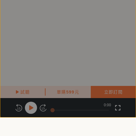
試聽
單購
599
元
立即訂閱
0:00
關於鏡好聽
版權政策
隱私政策
15
15
商務合作
付費條款
會員條款
常見問題
客服信箱