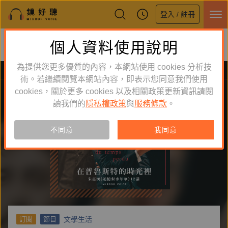
登入 / 註冊
鏡好聽全新APP上線
個人資料使用說明
下載
體驗全面升級，即刻下載
為提供您更多優質的內容，本網站使用 cookies 分析技
術。若繼續閱覽本網站內容，即表示您同意我們使用
cookies，關於更多 cookies 以及相關政策更新資訊請閱
讀我們的
隱私權政策
與
服務條款
。
不同意
我同意
文學生活
訂閱
節目