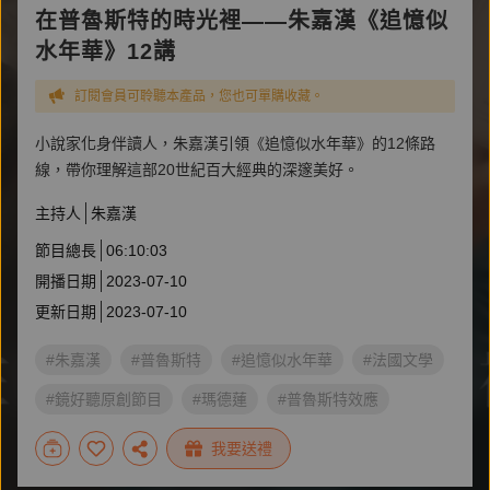
在普魯斯特的時光裡——朱嘉漢《追憶似
水年華》12講
訂閱會員可聆聽本產品，您也可單購收藏。
小說家化身伴讀人，朱嘉漢引領《追憶似水年華》的12條路
線，帶你理解這部20世紀百大經典的深邃美好。
主持人
朱嘉漢
節目總長
06:10:03
開播日期
2023-07-10
更新日期
2023-07-10
#朱嘉漢
#普魯斯特
#追憶似水年華
#法國文學
#鏡好聽原創節目
#瑪德蓮
#普魯斯特效應
#歐洲文學
#普魯斯特瞬間
我要送禮