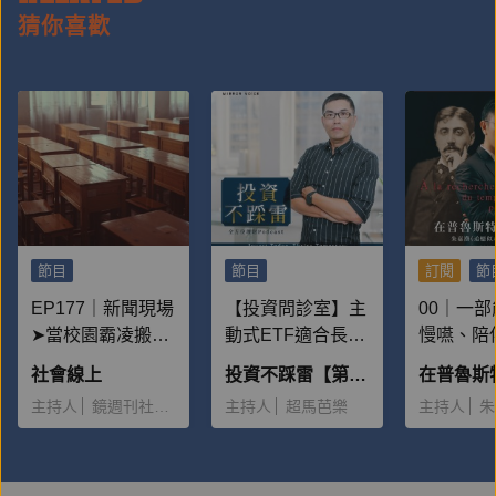
猜你喜歡
節目
節目
訂閱
節
EP177｜新聞現場
【投資問診室】主
00｜一
➤當校園霸凌搬上
動式ETF適合長期
慢嚥、陪
檯面：為何一再重
投資嗎，什麼時候
子的書
社會線上
投資不踩雷【第二季】
演？
該獲利出場？
主持人
鏡週刊社會組
主持人
超馬芭樂
主持人
朱