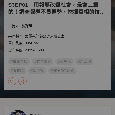
S3EP01｜用報導改變社會，是會上癮
的！調查報導不畏權勢、挖掘真相的技藝
與勇氣 ft.《報導者》創辦人何榮幸、鏡
電視《調查報告》製作人林上筠
主持人
翁秀琪
共同製作
鏡電視外部公評人辦公室
單曲長度
00:41:33
發布時間
2025-05-09
#事實查核
#調查報導
#公評人
#新聞魂
#調查感
#水門案
#ADHD過動藥