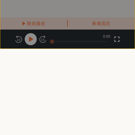
開始播放
專輯資訊
0:00
關於鏡好聽
版權政策
隱私政策
15
15
商務合作
付費條款
會員條款
常見問題
客服信箱
客服時間：週一 ～ 週五10:00 - 18:00（國定假日除外）
Copyright © 2025 精鏡傳媒股份有限公司 All Rights Reserved