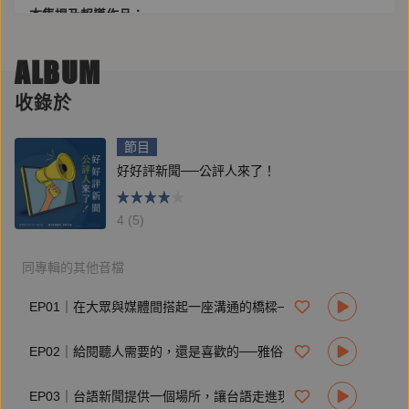
本集提及報導作品：
ALBUM
《毒渣現形記》調查報導！直擊大廠假再利用真濫倒
帳篷下的秘密
收錄於
「藥」命河川暗藏K他命千種新興藥物殘留 濾不了危
機？
《我買了國家公園！？》
節目
造假．剝削．血淚漁場
好好評新聞──公評人來了！
綁債．黑工．留學陷阱：失控的高教技職國際招生
缺醫材潮來襲！「藥」命的缺憾
真假ESG揭祕！你是真綠、還是漂綠？
4 (5)
派遣工的正義 我不是你的免洗筷
同專輯的其他音檔
延伸閱讀：
鏡電視公評人專區：
https://www.mnews.tw/ombuds
EP01｜在大眾與媒體間搭起一座溝通的橋樑──公評人翁秀琪來了！
鏡新聞調查報告：
https://www.mnews.tw/show/rep
EP02｜給閱聽人需要的，還是喜歡的──雅俗共賞的新聞可能嗎？ft. 輔大新聞傳播系教授陳順孝、《鏡新聞》主播王顯瑜
《調查報告》：
https://www.mnews.tw/show/rep
EP03｜台語新聞提供一個場所，讓台語走進現代生活 ft. 台中教育大學台灣語文學系副教授何信翰、主播黃筱純