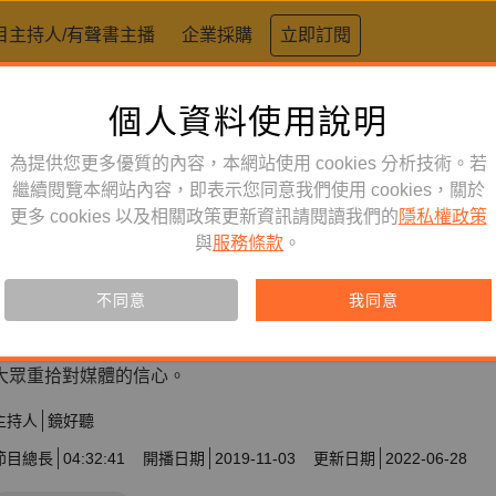
目主持人/有聲書主播
企業採購
立即訂閱
個人資料使用說明
為提供您更多優質的內容，本網站使用 cookies 分析技術。若
繼續閱覽本網站內容，即表示您同意我們使用 cookies，關於
更多 cookies 以及相關政策更新資訊請閱讀我們的
隱私權政策
新聞直擊
節目
與
服務條款
。
記者今天不寫稿
不同意
我同意
聽見媒體環境的改變、媒體工作者的熱情與掙扎，引領年輕記者
大眾重拾對媒體的信心。
主持人
鏡好聽
節目總長
04:32:41
開播日期
2019-11-03
更新日期
2022-06-28