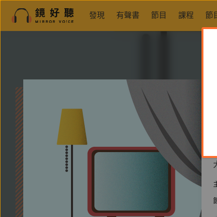
發現
有聲書
節目
課程
節