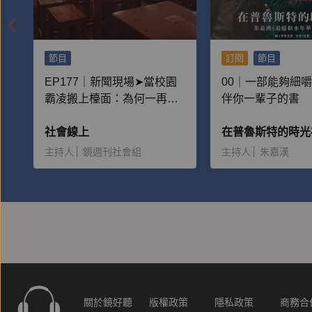
節目
訂閱
節目
EP177｜新聞現場➤當校園
00｜一部能夠細
霸凌搬上檯面：為何一再重
伴你一輩子的書
演？
社會線上
主持人
鏡週刊社會組
主持人
朱嘉漢
關於鏡好聽
版權政策
隱私政策
商務合