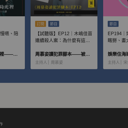
訂閱
節目
節目
嚼慢嚥、陪
【試聽版】EP12｜木嶋佳苗
EP194
連續殺人案：為什麼有這麼
瞎掰、畫
多男性離不開她，並且願意
被記者拆
在普魯斯特的時光裡——朱嘉漢《追憶似水年華》12講
給予大量金錢？
周慕姿讀犯罪腳本——被惡魔追逐的人
件！
娛樂住海
主持人
周慕姿
主持人
宋
作