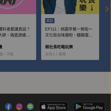
節目
｜爆料者都講真話？
EP111｜桃園早餐一條街～
大餅、偽造證據
文化街台味腸粉、麵糊蛋
穿的五則荒謬事
餅、水煎包
邊
裴社長吃喝玩樂
姐、子薇
主持人
裴偉