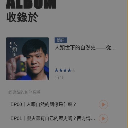
ALBUM
收錄於
節目
人類世下的自然史——從螢火蟲談起
4 (4)
同專輯的其他音檔
EP00｜人跟自然的關係是什麼？
EP01｜螢火蟲有自己的歷史嗎？西方博物學的故事