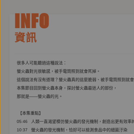
INFO
資訊
很多人可能聽過這種說法：
螢火蟲對光很敏感，被手電筒照到就會死掉。
這個說法有沒有道理？螢火蟲真的這麼脆弱、被手電筒照到就
本集節目回到螢火蟲本身，探討螢火蟲最迷人的部份，
那就是——螢火蟲的光。
【本集重點】
05:46 人類一直渴望模仿螢火蟲的發光機制，創造出更有效
10:37 螢火蟲的發光機制，恰好可以檢測食品中的細菌汙染