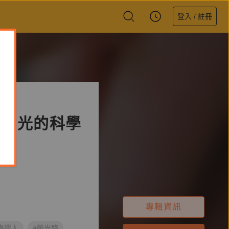
登入 / 註冊
掉？光的科學
專輯資訊
蟲獵人
#螢光酶