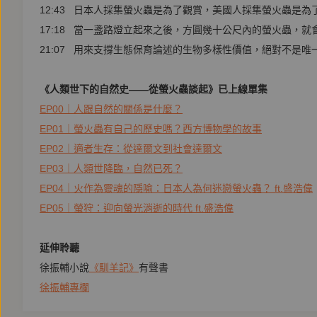
12:43 日本人採集螢火蟲是為了觀賞，美國人採集螢火蟲是
17:18 當一盞路燈立起來之後，方圓幾十公尺內的螢火蟲，
21:07 用來支撐生態保育論述的生物多樣性價值，絕對不是唯
《人類世下的自然史——從螢火蟲談起》已上線單集
EP00｜人跟自然的關係是什麼？
EP01｜螢火蟲有自己的歷史嗎？西方博物學的故事
EP02｜適者生存：從達爾文到社會達爾文
EP03｜人類世降臨，自然已死？
EP04｜火作為靈魂的隱喻：日本人為何迷戀螢火蟲？ ft.盛浩偉
EP05｜螢狩：迎向螢光消逝的時代 ft.盛浩偉
延伸聆聽
徐振輔小說
《馴羊記》
有聲書
徐振輔專欄