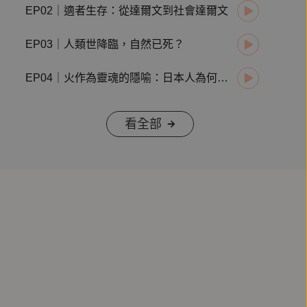
EP02｜適者生存：從達爾文到社會達爾文
EP03｜人類世降臨，自然已死？
EP04｜火作為靈魂的隱喻：日本人為何迷戀螢火蟲？ ft.盛浩偉
看全部