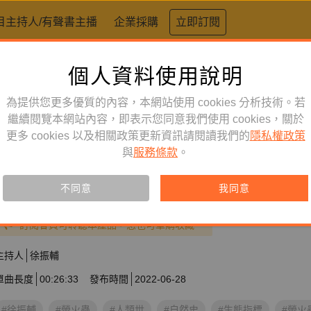
目主持人/有聲書主播
企業採購
立即訂閱
個人資料使用說明
為提供您更多優質的內容，本網站使用 cookies 分析技術。若
繼續閱覽本網站內容，即表示您同意我們使用 cookies，關於
更多 cookies 以及相關政策更新資訊請閱讀我們的
隱私權政策
知識好好玩
訂閱
節目
與
服務條款
。
EP06｜螢火蟲被燈照到就會死
與政治
不同意
我同意
訂閱會員可聆聽本產品，您也可單購收藏。
主持人
徐振輔
單曲長度
00:26:33
發布時間
2022-06-28
#徐振輔
#螢火蟲
#人類世
#自然史
#生態指標
#螢火