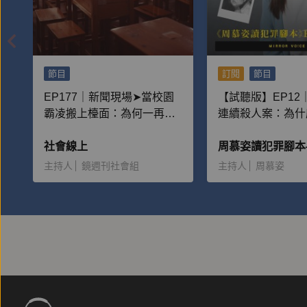
節目
訂閱
節目
EP177｜新聞現場➤當校園
【試聽版】EP12
霸凌搬上檯面：為何一再重
連續殺人案：為什
演？
多男性離不開她，
社會線上
給予大量金錢？
主持人
鏡週刊社會組
主持人
周慕姿