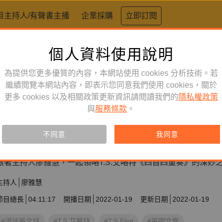
目主持人/有聲書主播
企業採購
立即訂閱
個人資料使用說明
為提供您更多優質的內容，本網站使用 cookies 分析技術。若
繼續閱覽本網站內容，即表示您同意我們使用 cookies，關於
更多 cookies 以及相關政策更新資訊請閱讀我們的
隱私權政策
與
服務條款
。
文學生活
節目
漫談英文詩【第四季】
不同意
我同意
跟著主持人廖雅慧，一起領略T.S.艾略特《四首四重奏》的深妙
主持人
廖雅慧
節目總長
04:11:17
開播日期
2022-01-19
更新日期
2022-01-19
#漫談英文詩
#T.S.艾略特
#T.S.Eliot
#英國文學