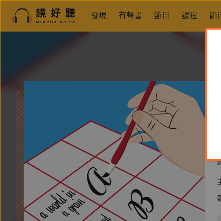
發現
有聲書
節目
課程
節