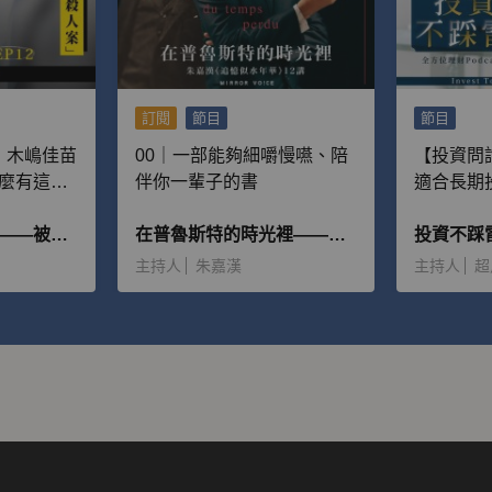
訂閱
節目
節目
｜木嶋佳苗
00｜一部能夠細嚼慢嚥、陪
【投資問
麼有這麼
伴你一輩子的書
適合長期
並且願意
該獲利出
周慕姿讀犯罪腳本——被惡魔追逐的人
在普魯斯特的時光裡——朱嘉漢《追憶似水年華》12講
投資不踩
主持人
朱嘉漢
主持人
超