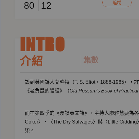
追蹤
80
12
INTRO
介紹
集數
談到英國詩人艾略特（T. S. Eliot，1888-19
《老負鼠的貓經》（
Old Possum's Book of Practical
而在第四季的《漫談英文詩》，主持人廖雅慧要為各
Coker〉、〈The Dry Salvages〉與〈Litt
榮。