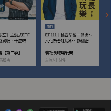
節目
診室】主動式ETF
EP111｜桃園早餐一條街～
投資嗎，什麼時候
文化街台味腸粉、麵糊蛋
場？
餅、水煎包
雷【第二季】
裴社長吃喝玩樂
馬芭樂
主持人
裴偉