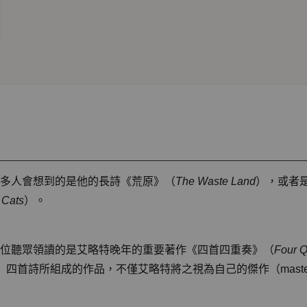
65），許多人會想到的是他的長詩《荒原》（
The Waste Land
），或者是
 Cats
）。
位聽眾領讀的是艾略特晚年的重要著作《四首四重奏》（
Four Q
le Gidding〉四首詩所組成的作品，不僅艾略特將之視為自己的傑作（ma