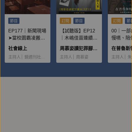
節目
訂閱
節目
訂閱
節
EP177｜新聞現場
【試聽版】EP12
00｜一
➤當校園霸凌搬上
｜木嶋佳苗連續殺
慢嚥、陪
檯面：為何一再重
人案：為什麼有這
子的書
社會線上
周慕姿讀犯罪腳本——被惡魔追逐的人
演？
麼多男性離不開
主持人
鏡週刊社會組
主持人
周慕姿
主持人
朱
她，並且願意給予
大量金錢？