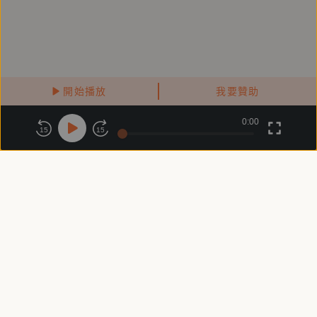
開始播放
我要贊助
0:00
關於鏡好聽
版權政策
隱私政策
15
15
商務合作
付費條款
會員條款
常見問題
客服信箱
客服時間：週一 ～ 週五10:00 - 18:00（國定假日除外）
Copyright © 2025 精鏡傳媒股份有限公司 All Rights Reserved