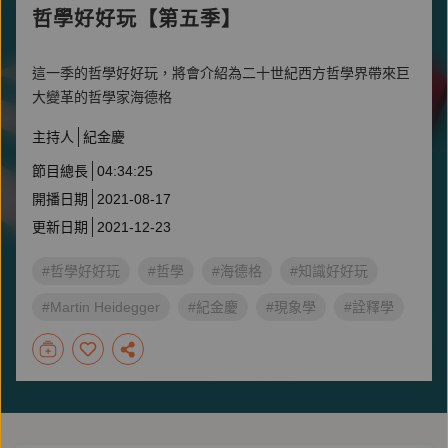
哲學好好玩【第五季】
這一季的哲學好好玩，將會介紹為二十世紀西方哲學界帶來巨
大變革的哲學家海德格
主持人
紀金慶
節目總長
04:34:25
開播日期
2021-08-17
更新日期
2021-12-23
#哲學好好玩
#哲學
#海德格
#知識好好玩
#Martin Heidegger
#紀金慶
#現象學
#詮釋學
#後現代主義