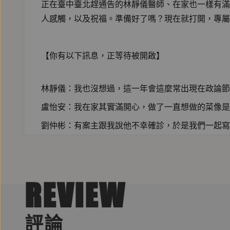
正在臺中臺北趕通告的林靜儀醫師、在家也一樣有滿滿
人感觸，以及祝福。準備好了嗎？現在就打開，專屬
【你有以下訊息，正等待被開啟】
林靜儀：我也沒想過，這一年會這麼常出現在政論
盧怡安：我在家其實滿開心，做了一直想做的菜像是...
劉仲彬：有案主跟我說他不幸確診，於是我們一起
馬欣：2048 年火星人寫給地球人的一封信
瞿欣怡：當別人忙著吵架，我的朋友們卻忙著支援
REVIEW
小歐：居家防疫生活，也像是一種人生的遍路
羅浥薇薇：能夠把彼此放在心上的獨處，才是真正
評論
張潔平：離家二十年來，我從沒有像這現在如此思