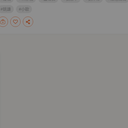
#姚謙
#小歐