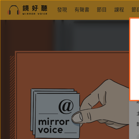
發現
有聲書
節目
課程
節