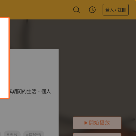
登入 / 註冊
篇】
你分享期間的生活、個人
開始播放
#馬欣
#瞿欣怡