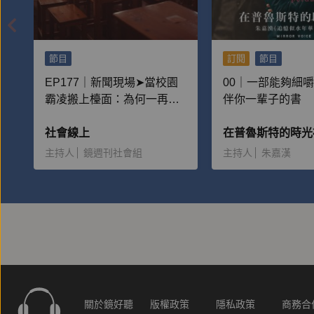
節目
訂閱
節目
EP177｜新聞現場➤當校園
00｜一部能夠細
霸凌搬上檯面：為何一再重
伴你一輩子的書
演？
社會線上
主持人
鏡週刊社會組
主持人
朱嘉漢
關於鏡好聽
版權政策
隱私政策
商務合