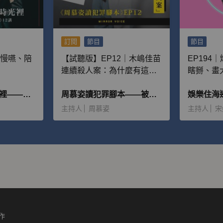
訂閱
節目
節目
嚼慢嚥、陪
【試聽版】EP12｜木嶋佳苗
EP194
連續殺人案：為什麼有這麼
瞎掰、畫
多男性離不開她，並且願意
被記者拆
在普魯斯特的時光裡——朱嘉漢《追憶似水年華》12講
給予大量金錢？
周慕姿讀犯罪腳本——被惡魔追逐的人
件！
娛樂住海
主持人
周慕姿
主持人
宋
作