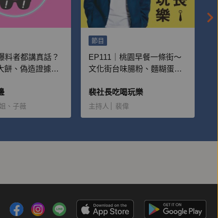
節目
｜爆料者都講真話？
EP111｜桃園早餐一條街～
大餅、偽造證據
文化街台味腸粉、麵糊蛋
穿的五則荒謬事
餅、水煎包
邊
裴社長吃喝玩樂
姐、子薇
主持人
裴偉