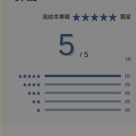
姚謙：有時候孤獨會啟發我們，當你也用平常心看它
我給本專輯
顆星
5
/ 5
(3)
(3)
(0)
(0)
(0)
(0)