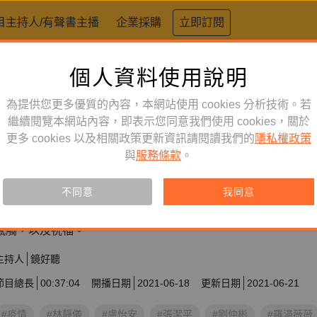
目主持人/有聲書主播
企業採購
立即訂閱
個人資料使用說明
為提供您更多優質的內容，本網站使用 cookies 分析技術。若
繼續閱覽本網站內容，即表示您同意我們使用 cookies，關於
更多 cookies 以及相關政策更新資訊請閱讀我們的
隱私權政策
身心靈
節目
與
服務條款
。
你有一則來自___的訊息【疫情
不同意
我同意
鏡好聽的主持人們，在疫情期間各自錄下了一段「留言」，想與
感觸，以及祝福。
主持人
鏡好聽
節目總長
00:37:04
開播日期
2021-06-18
更新日期
2021-06-21
#疫情
#林靜儀
#盧怡安
#張潔平
#劉仲彬
#羅浥薇薇