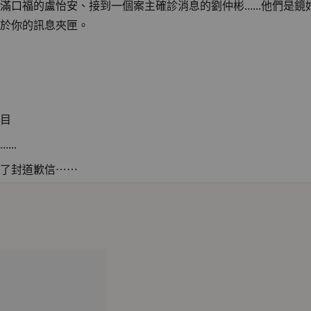
口福的盧怡安、接到一個案主確診消息的劉仲彬......他們是
於你的訊息夾匣。
節目
...
寫了封道歉信⋯⋯
醫護前線
的愛
念我的家人