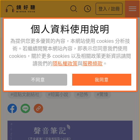
登入 / 註冊
鏡好聽全新APP上線
個人資料使用說明
下載
體驗全面升級，即刻下載
為提供您更多優質的內容，本網站使用 cookies 分析技
聲音筆記：《青春選讀！！愛倫坡短
術。若繼續閱覽本網站內容，即表示您同意我們使用
篇小說選》
cookies，關於更多 cookies 以及相關政策更新資訊請閱
讀我們的
隱私權政策
與
服務條款
。
西米先生
2026-06-15 10:00:00
不同意
我同意
#有聲書
#經典文學
#愛倫坡
#鏡好聽製作
#逗點文創結社
#短篇小說
#恐怖
#驚悚
#AI有聲書