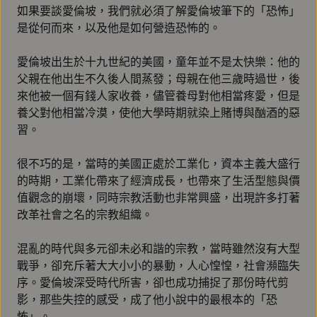
如果要談愛倫坡，我們就必須了解愛倫坡筆下的「恐怖」
是從何而來，以及他是如何營造恐怖的。
愛倫坡出生於十九世紀的美國，童年並不是太快樂：他的
父親在他出生不久後人間蒸發；母親在他三歲時過世，後
來他被一個有錢人家收養，儘管養母對他相當疼愛，但是
養父對他相當冷漠，使他大學時期就染上賭博與酗酒的惡
習。
很不巧的是，當時的美國正處於工業化，資本主義大盛行
的時期，工業化帶來了經濟成長，也帶來了生活型態與價
值觀念的崩壞，同時宗教活動也非常興盛，出現許多打著
改革社會之名的宗教組織。
混亂的時代與多元卻未必和諧的宗教，當時雖然沒有大型
戰爭，卻充斥著大大小小的暴動，人心惶惶，社會瀕臨失
序。愛倫坡深受時代所害，卻也成功捕捉了那份時代剪
影，那些失控的感受，成了他小說中的最根本的「恐
怖」。