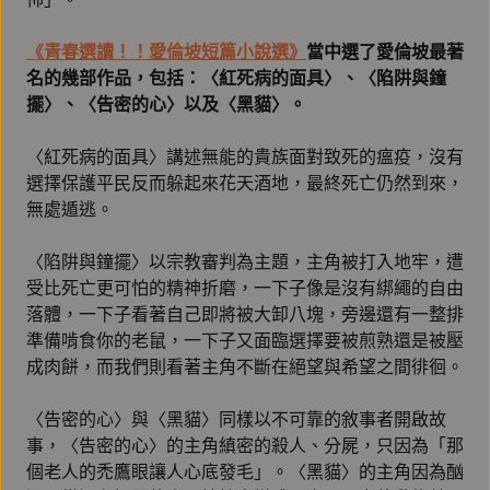
《青春選讀！！愛倫坡短篇小說選》
當中選了愛倫坡最著
名的幾部作品，包括：〈紅死病的面具〉、〈陷阱與鐘
擺〉、〈告密的心〉以及〈黑貓〉。
〈紅死病的面具〉講述無能的貴族面對致死的瘟疫，沒有
選擇保護平民反而躲起來花天酒地，最終死亡仍然到來，
無處遁逃。
〈陷阱與鐘擺〉以宗教審判為主題，主角被打入地牢，遭
受比死亡更可怕的精神折磨，一下子像是沒有綁繩的自由
落體，一下子看著自己即將被大卸八塊，旁邊還有一整排
準備啃食你的老鼠，一下子又面臨選擇要被煎熟還是被壓
成肉餅，而我們則看著主角不斷在絕望與希望之間徘徊。
〈告密的心〉與〈黑貓〉同樣以不可靠的敘事者開啟故
事，〈告密的心〉的主角縝密的殺人、分屍，只因為「那
個老人的禿鷹眼讓人心底發毛」。〈黑貓〉的主角因為酗