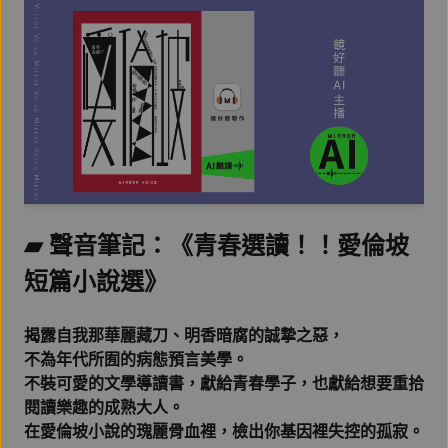
▰ 聲音筆記：《青春選讀！！愛倫坡
短篇小說選》
揭露自我那華麗藏刀、明香暗腐的誠摯之惡，
不為年代所囿的病態預言美學。
不裝可愛的文學導讀書，獻給青春學子，也獻給想要重拾
閱讀樂趣的成熟大人。
在愛倫坡小說的瑰麗骨血裡，檢出你基因裡失控的孤寂。