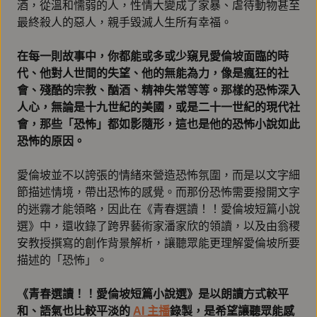
酒，從溫和懦弱的人，性情大變成了家暴、虐待動物甚至
最終殺人的惡人，親手毀滅人生所有幸福。
在每一則故事中，你都能或多或少窺見愛倫坡面臨的時
代、他對人世間的失望、他的無能為力，像是瘋狂的社
會、殘酷的宗教、酗酒、精神失常等等。那樣的恐怖深入
人心，無論是十九世紀的美國，或是二十一世紀的現代社
會，那些「恐怖」都如影隨形，這也是他的恐怖小說如此
恐怖的原因。
愛倫坡並不以誇張的情緒來營造恐怖氛圍，而是以文字細
節描述情境，帶出恐怖的感覺。而那份恐怖需要撥開文字
的迷霧才能領略，因此在《青春選讀！！愛倫坡短篇小說
選》中，還收錄了跨界藝術家潘家欣的領讀，以及由翁稷
安教授撰寫的創作背景解析，讓聽眾能更理解愛倫坡所要
描述的「恐怖」。
《青春選讀！！愛倫坡短篇小說選》是以朗讀方式較平
和、語氣也比較平淡的
AI 主播
錄製，是希望讓聽眾能感