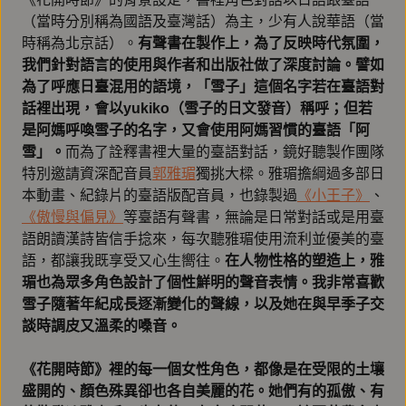
（當時分別稱為國語及臺灣話）為主，少有人說華語（當
時稱為北京話）。
有聲書在製作上，為了反映時代氛圍，
我們針對語言的使用與作者和出版社做了深度討論。譬如
為了呼應日臺混用的語境，「雪子」這個名字若在臺語對
話裡出現，會以yukiko（雪子的日文發音）稱呼；但若
是阿媽呼喚雪子的名字，又會使用阿媽習慣的臺語「阿
雪」。
而為了詮釋書裡大量的臺語對話，鏡好聽製作團隊
特別邀請資深配音員
郭雅瑂
獨挑大樑。雅瑂擔綱過多部日
本動畫、紀錄片的臺語版配音員，也錄製過
《小王子》
、
《傲慢與偏見》
等臺語有聲書，無論是日常對話或是用臺
語朗讀漢詩皆信手捻來，每次聽雅瑂使用流利並優美的臺
語，都讓我既享受又心生嚮往。
在人物性格的塑造上，雅
瑂也為眾多角色設計了個性鮮明的聲音表情。我非常喜歡
雪子隨著年紀成長逐漸變化的聲線，以及她在與早季子交
談時調皮又溫柔的嗓音。
《花開時節》裡的每一個女性角色，都像是在受限的土壤
盛開的、顏色殊異卻也各自美麗的花。她們有的孤傲、有