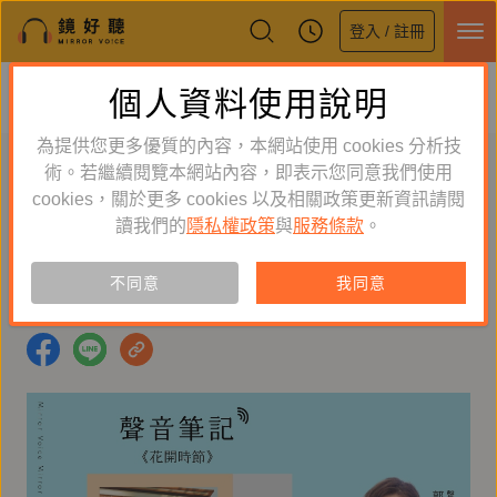
登入 / 註冊
鏡好聽全新APP上線
個人資料使用說明
下載
體驗全面升級，即刻下載
為提供您更多優質的內容，本網站使用 cookies 分析技
聲音筆記：《花開時節》
術。若繼續閱覽本網站內容，即表示您同意我們使用
cookies，關於更多 cookies 以及相關政策更新資訊請閱
A子
2026-04-08 12:00:00
讀我們的
隱私權政策
與
服務條款
。
#有聲書
#楊双子
#鏡好聽製作
#春山出版
不同意
我同意
#穿越
#臺灣史
#臺灣漫遊錄
#百合
#花開時節
#郭雅瑂