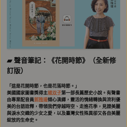
▰ 聲音筆記：《花開時節》（全新修
訂版）
「這是花開時節，也是花落時節。」
美國國家圖書獎得主
楊双子
第一部長篇歷史小說。有聲書
由專業配音員
郭雅瑂
傾心演繹，靈活的情緒轉換與流利優
美的台語詮釋，帶領我們穿越時空、走進花季，見證美麗
與淚水交織的少女之愛，以及臺灣女性殊異卻又各自美麗
綻放的生命史。