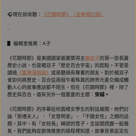
🎧現在就收聽：
《花開時節》（全新修訂版）
-
▋ 編輯室推薦：A子
《花開時節》是美國國家圖書獎得主
楊双子
的第一部長篇
歷史小說，也是楊双子「歷史百合宇宙」的起點。不管是
讀過
《臺灣漫遊錄》
或是聽過有聲書的朋友，對於楊双子
會如何將歷史、百合這兩個乍看殊異的跨界元素交織成觸
動人心的故事應該都不陌生，但在《花開時節》裡，除了
歷史與百合，還有另外一個重要的主題：
穿越。
《花開時節》的序幕從校園裡女學生的對話展開，她們討
論「居禮夫人」、「女發明家」、「不婚女性」之類的話
題。其中，有「女校長」稱號的雪子，言談間透露一股傲
氣。我們能夠從劇情推進的過程裡知道，故事背景設定在