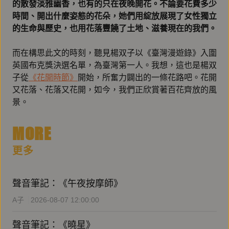
的散發淡雅幽香，也有的只在夜晚開花。不論要花費多少
時間、開出什麼姿態的花朵，她們用綻放展現了女性獨立
的生命與歷史，也用花落豐饒了土地、滋養現在的我們。
而在構思此文的時刻，聽見楊双子以《臺灣漫遊錄》入圍
英國布克獎決選名單，為臺灣第一人。我想，這也是楊双
子從
《花開時節》
開始，所奮力闢出的一條花路吧。花開
又花落、花落又花開，如今，我們正欣賞著百花齊放的風
景。
MORE
更多
聲音筆記：《午夜按摩師》
A子
2026-08-07 12:00:00
聲音筆記：《曉星》