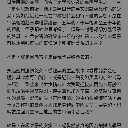
日治時期的臺灣，而雪子是學校少數的臺灣學生之一。雪
子是個思想前衛、能用毫無口音的英文朗讀濟慈作品的少
女，宛如孤挺花一般在學校裡特立獨行。她的夢想，是在
畢業後遠赴日本繼續讀書。五年後、十年後甚至五十年後
的規劃，雪子都縝密思考過了。但是一封電報卻打亂雪子
的盤算，連帶影響她對於未來所有的計畫……為什麼雪子
可以想到那麼遠的事情呢？難道她會預知未來？
不是，那是因為雪子是從現代穿越過去的。
穿越題材淵源悠久，從經典的童話故事《愛麗絲夢遊仙
境》與《綠野仙蹤》，或是近代一點例如黃易的小說《尋
秦記》，到後來《步步精心》大受歡迎後如雨後春筍般不
斷出現的中國穿越劇，連臺灣也加入了這一波穿越故事創
作的風潮。氾濫到讓《花開時節》的主角楊馨儀嘀咕，為
什麼創作裡的臺灣女人都是穿越到中國呢？真要穿越，也
應該是回到臺灣土地上的古時候才合理吧？
於是，在楊双子的安排下，楊馨儀就真的因為拍攝大學畢