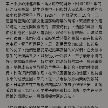
業照不小心掉進湖裡、落入時空的縫隙，回到 1926 年的
日治時期臺灣，轉生成臺中王田楊姓大家族萬千寵愛的六
歲小女兒楊雪子。西元1926 年，也就是大正 15 年，正
是當時臺灣的知識文化最蓬勃發展的時候。緊接而來的昭
和時期，更是開啟臺灣的「摩登時代」，西服和洋裝、鮑
伯頭和捲髮、攝影和電影院、喫茶店及咖啡廳……透過雪
子的眼睛，我們認識了當時繁華時髦的臺灣。而在楊家的
大宅裡，雪子所遇見的，是一群用盡全力綻放、如花朵一
般的女子。她們是接受家裡婚事安排的姊姊們、在夾縫中
求生的細姨與養女，以及從小一起長大、雪子最最牽掛的
好朋友松崎早季子。特立獨行想法超齡的雪子，與凡事認
真、夢想成為文學教授的早季子一拍即合。她們共度暑
假，釣魚玩牌讀書午睡，在學校圖書館交換信籤，也共譜
未來的理想藍圖。然而，在一片看似欣欣向榮的光景背
後，日本將會在二戰戰敗的陰影也讓雪子惶惶不安。她試
著為楊家、為自己和早季子的未來找到出路，努力在歷史
巨輪的輾壓之前，尋得扭轉命運的方法。
《花開時節》的背景設定，書裡角色對話以日語跟臺語