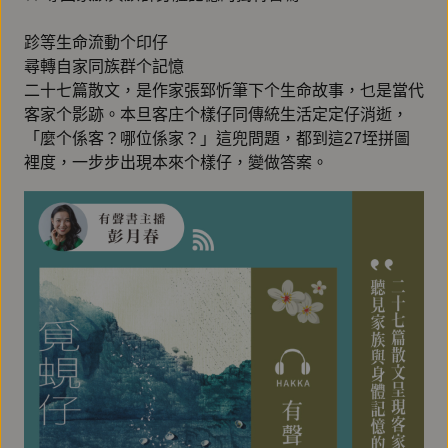
跈等生命流動个印仔
尋轉自家同族群个記憶
二十七篇散文，是作家張郅忻筆下个生命故事，乜是當代
客家个影跡。本旦客庄个樣仔同傳統生活定定仔消逝，
「麼个係客？哪位係家？」這兜問題，都到這27垤拼圖
裡度，一步步出現本來个樣仔，變做答案。