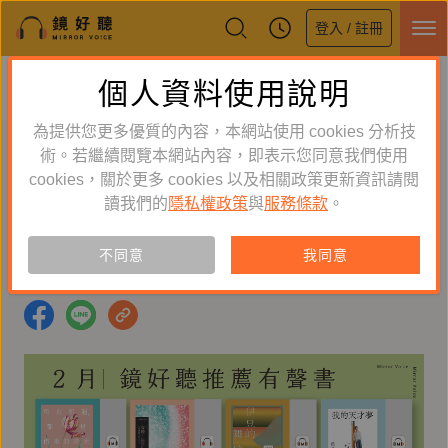
登入 / 註冊
鏡好聽全新APP上線
個人資料使用說明
下載
體驗全面升級，即刻下載
為提供您更多優質的內容，本網站使用 cookies 分析技
二月｜鏡好聽推薦有聲書
術。若繼續閱覽本網站內容，即表示您同意我們使用
cookies，關於更多 cookies 以及相關政策更新資訊請閱
鏡好聽編輯室
2026-01-26 17:00:00
讀我們的
隱私權政策
與
服務條款
。
#鏡文學
#女神
#有聲書
#鏡好聽製作
不同意
我同意
#時報出版
#木馬文化
#伊豆的舞孃
#侯文詠
#我的天才夢
#日花閃爍
#皇冠出版
#客家委員會
#鏡萬象
#覓蜆仔
#月光歸路
#所有相遇，都是借來的時光
#花後香房