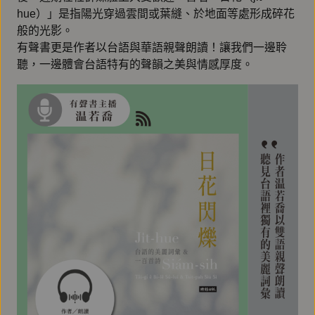
hue）」是指陽光穿過雲間或葉縫、於地面等處形成碎花
般的光影。
有聲書更是作者以台語與華語親聲朗讀！讓我們一邊聆
聽，一邊體會台語特有的聲韻之美與情感厚度。