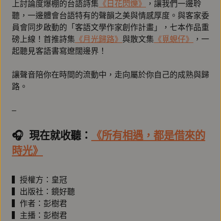
上討論度爆棚的台語詩集
《日花閃爍》
，讓我們一邊聆
聽，一邊體會台語特有的聲韻之美與情感厚度。與客家委
員會同步啟動的「客語文學作家創作計畫」，七本作品重
磅上線！首推詩集
《月光歸路》
與散文集
《覓蜆仔》
，一
起聽見客語書寫遼闊邊界！
讓聲音陪你在時間的流動中，走向屬於你自己的成熟與歸
路。
–
🎧️ 現在就收聽：
《所有相遇，都是借來的
時光》
▍授權方：皇冠
▍出版社：鏡好聽
▍作者：彭樹君
▍主播：彭樹君