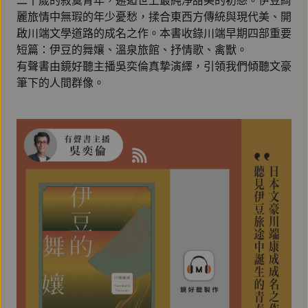
二十歲的寂寞青年，邂逅世上最純淨甜美的初戀。伊豆綺
麗旅情中無瑕的年少憂愁，揉合東西方傳統與現代美、開
啟川端文學道路的成名之作。本書收錄川端早期四部重要
短篇：伊豆的舞孃、溫泉旅館、抒情歌、禽獸。
有聲書由鏡好聽主播吳奕倫真摯演繹，引領我們傾聽文豪
筆下的人間群像。