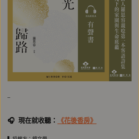
–
🎧️ 現在就收聽：
《花後香房》
▍授權方：鏡文學