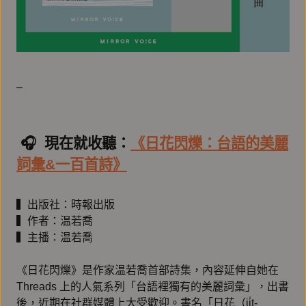
–
🎧️ 現在就收聽：
《日花閃爍：台語的美麗
詞彙&一百首詩》
▍出版社：時報出版
▍作者：温若喬
▍主播：温若喬
《日花閃爍》是作家温若喬首部詩集，內容延伸自她在
Threads 上的人氣系列「台語裡獨有的美麗詞彙」，出書
後，近期在社群媒體上大受歡迎。書名「日花（ji̍t-