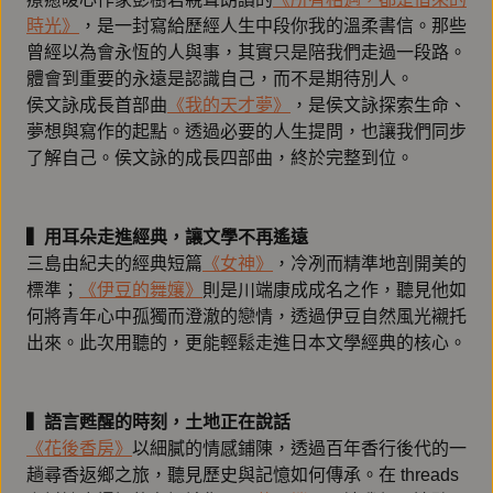
時光》
，是一封寫給歷經人生中段你我的溫柔書信。那些
曾經以為會永恆的人與事，其實只是陪我們走過一段路。
體會到重要的永遠是認識自己，而不是期待別人。
侯文詠成長首部曲
《我的天才夢》
，是侯文詠探索生命、
夢想與寫作的起點。透過必要的人生提問，也讓我們同步
了解自己。侯文詠的成長四部曲，終於完整到位。
▍用耳朵走進經典，讓文學不再遙遠
三島由紀夫的經典短篇
《女神》
，冷冽而精準地剖開美的
標準；
《伊豆的舞孃》
則是川端康成成名之作，聽見他如
何將青年心中孤獨而澄澈的戀情，透過伊豆自然風光襯托
出來。此次用聽的，更能輕鬆走進日本文學經典的核心。
▍語言甦醒的時刻，土地正在說話
《花後香房》
以細膩的情感鋪陳，透過百年香行後代的一
趟尋香返鄉之旅，聽見歷史與記憶如何傳承。在 threads