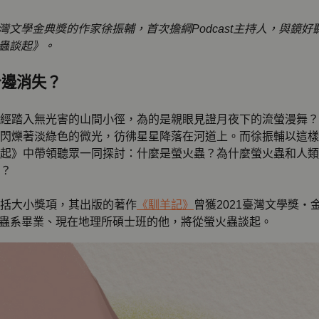
灣文學金典獎的作家徐振輔，首次擔綱Podcast主持人，與鏡
蟲談起》。
身邊消失？
經踏入無光害的山間小徑，為的是親眼見證月夜下的流螢漫舞？
閃爍著淡綠色的微光，彷彿星星降落在河道上。而徐振輔以這樣
起》中帶領聽眾一同探討：什麼是螢火蟲？為什麼螢火蟲和人類
？
括大小獎項，其出版的著作
《馴羊記》
曾獲2021臺灣文學獎
大學昆蟲系畢業、現在地理所碩士班的他，將從螢火蟲談起。