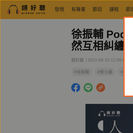
發現
有聲書
節目
課程
節
徐振輔 Po
然互相糾纏
鏡好聽
2022-08-10 12:00:00
#徐振輔
#螢火蟲
#自然