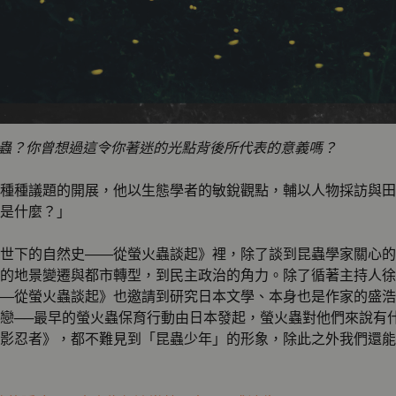
蟲？你曾想過這令你著迷的光點背後所代表的意義嗎？
種種議題的開展，他以生態學者的敏銳觀點，輔以人物採訪與田
是什麼？」
世下的自然史——從螢火蟲談起》裡，除了談到昆蟲學家關心的
的地景變遷與都市轉型，到民主政治的角力。除了循著主持人徐
—從螢火蟲談起》也邀請到研究日本文學、本身也是作家的盛浩
戀──最早的螢火蟲保育行動由日本發起，螢火蟲對他們來說有
影忍者》，都不難見到「昆蟲少年」的形象，除此之外我們還能