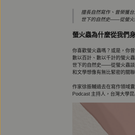
擅長自然寫作、曾榮獲台
世下的自然史——從螢火
螢火蟲為什麼從我們
你喜歡螢火蟲嗎？或是，你曾
數以百計、數以千計的螢火蟲
世下的自然史——從螢火蟲談
和文學想像有無比緊密的關聯
作家徐振輔過去在寫作領域囊
Podcast 主持人，台灣