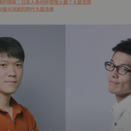
魂的隱喻：日本人為何迷戀螢火蟲？ ft.盛浩偉
向螢光消逝的時代 ft.盛浩偉