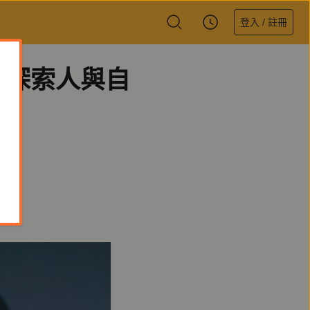
登入 / 註冊
》：探索人與自