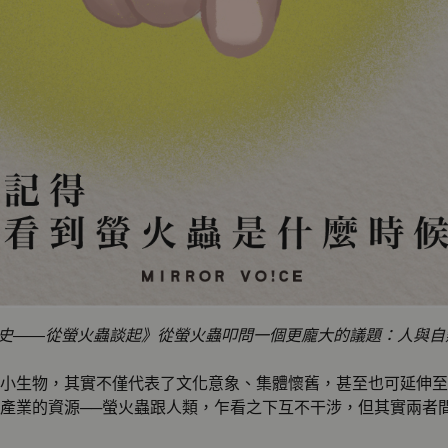
史——從螢火蟲談起》從螢火蟲叩問一個更龐大的議題：人與自
小生物，其實不僅代表了文化意象、集體懷舊，甚至也可延伸至
產業的資源──螢火蟲跟人類，乍看之下互不干涉，但其實兩者