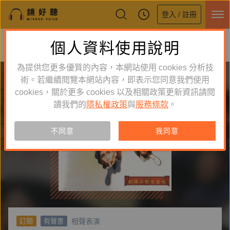
登入 / 註冊
鏡好聽全新APP上線
個人資料使用說明
下載
體驗全面升級，即刻下載
為提供您更多優質的內容，本網站使用 cookies 分析技
術。若繼續閱覽本網站內容，即表示您同意我們使用
cookies，關於更多 cookies 以及相關政策更新資訊請閱
讀我們的
隱私權政策
與
服務條款
。
不同意
我同意
相聲表演
訂閱
有聲書