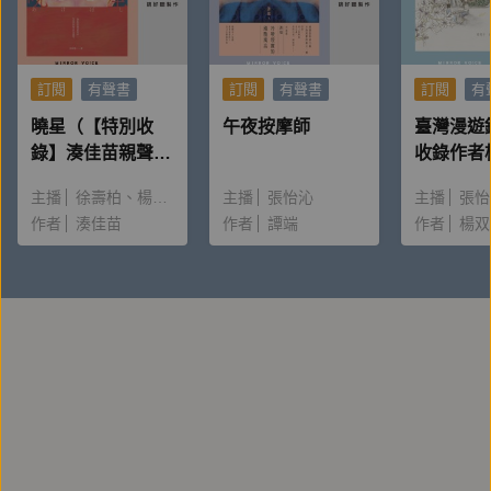
訂閱
有聲書
訂閱
有聲書
訂閱
有
曉星（【特別收
午夜按摩師
臺灣漫遊
錄】湊佳苗親聲朗
收錄作者
讀＆創作動機）
唸〈後記
主播
徐壽柏
楊雅淳
主播
張怡沁
主播
張怡
作者
湊佳苗
作者
譚端
作者
楊双