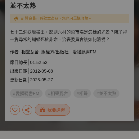
並不太熟
訂閱會員可聆聽本產品，您也可單購收藏。
七十二洞妖魔盡出，影劇六村的菜市場是怎樣的光景？院子裡
一隻尋常的蝴蝶死於非命，治喪委員會該如何籌備？
作者
相聲瓦舍
版權方/出版社
愛播聽書FM
節目總長
01:52:52
出版日期
2012-05-08
更新日期
2025-05-27
#愛播聽書FM
#相聲瓦舍
#相聲
#並不太熟
我要送禮