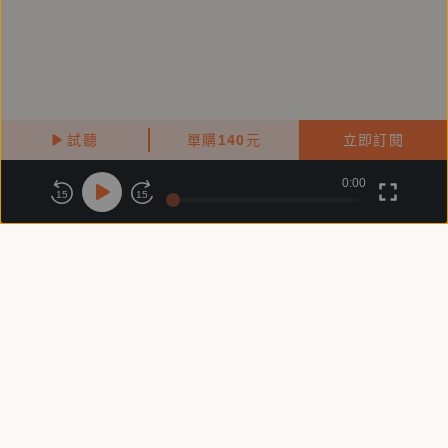
試聽
單購
140
元
立即訂閱
0:00
關於鏡好聽
版權政策
隱私政策
15
15
商務合作
付費條款
會員條款
常見問題
客服信箱
客服時間：週一 ～ 週五10:00 - 18:00（國定假日除外）
Copyright © 2025 精鏡傳媒股份有限公司 All Rights Reserved