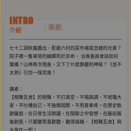
INTRO
集數
介紹
七十二洞妖魔盡出，影劇六村的菜市場是怎樣的光景？
院子裡一隻尋常的蝴蝶死於非命， 治喪委員會該如何
籌備？山神再次現身，又下了什麼霹靂的神喻？《並不
太熟》引您一探究竟！
講者：
【相聲瓦舍】的相聲，不打高空，不唱高調，不唬嚨大
家，不吐槽自己，不施類固醇，不用普拿疼。在歷史軌
跡盤旋，在日常生活跳躍，在閒聊之中發想，在飯前飯
後創造。只要聽眾喜歡聽，聽得過癮，【相聲瓦舍】與
大家在一起！