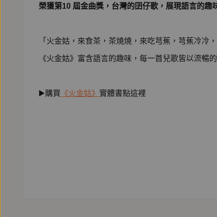
榮獲第10 屆金曲獎，台灣的囝仔歌，展現語言的趣
「火金姑，來食茶，茶燒燒，來吃芎蕉，芎蕉冷冷，
《火金姑》富含語言的趣味，每一首兒歌皆以流暢的
▶️購買
《火金姑》
實體書點這裡