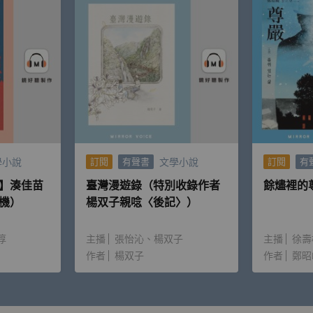
學小說
文學小說
訂閱
有聲書
訂閱
有
】湊佳苗
臺灣漫遊錄（特別收錄作者
餘燼裡的
機）
楊双子親唸〈後記〉）
淳
主播
張怡沁
楊双子
主播
徐壽
作者
楊双子
作者
鄭昭