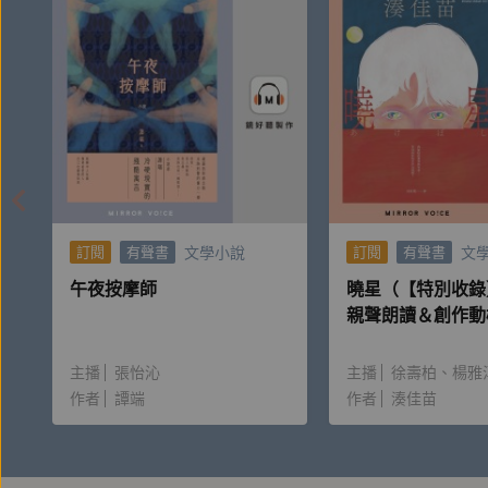
文學小說
文
訂閱
有聲書
訂閱
有聲書
午夜按摩師
曉星（【特別收錄
親聲朗讀＆創作動
主播
張怡沁
主播
徐壽柏
楊雅
作者
譚端
作者
湊佳苗