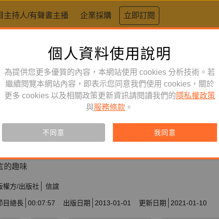
目主持人/有聲書主播
企業採購
立即訂閱
個人資料使用說明
為提供您更多優質的內容，本網站使用 cookies 分析技術。若
繼續閱覽本網站內容，即表示您同意我們使用 cookies，關於
童書／青少年
訂閱
有聲書
更多 cookies 以及相關政策更新資訊請閱讀我們的
隱私權政策
火金姑
與
服務條款
。
不同意
我同意
訂閱會員可聆聽本產品，您也可單購收藏。
【鏡好聽獨家上架】來唱自己土地上的歌！榮獲第10 屆金曲獎
言的趣味
版權方/出版社
信誼
節目總長
00:07:57
出版日期
2013-01-01
更新日期
2021-01-10