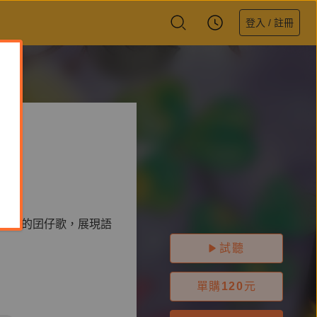
登入 / 註冊
，台灣的囝仔歌，展現語
試聽
單購
120
元