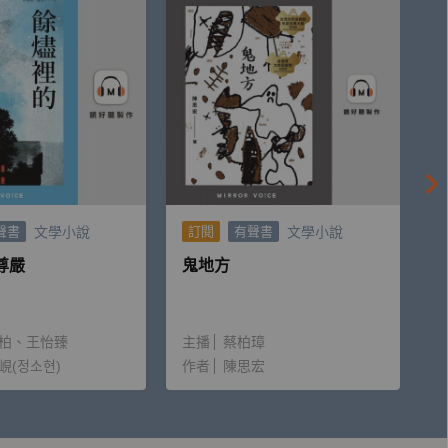
文學小說
文學小說
聲書
訂閱
有聲書
尊嚴
鬼地方
柏
王怡臻
主播
蔡柏璋
峴(정소현)
作者
陳思宏