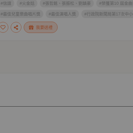
#信誼
#火金姑
#張哲銘、張振松、劉鎮豪
#榮獲第10 屆金
#最佳兒童樂曲唱片獎
#最佳演唱人獎
#行政院新聞局第17次中
#第31梯次「好書大家讀」
#台語有聲書
我要送禮