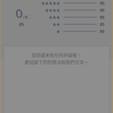
(0)
0
(0)
【朗讀者簡介】
/ 5
(0)
鄭尹真
(0)
(0)
窮劇場藝術總監、ACC亞洲文化協會受獎人。2007
(0)
年，入江之翠劇場攻唱曲、二弦、鑼仔拍及梨園科步，
隨團赴法國、菲律賓等地演出。2014年，與高俊耀創
立窮劇場，創作與講學並進，策劃主持「傳統的變
目前還未有任何評論喔！
生」、「自由的表演者」等系列訓練，演出作品屢獲獎
歡迎留下您的想法和我們交流～
項肯定。2016年，獲ACC獎助，赴印尼中爪哇、韓國
首爾學習傳統樂舞。
蔡佾玲
倫敦大學金匠學院表演創作碩士。現職晃晃跨幅町藝術
總監、演員、表演藝術創作、國立臺灣藝術大學戲劇學
系助理教授。屢獲國家獎助出國進修與發表作品，表演
作品風格涵蓋古典與當代，多次受國際重量級導演邀請