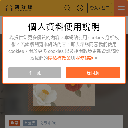
登入 / 註冊
鏡好聽全新APP上線
個人資料使用說明
下載
體驗全面升級，即刻下載
為提供您更多優質的內容，本網站使用 cookies 分析技
術。若繼續閱覽本網站內容，即表示您同意我們使用
cookies，關於更多 cookies 以及相關政策更新資訊請閱
讀我們的
隱私權政策
與
服務條款
。
不同意
我同意
文學小說
單購
有聲書