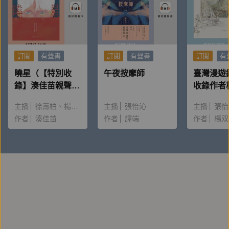
偶∕配音演員及主持姐姐，在華視當過整點新聞主播。
配音演出類型涵蓋動畫、戲劇、遊戲、導覽、旁白等。
亦從事兒童聲音表演教學、口述影像撰稿設計及現場口
述影像服務。
訂閱
有聲書
訂閱
有聲書
訂閱
有
曉星（【特別收
午夜按摩師
臺灣漫遊
錄音製作：心陪有聲
錄】湊佳苗親聲朗
收錄作者
讀＆創作動機）
唸〈後記
主播
徐壽柏
楊雅淳
主播
張怡沁
主播
張怡
作者
湊佳苗
作者
譚端
作者
楊双