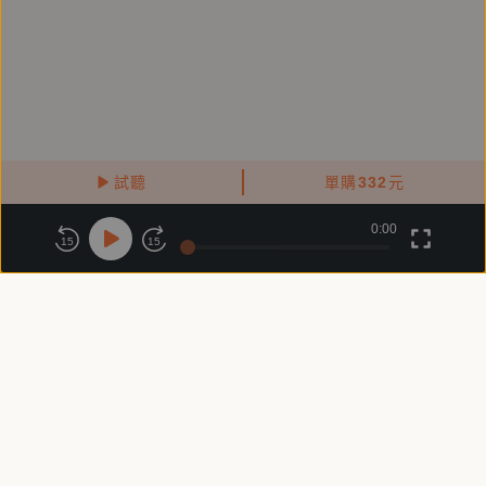
試聽
單購
332
元
0:00
關於鏡好聽
版權政策
隱私政策
15
15
商務合作
付費條款
會員條款
常見問題
客服信箱
客服時間：週一 ～ 週五10:00 - 18:00（國定假日除外）