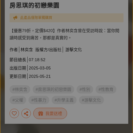
房思琪的初戀樂園
此產品僅限單獨購買
【優惠79折，定價$420】作者林奕含曾在受訪時說：當你閱
讀時感受到痛苦，那都是真實的。
作者
林奕含
版權方/出版社
游擊文化
節目總長
07:18:52
出版日期
2025-03-05
更新日期
2025-05-21
#林奕含
#房思琪的初戀樂園
#性別
#性教育
#父權
#性暴力
#升學主義
#游擊文化
我要送禮