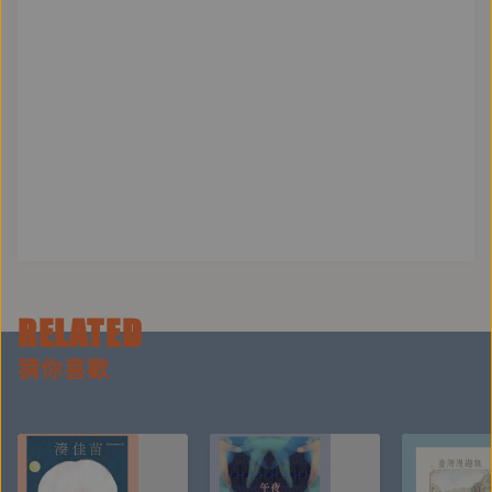
合作演出；現持續與臺灣各表演團隊及跨領域藝術家合
作，作品可見於國家級場館製作、國際劇場藝術節、台
北藝術節等，為當代臺灣劇場指標性的演員。
穆宣名
臺北大學法律學系畢業。2008年踏入配音界，為雙語
（國語、台語）聲音演員∕聲音導演；作品包含卡通、
戲劇、遊戲、電影、教材、有聲書等等。2018年開始
讀劇活動，為「甜耳朵讀劇社」社長。2023年加入
podsact「童話透中島」，為主持群之一。代表作品有
RELATED
《魔髮精靈2》波比公主、《傳說對決》貂蟬、《派對
咖孔明》英子等。
猜你喜歡
曾允凡
中文聲音表演工作者，輔仁大學影像傳播學系電視製作
組畢業，現為聲產力文創成員。在一元布偶劇團當過操