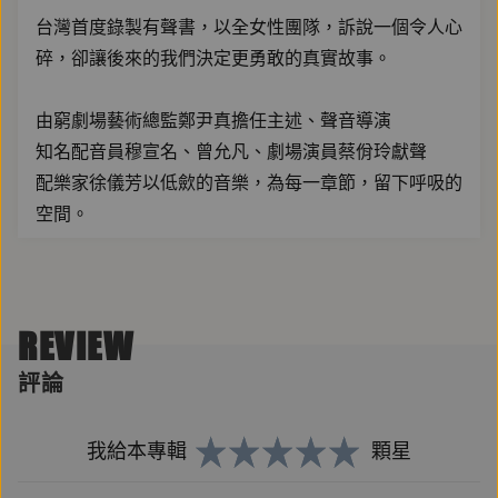
台灣首度錄製有聲書，以全女性團隊，訴說一個令人心
碎，卻讓後來的我們決定更勇敢的真實故事。
由窮劇場藝術總監鄭尹真擔任主述、聲音導演
知名配音員穆宣名、曾允凡、劇場演員蔡佾玲獻聲
配樂家徐儀芳以低歛的音樂，為每一章節，留下呼吸的
空間。
【作者簡介】
林奕含（1991-2017）
REVIEW
臺南人，沒有什麼學經歷。所有的身分裡最習慣的是精
神病患。夢想是一面寫小說，一面像大江健三郎所說
評論
的：從書呆子變成讀書人，再從讀書人變成知識份子。
唯一長篇小說《房思琪的初戀樂園》已售出西班牙文、
我給本專輯
顆星
英文、簡體中文、韓文、泰文、日文、俄文、波蘭文、
越南文、印尼文版權。