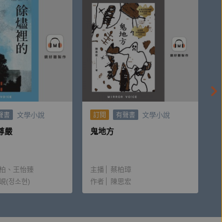
文學小說
文學小說
聲書
訂閱
有聲書
尊嚴
鬼地方
柏
王怡臻
主播
蔡柏璋
峴(정소현)
作者
陳思宏