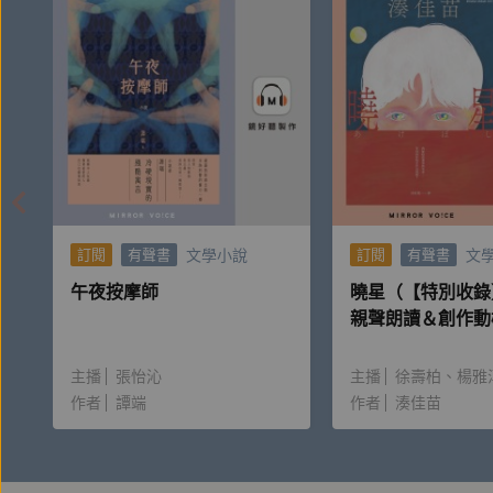
文學小說
文
訂閱
有聲書
訂閱
有聲書
午夜按摩師
曉星（【特別收錄
親聲朗讀＆創作動
主播
張怡沁
主播
徐壽柏
楊雅
作者
譚端
作者
湊佳苗