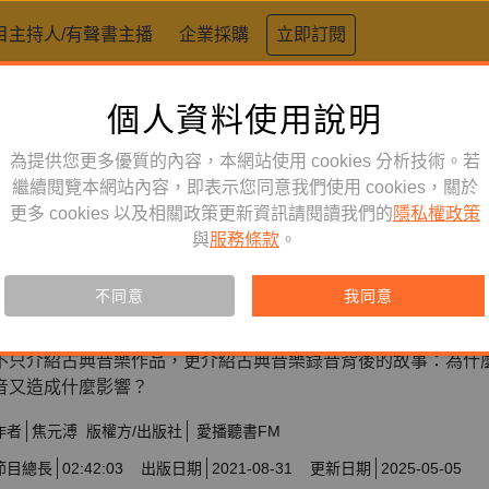
目主持人/有聲書主播
企業採購
立即訂閱
個人資料使用說明
為提供您更多優質的內容，本網站使用 cookies 分析技術。若
繼續閱覽本網站內容，即表示您同意我們使用 cookies，關於
更多 cookies 以及相關政策更新資訊請閱讀我們的
隱私權政策
名人講堂
訂閱
有聲書
與
服務條款
。
古典留聲故事第2輯
不同意
我同意
訂閱會員可聆聽本產品，您也可單購收藏。
不只介紹古典音樂作品，更介紹古典音樂錄音背後的故事：為什
音又造成什麼影響？
作者
焦元溥
版權方/出版社
愛播聽書FM
節目總長
02:42:03
出版日期
2021-08-31
更新日期
2025-05-05