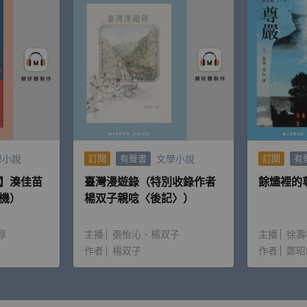
學小說
文學小說
訂閱
有聲書
訂閱
有
】湊佳苗
臺灣漫遊錄（特別收錄作者
餘燼裡的
機）
楊双子親唸〈後記〉）
淳
主播
張怡沁
楊双子
主播
徐壽
作者
楊双子
作者
鄭昭