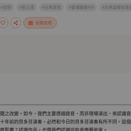
#音樂
#焦元溥
#古典音樂
#愛播聽書FM
#古典留聲故事
我要送禮
隨之改變。如今，我們主要透過錄音，而非現場演出，來認識音
十年前的貝多芬演奏，必然和今日的貝多芬演奏有所不同。這個
麼影響？認識作品，也帶我們認識這些音樂藝術家。