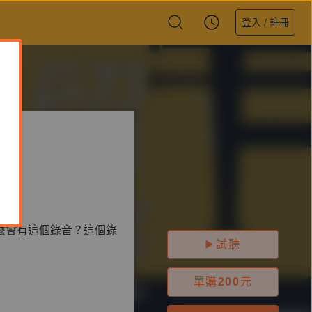
登入 / 註冊
麼會有這個錄音？這個錄
試聽
單購
200
元