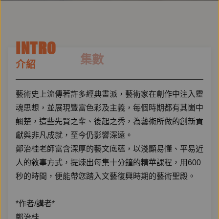
INTRO
集數
介紹
藝術史上流傳著許多經典畫派，藝術家在創作中注入靈
魂思想，並展現豐富色彩及主義，每個時期都有其崮中
翹楚，這些先賢之輩、後起之秀，為藝術所做的創新貢
獻與非凡成就，至今仍影響深遠。
鄭治桂老師富含深厚的藝文底蘊，以淺顯易懂、平易近
人的敘事方式，提煉出每集十分鐘的精華課程，用600
秒的時間，便能帶您踏入文藝復興時期的藝術聖殿。
*作者/講者*
鄭治桂