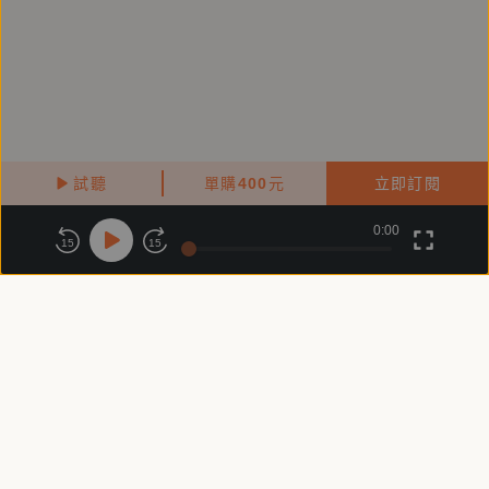
試聽
單購
400
元
立即訂閱
0:00
關於鏡好聽
版權政策
隱私政策
15
15
商務合作
付費條款
會員條款
常見問題
客服信箱
客服時間：週一 ～ 週五10:00 - 18:00（國定假日除外）