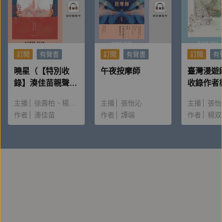
訂閱
有聲書
訂閱
有聲書
訂閱
有
曉星（【特別收
午夜按摩師
臺灣漫遊
錄】湊佳苗親聲朗
收錄作者
讀＆創作動機）
唸〈後記
主播
徐壽柏
楊雅淳
主播
張怡沁
主播
張怡
作者
湊佳苗
作者
譚端
作者
楊双