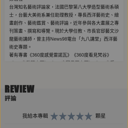
台灣知名藝術評論家，法國巴黎第八大學造型藝術系碩
士，台藝大美術系兼任助理教授，專長西洋藝術史、繪
畫創作、藝術鑑賞、藝術評論，近年參與各大畫展之專
刊策畫、撰寫和導覽。現於大學任教、市長官邸藝文沙
龍藝術講師，曾主持News98電台「九八講堂」西洋藝
術史專題。
著有專書《360度感覺雷諾瓦》《360度看見梵谷》
《360度發現高更》《360度夢見夏卡爾》《360度愛
上莫內》，並化身為藝術旅途的引路者，分享從作品深
度認識歐洲在地人文，舉辦多場系列主題講座。
REVIEW
評論
我給本專輯
顆星