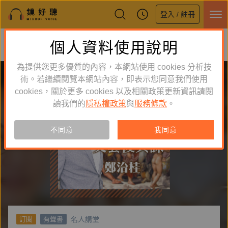
登入 / 註冊
鏡好聽全新APP上線
個人資料使用說明
下載
體驗全面升級，即刻下載
為提供您更多優質的內容，本網站使用 cookies 分析技
術。若繼續閱覽本網站內容，即表示您同意我們使用
cookies，關於更多 cookies 以及相關政策更新資訊請閱
讀我們的
隱私權政策
與
服務條款
。
不同意
我同意
名人講堂
訂閱
有聲書