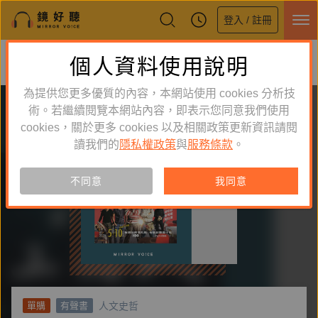
登入 / 註冊
鏡好聽全新APP上線
個人資料使用說明
下載
體驗全面升級，即刻下載
為提供您更多優質的內容，本網站使用 cookies 分析技
術。若繼續閱覽本網站內容，即表示您同意我們使用
cookies，關於更多 cookies 以及相關政策更新資訊請閱
讀我們的
隱私權政策
與
服務條款
。
不同意
我同意
人文史哲
單購
有聲書