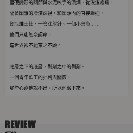
僵硬變形的關節與水泥咬手的潰爛，從沒痊癒過，
隔著圍籬的冷漠歧視，和圍籬內的直接壓迫，
幾瓶維士比、一管注射針、一個小藥瓶……
他們只能無奈認命，
這世界卻不能棄之不顧。
底層之下的底層，剝削之中的剝削。
一個青年監工的批判與關懷，
那些心疼他說不出，所以他寫下來。
有時他是有點皮，但重情義、對身邊人不離不棄的工地
八嘎囧。
REVIEW
有時他是入了行就註定活不過七十歲的電焊工，走時帶