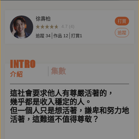
徐壽柏
打賞
4.7 (4)
追蹤
追蹤
34
作品
12
打賞
1
INTRO
集數
介紹
這社會要求他人有尊嚴活著的，
幾乎都是收入穩定的人。
但一個人只是想活著，謙卑和努力地
活著，這難道不值得尊敬？