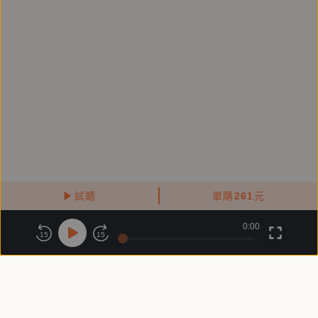
一個市場養大的孩子，如同台灣人的生產履歷般，照
著考出來的分數選擇學校，照著這樣的模式一路讀完了
私立科大。
畢業後拿著文憑進了工地，就在工地現場從事監工至
今。
現實專長為搬弄、造謠和說謊，用來保護自己，也保護
他人，編織的謊言能夠吸引憐憫，搬弄而成的印象可帶
來同情，造謠之後好求取寬容。如此而已。
試聽
單購
261
元
會寫作的原因只是想找回真實，因為多次祈求仍不可得
0:00
關於鏡好聽
版權政策
隱私政策
一個不需說謊的人生後，唯有文字是最好的卸妝品：
15
15
商務合作
付費條款
會員條款
將平日堆疊在自己和周遭人的謊言謠言一句句抹去。
常見問題
客服信箱
留下一個完整如初，卻又無法訴說感受的現實人生。