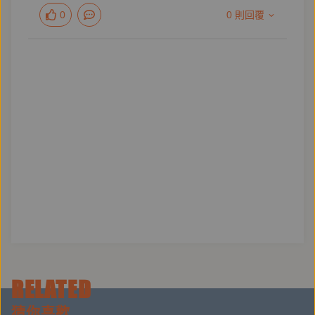
不斷在眼前搬演，自己卻無能為力，連淚都早已流不
0
0 則回覆
出。
終於藉由這本書，他將心中的巨大無力感化為一記憤怒
直球，奮力投向社會，
他要為生命中所有認真活著的小人物找回存在的真實，
讓每一個人都可以真正被視而為「人」地尊重。
本書特色：
◎第一本由建築工地的第一線「現場工程師」書寫，做
工者的生命紀實故事。
◎如果我們判斷人的標準，是用刻苦，是用勤奮，是用
RELATED
力爭上游的努力和對於生活的認真，去決定一個人的品
格，那我們不可能看不出來他們值得擁有尊敬。我們既
猜你喜歡