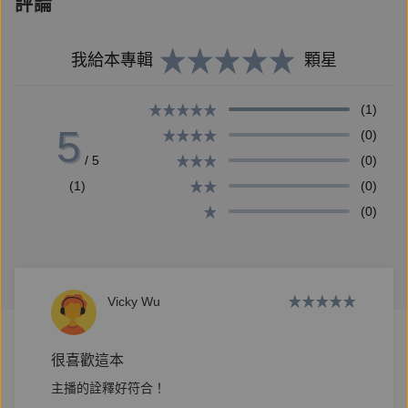
評論
著盲眼和爛肺。
有時他是外籍移工，被體制漠視及壓榨，廉價又耐操，
我給本專輯
顆星
他的名字就是身上背心的數字。
有時她是師傅身旁備受尊敬的工地大嫂；或者默默吞下
(1)
輕視跟排擠的外配。
5
(0)
有時，他們是高舉著建案廣告牌一整天只能賺四百元的
/ 5
(0)
看板人。
(1)
(0)
(0)
工地現場有如被遺棄的世界邊緣，社會最底層的勞動者
在此掙扎求生，心知肚明再怎樣拚搏也翻身無望。
Vicky Wu
權力者毫無憐憫地欺壓，大眾帶著優越的想像遠望──
反正「偏見」的標籤已輕鬆貼上了，又何必費心？
很喜歡這本
主播的詮釋好符合！
林立青擔任建築監工十餘年，這些階級不公與扭曲對待