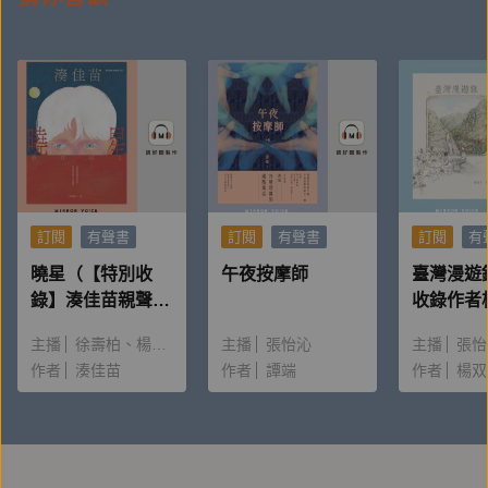
然知道以一個人的經濟條件去斷定其社會階級以及地位
是錯的，並且深惡譴責，那又為什麼不改變對他們的看
法呢？
◎林立青：「我最後想再說一個故事：我在寫作當下已
經將真實的人名隱去，地點也做了變更，但完成後我卻
發現，無論怎麼更換這些地點、季節或是人名，總會不
訂閱
有聲書
訂閱
有聲書
訂閱
有
經意地又影射了現實生活中的其他人。我對此感到無
曉星（【特別收
午夜按摩師
臺灣漫遊
奈。如果你發現書中的人名和場景有所雷同，請哀矜而
錄】湊佳苗親聲朗
收錄作者
勿喜。」
讀＆創作動機）
唸〈後記
主播
徐壽柏
楊雅淳
主播
張怡沁
主播
張怡
作者
湊佳苗
作者
譚端
作者
楊双
作者簡介
林立青