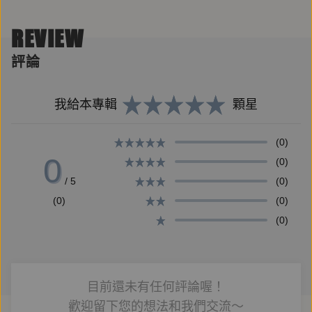
REVIEW
小便斗裡貼蒼蠅圖片，就能使男性瞄得更準，省下
評論
50％的清潔費？
只要將商品擺放到貨架上與視線水平的位置，就能直接
我給本專輯
顆星
提升銷量？
明明拿好要買的東西，卻在結帳時順手多買一條巧克力
(0)
或口香糖？
0
(0)
走進賭場，每一處細節設計，都暗示著下一個中大獎的
/ 5
(0)
人就是你？
(0)
(0)
(0)
網路上你接收到的訊息，都有可能是他人刻意要讓你看
到的資訊？
目前還未有任何評論喔！
你可能沒有察覺，但「蒼蠅效應」無所不在。從商品陳
歡迎留下您的想法和我們交流～