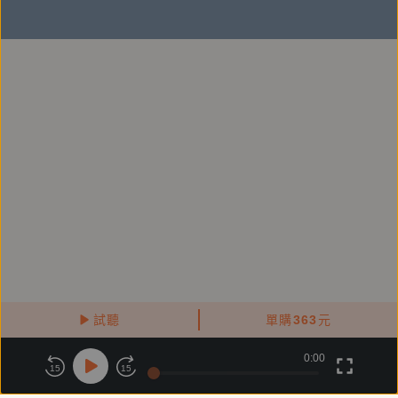
來自各界的最高讚譽──
人的行為很難改變，但卻可以引導，當你想要說服他
人，你一定先懂這本書的技巧！其實我正用文字引導
你，你發現了嗎？——閱讀人社群主編／鄭俊德
你還沒讀過這本書嗎？現在就買，或者讓自己蠢一輩
子。因為它是專為天才設計的，當然也適合你。是的，
上面藏了三隻蒼蠅，而書裡介紹了更多。每一隻都能為
你想要的幸福生活帶來更多推力！——諮商心理師、愛
智者書窩版主／鐘穎
這本作品透過豐富的生活案例揭示了微小事物如何在我
試聽
單購
363
元
們的日常中產生巨大影響。當我們更能理解微觀與宏觀
0:00
關於鏡好聽
版權政策
隱私政策
之間的聯繫，我們便更有機會逮住關鍵的蒼蠅為自己創
15
15
造幸運。——《開箱臺灣史》作者／吳宜蓉
商務合作
付費條款
會員條款