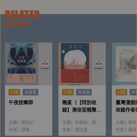
讓你從被引導，成為引導他人、說服他人的專家！
RELATED
各界名人強力推薦──
猜你喜歡
【作家、企業講師、行銷顧問】鄭緯筌、【作家、丹鳳
高中圖書館主任】宋怡慧、【《開箱臺灣史》作者】吳
宜蓉、【臨床心理師】洪仲清、【作家】許菁芳、【人
性銷售、領導專家】梁櫰之、【公民教師、《思辨》作
者】黃益中、【《內在原力》系列作者、TMBA共同創
辦人】愛瑞克、【閱讀人社群主編】鄭俊德、【認知神
訂閱
有聲書
訂閱
有聲書
訂閱
有
經科學／腦科學家、《大腦簡史》作者】謝伯讓、【諮
午夜按摩師
曉星（【特別收
臺灣漫遊
商心理師、愛智者書窩版主】鐘穎
錄】湊佳苗親聲朗
收錄作者
讀＆創作動機）
唸〈後記
主播
張怡沁
主播
徐壽柏
楊雅淳
主播
張怡
作者
譚端
作者
湊佳苗
作者
楊双