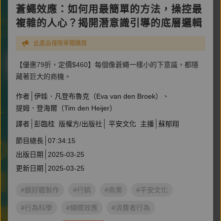
蒼蠅效應：如何用最簡單的方法，操控最
複雜的人心？揭開潛意識引導的底層邏輯
此產品僅限單獨購買
【優惠79折，定價$460】每個像蒼蠅一樣小的下意識，都隱
藏著巨大的商機。
作者
伊娃．凡登布魯克（Eva van den Broek）
提姆．登海爾（Tim den Heijer）
譯者
彭臨桂
版權方/出版社
平安文化
主播
蘇郁翔
節目總長
07:34:15
出版日期
2025-03-25
更新日期
2025-03-25
#鏡好聽製作
#行銷
#商業
#平安文化
#行為科學
#蝴蝶效應
#消費者行為