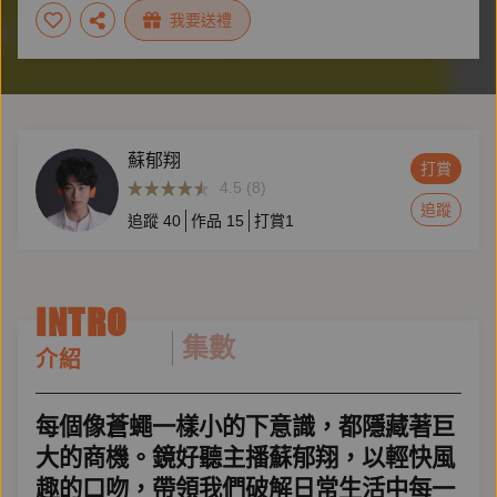
#大眾經濟學
我要送禮
蘇郁翔
打賞
4.5 (8)
追蹤
追蹤
40
作品
15
打賞
1
INTRO
集數
介紹
每個像蒼蠅一樣小的下意識，都隱藏著巨
大的商機。鏡好聽主播蘇郁翔，以輕快風
趣的口吻，帶領我們破解日常生活中每一