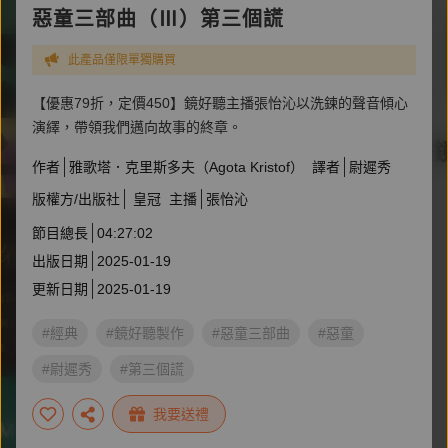
惡童三部曲（Ⅲ）第三個謊
此產品僅限單獨購買
【優惠79折，定價450】鏡好聽主播張怡沁以洗鍊的聲音傾心
演繹，帶領我們邁向故事的終章。
作者
雅歌塔．克里斯多夫（Agota Kristof）
譯者
尉遲秀
版權方/出版社
皇冠
主播
張怡沁
節目總長
04:27:02
出版日期
2025-01-19
更新日期
2025-01-19
#經典
#鏡好聽製作
#惡童三部曲
#惡童
#尉遲秀
#第三個謊
我要送禮