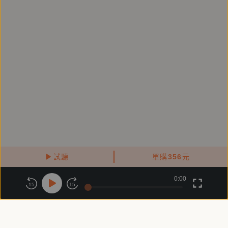
震撼。那不僅是善與惡，也不只是對扭曲人世的細微觀
察。而是作者經歷了殘酷世事，仍能輕撫著人哀痛的靈
魂，深信愛能以寫作這個方式，讓最沉痛的呼喊都有了
善的堅持。——作家／馬欣
‧《惡童三部曲》像一個沒有盡頭的黑森林，閱讀的旅
程如同穿過一部冰冷到時間就此被凍結、遺忘的成長電
影，主人翁似乎篤定但更多是漠然的凝視，令人感到窒
息，既是為了那些場景，更是通過那個所被塑造出來的
他們與我們。——影評人／黃以曦
試聽
單購
356
元
‧早在學生時代我就讀過《惡童三部曲》，但從來沒想
0:00
關於鏡好聽
版權政策
隱私政策
15
15
過竟有一天能夠處理版權！權利人來信詢問我是否願意
商務合作
付費條款
會員條款
代理版權時，我一時還不敢相信這是真的。皇冠也在第
常見問題
客服信箱
一時間表達高度意願，積極爭取版權，並找來翻譯名家