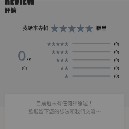
REVIEW
獎、凱勒獎、席勒獎、納沙泰爾學院獎、法國圖書文學
獎
評論
我迷失了方向，一直在等你。
我給本專輯
顆星
但消失的你，卻永遠活在另一個人生裡……
(0)
0
(0)
「親愛的兄弟，你在等我嗎？」
/ 5
(0)
「不，我只是在守護永恆的童年。」
(0)
(0)
(0)
--
一棵樹能活多長？一隻鳥能活多久？一個人又能活多少
目前還未有任何評論喔！
年？我一無所知，但我永遠記得你――我的雙胞胎兄
歡迎留下您的想法和我們交流～
弟。