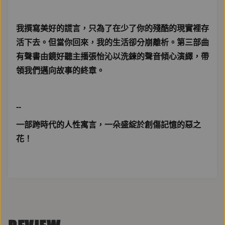
我撰寫美好的謊言，只為了在少了你的殘酷的現實裡存
活下去。但當你回來，我的生活卻分崩離析。第三部曲
有聲書由鏡好聽主播張怡沁以洗鍊的聲音傾心演繹，帶
領我們邁向故事的終章。
--
一部跨時代的人性寓言，一朵盛綻於創傷記憶的惡之
花！
☆ 翻譯名家 尉遲秀 全新譯本
☆ 被翻譯成40多種語言版本，囊括全球多項大獎殊
榮：歐洲圖書獎、歐洲文化獎、莫拉維亞獎、科蘇特