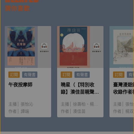
猜你喜歡
【書封設計說明／之一設計】
《惡童三部曲
（
Ⅲ
）
第三個謊》
透用鏡中的反射畫面帶入成雙成對的物件，並藉由枯萎
的花朵暗喻雙胞胎的故事，藉此呼應殘酷的真相猶如一
場精心鋪排的謊言。
訂閱
有聲書
訂閱
有聲書
訂閱
有
午夜按摩師
曉星（【特別收
臺灣漫遊
錄】湊佳苗親聲朗
收錄作者
讀＆創作動機）
唸〈後記
主播
張怡沁
主播
徐壽柏
楊雅淳
主播
張怡
【各界經典推薦】
作者
譚端
作者
湊佳苗
作者
楊双
‧我很難訴說雅歌塔的經典之作《惡童三部曲》對我的