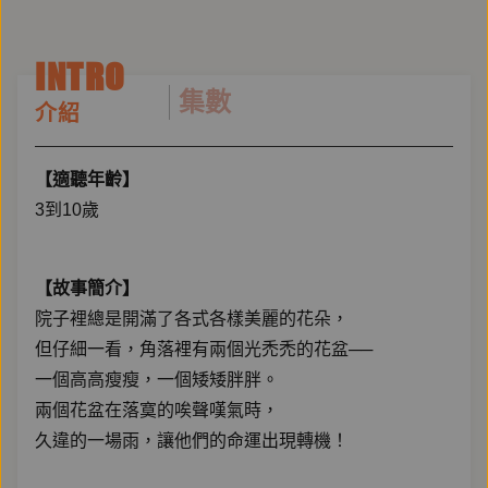
INTRO
集數
介紹
【適聽年齡】
3到10歲
【故事簡介】
院子裡總是開滿了各式各樣美麗的花朵，
但仔細一看，角落裡有兩個光禿禿的花盆──
一個高高瘦瘦，一個矮矮胖胖。
兩個花盆在落寞的唉聲嘆氣時，
久違的一場雨，讓他們的命運出現轉機！