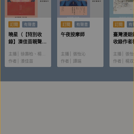
訂閱
有聲書
訂閱
有聲書
訂閱
有
曉星（【特別收
午夜按摩師
臺灣漫遊
錄】湊佳苗親聲朗
收錄作者
讀＆創作動機）
唸〈後記
主播
徐壽柏
楊雅淳
主播
張怡沁
主播
張怡
作者
湊佳苗
作者
譚端
作者
楊双