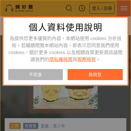
登入 / 註冊
鏡好聽全新APP上線
個人資料使用說明
下載
體驗全面升級，即刻下載
為提供您更多優質的內容，本網站使用 cookies 分析技
術。若繼續閱覽本網站內容，即表示您同意我們使用
cookies，關於更多 cookies 以及相關政策更新資訊請閱
讀我們的
隱私權政策
與
服務條款
。
不同意
我同意
童書／青少年
訂閱
有聲書