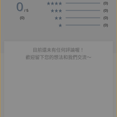
0
(0)
作。退休後，仍持續熱衷於植物的繪圖工作，現為自由
/ 5
(0)
插畫家和景觀建築師，著有兒童繪本作品《灑水器爺
(0)
(0)
爺》、《胖花盆和瘦花盆》。
(0)
【朗讀者】
穆宣名
目前還未有任何評論喔！
歡迎留下您的想法和我們交流～