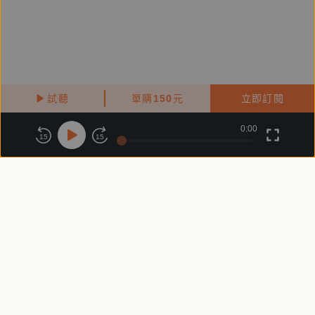
試聽
單購
150
元
立即訂閱
0:00
關於鏡好聽
版權政策
隱私政策
15
15
商務合作
付費條款
會員條款
常見問題
客服信箱
客服時間：週一 ～ 週五10:00 - 18:00（國定假日除外）
Copyright © 2025 精鏡傳媒股份有限公司 All Rights Reserved