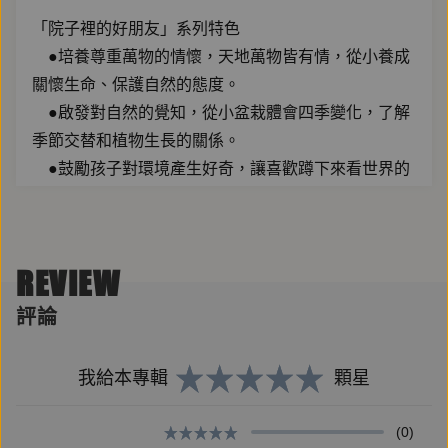
「院子裡的好朋友」系列特色
●培養尊重萬物的情懷，天地萬物皆有情，從小養成
關懷生命、保護自然的態度。
●啟發對自然的覺知，從小盆栽體會四季變化，了解
季節交替和植物生長的關係。
●鼓勵孩子對環境產生好奇，讓喜歡蹲下來看世界的
小小孩，樂在觀察，勇於思考探索。
●看見大自然的盎然生機，體驗一段轉變再出發的生
命旅程。
REVIEW
評論
【作者簡介】
1969年出生於日本千葉縣。小時候看著祖父精心照料
我給本專輯
顆星
院子裡的菊花、櫻草等盆栽長大。受到祖父的影響，從
小就時常接觸植物，進入園藝的世界。在美術大學學習
(0)
雕刻後，曾在花店和園藝店工作，也從事過園林綠化工