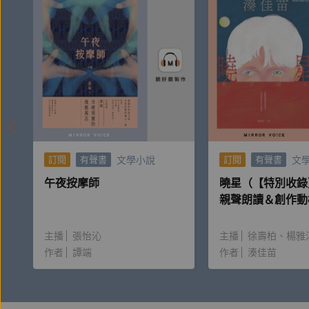
聽完就能實踐的心理學
榮格心理分析師＆精神科醫師鄧惠文與臨床心理師陳
實踐。
涵蓋家庭三大關係主題
主題包含自我覺察、伴侶互動、親子教養，透過螺
強化連結的心練習行動
文學小說
文
訂閱
有聲書
訂閱
有聲書
藉由每次討論後的小練習，逐步累積自我覺察、關係
午夜按摩師
曉星（【特別收錄
親聲朗讀＆創作動
主播
張怡沁
主播
徐壽柏
楊雅
♥貼心提醒
作者
譚端
作者
湊佳苗
本課程由Podcast節目精選轉製，歷經兩年陸
吸收，特此敬告讀者。