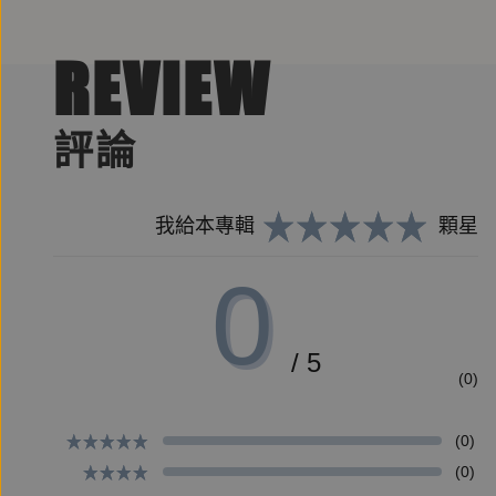
REVIEW
這是一個從自我覺察開始的關係課，
來自Apple Podcast前百大節目「親子天下Podca
其口碑節目「關係相談所」從心理學出發，邀請不同
評論
由精神科醫師鄧惠文與臨床心理師陳品皓聯手主持，
為了讓過往兩位主持人的對談完整保留收集，將經典
故推出「【關係相談所】鄧惠文X陳品皓的52週關係
我給本專輯
顆星
讓兩位美聲知性的主持人，持續一整年陪伴你度過關
0
陪伴你更加認識自我、洞察關係本質，
與重要他人建立真誠與愛的連結。
/ 5
(0)
「愛存在的方式很多種，每個人對愛的解讀也不同。
好好體會生命中感受到的愛，並且弄清楚自己在一段
(0)
或許就可以找到你真正想要的答案。」
(0)