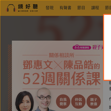
發現
有聲書
節目
課程
節