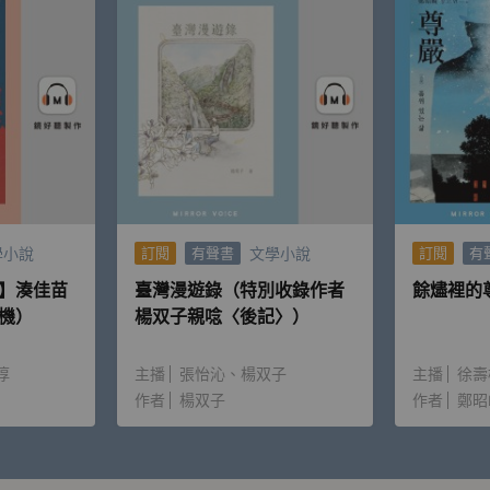
品皓，透過不同性別觀點，以及各種心理學派等知識脈絡，將生
旋式學習，理解關係本質，真實連結人我關係。
學小說
文學小說
訂閱
有聲書
訂閱
有
溝通，活出與自己及他人相處的自在。
】湊佳苗
臺灣漫遊錄（特別收錄作者
餘燼裡的
機）
楊双子親唸〈後記〉）
淳
主播
張怡沁
楊双子
主播
徐壽
作者
楊双子
作者
鄭昭
續錄製，包含疫情期間的環境限制及當時的設備因素。因此，部分單