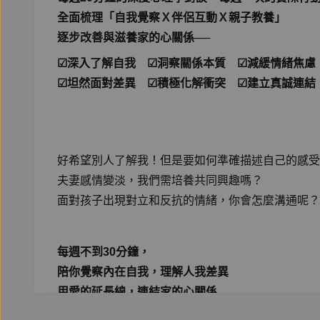
全面梳理「自我覺察Ｘ伴侶互動Ｘ親子教養」
逐步改善與滋養家的心關係──
☑深入了解自我 ☑洞察關係本質 ☑減緩情緒焦慮
☑坦然面對差異 ☑積極化解衝突 ☑建立真誠連結
好希望別人了解我！但是要如何準確描述自己的感受
夫妻感情變淡，我們需培養共同興趣嗎？
面對孩子出現對立和反抗的情緒，你會怎麼溝通呢？
每週不到30分鐘，
陪你覺察內在自我，理解人我差異
用愛的延長線，連結家的心關係