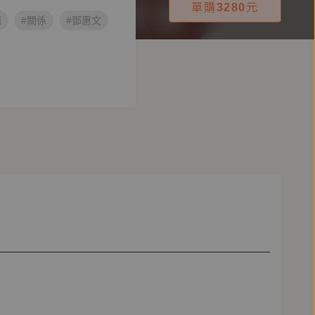
單購
3280
元
緒
#關係
#鄧惠文