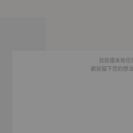
st」，曾獲首頁精選及全站No.35！
領域專家對談，
兩年來深受聽友喜愛與支持。
內容重現，
課」，
目前還未有任
係中的各種挑戰，
歡迎留下您的想
關係裡的需求，