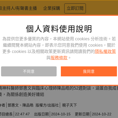
目主持人/有聲書主播
企業採購
立即訂閱
個人資料使用說明
為提供您更多優質的內容，本網站使用 cookies 分析技術。若
心理勵志
單購
有聲書
繼續閱覽本網站內容，即表示您同意我們使用 cookies，關於
更多 cookies 以及相關政策更新資訊請閱讀我們的
隱私權政策
【關係相談所】鄧惠文X陳品皓的
與
服務條款
。
課
不同意
我同意
此產品僅限單獨購買
精神科醫師鄧惠文與臨床心理師陳品皓的52週對談，涵蓋自我成
養，為關係創造美好連結
作者
鄧惠文
陳品皓
版權方/出版社
親子天下
節目總長
22:47:47
出版日期
2024-10-15
更新日期
2024-10-22