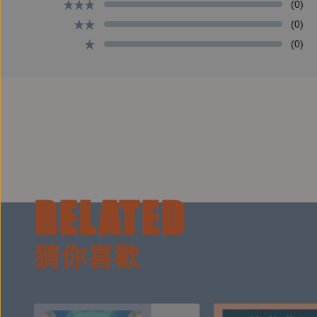
(0)
(0)
(0)
♥從「我」到「我們」，三大關係議題梳理
跟自己的關係
「把愛當成自我覺察的開始，不要管別人究竟是為了
跟伴侶的關係
「當感到在婚姻裡失去自我，要回到這關係裡檢視自
RELATED
跟孩子的關係
「『我不想當個嘮叨的父母』心聲的背後，隱含著情
猜你喜歡
♥課程特色