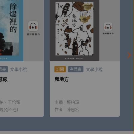
澀難懂的心理學，轉化為日常生活可以運用的知識與
文學小說
文學小說
聲書
訂閱
有聲書
尊嚴
鬼地方
柏
王怡臻
主播
蔡柏璋
峴(정소현)
作者
陳思宏
集在收音上可能會有些微差異，但不影響內容的理解與