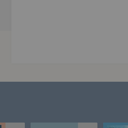
什麼才愛你，而是要看清楚自己『在愛裡面需要什麼』。」
己：是否已把對生命的某種掌控權，不知不覺讓渡給對方了？」
緒與挫折，以及對關係的期待與失落。」