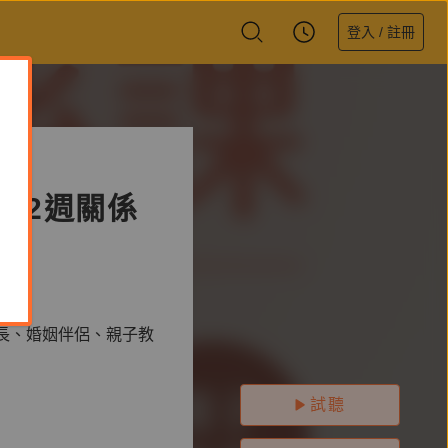
登入 / 註冊
52週關係
長、婚姻伴侶、親子教
試聽