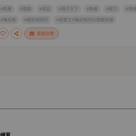
#焦慮
#婚姻
#家庭
#親子天下
#教養
#壓力
#情
#陳品皓
#關係相談所
#鄧惠文X陳品皓的52週關係課
我要送禮
動練習