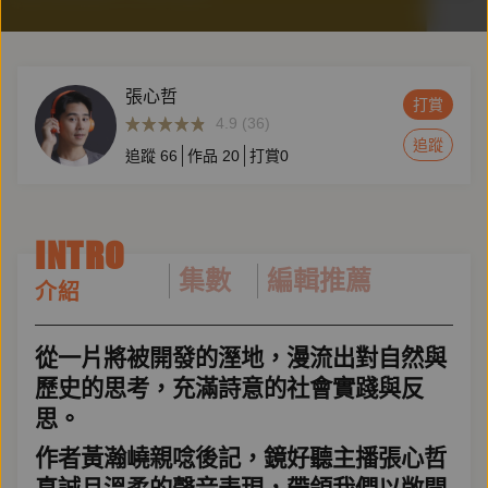
張心哲
打賞
4.9 (36)
追蹤
追蹤
66
作品
20
打賞
0
INTRO
集數
編輯推薦
介紹
從一片將被開發的溼地，漫流出對自然與
歷史的思考，充滿詩意的社會實踐與反
思。
作者黃瀚嶢親唸後記，鏡好聽主播張心哲