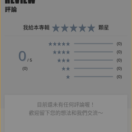
蕪而破敗。然而在看似廢墟的景象中，森林系出身的作
評論
者，以生態調查為契機，細細凝視荒原中的苦楝、海邊
的木麻黃、甜根子草，觀察鶺鴒、澤鵟、環頸雉，甚至
在深秋獨自播放草鴞的叫聲，期盼能得到草原中的一聲
我給本專輯
顆星
回應。
(0)
0
(0)
作者在大地上來回逡巡，企圖證明蒼茫的溼地其實蘊含
/ 5
(0)
豐富的生機，以抵抗財團在此圈地，種下大面積光電
(0)
(0)
板。這場「反對知本光電」的運動中，揉雜了環境正
(0)
義、原住民族權益、能源轉型等複雜議題，但作者不以
尖銳的批判為架勢，也非以生態保育為最高準則，而是
勾勒溼地數百年來的遭遇，並且學習卡大地布
目前還未有任何評論喔！
（Katratripulr）部落所蘊藏的原住民族歷史及智慧。當
歡迎留下您的想法和我們交流～
卜靈奧（女祭司）的夢境牽繫起部落傳統與當代社會網
絡，形成巨大力量，屬於這塊土地的故事不只是發展的
犧牲品，更是對自然與人性的深刻叩問。