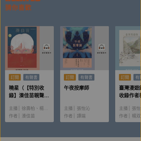
任社區大學講師。曾獲時報文學獎小說組首獎。著有
猜你喜歡
《霧林蛾書 觀霧蛾類解說手冊》（雪霸國家公園管理
處，二○一八），兒童繪本《圍籬上的小黑點》（小天
下，二○一五）；繪圖見於《通往世界的植物》（春
山，二○二○）、《繪自然：博物畫裡的臺灣》（國立
臺灣博物館，二〇一九）與各類環境教育相關出版品；
文章散見於《上下游副刊》、《生態臺灣》、《地味手
帖》、《藝術認證》等。臉書專頁「斑光工作室」。
訂閱
有聲書
訂閱
有聲書
訂閱
有
曉星（【特別收
午夜按摩師
臺灣漫遊
====
錄】湊佳苗親聲朗
收錄作者
讀＆創作動機）
唸〈後記
主播
徐壽柏
楊雅淳
主播
張怡沁
主播
張怡
產品企劃：王子懿
作者
湊佳苗
作者
譚端
作者
楊双
錄音：劉彥呈
後製：劉彥呈、林仁斌