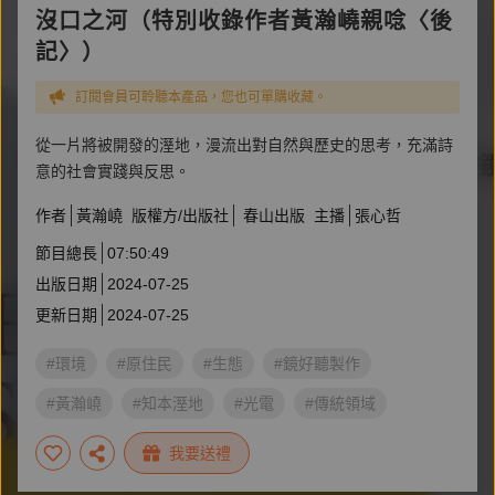
沒口之河（特別收錄作者黃瀚嶢親唸〈後
記〉）
訂閱會員可聆聽本產品，您也可單購收藏。
從一片將被開發的溼地，漫流出對自然與歷史的思考，充滿詩
意的社會實踐與反思。
作者
黃瀚嶢
版權方/出版社
春山出版
主播
張心哲
節目總長
07:50:49
出版日期
2024-07-25
更新日期
2024-07-25
#環境
#原住民
#生態
#鏡好聽製作
#黃瀚嶢
#知本溼地
#光電
#傳統領域
#春山
#土地開發
我要送禮