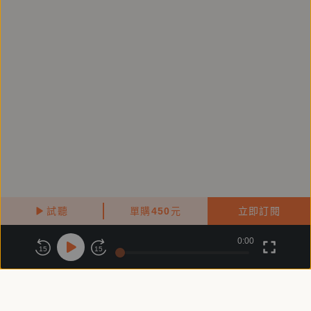
試聽
單購
450
元
立即訂閱
0:00
關於鏡好聽
版權政策
隱私政策
15
15
商務合作
付費條款
會員條款
常見問題
客服信箱