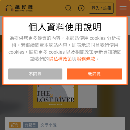
登入 / 註冊
鏡好聽全新APP上線
個人資料使用說明
下載
體驗全面升級，即刻下載
為提供您更多優質的內容，本網站使用 cookies 分析技
術。若繼續閱覽本網站內容，即表示您同意我們使用
cookies，關於更多 cookies 以及相關政策更新資訊請閱
讀我們的
隱私權政策
與
服務條款
。
不同意
我同意
文學小說
訂閱
有聲書