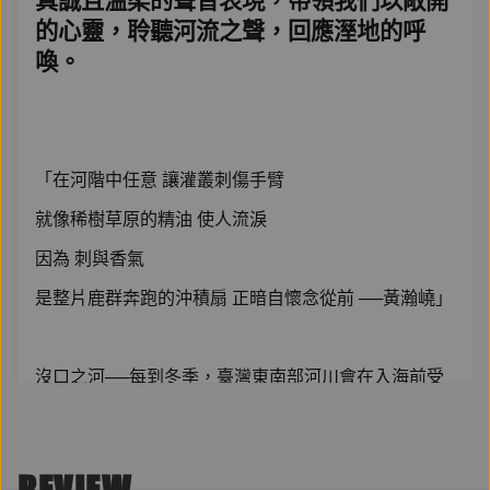
真誠且溫柔的聲音表現，帶領我們以敞開
的心靈，聆聽河流之聲，回應溼地的呼
喚。
「在河階中任意 讓灌叢刺傷手臂
就像稀樹草原的精油 使人流淚
因為 刺與香氣
是整片鹿群奔跑的沖積扇 正暗自懷念從前 ──黃瀚嶢」
沒口之河──每到冬季，臺灣東南部河川會在入海前受
阻，沒入地下，成為地理學所謂的「沒口河」。無口的
河，靜臥在知本沖積扇上，成為了眾人口中的「知本溼
地」。這片溼地在歷史中不斷變動，屢遭摧殘，乍看荒
REVIEW