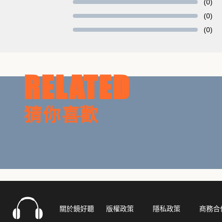
《封筆之作》、《遺失的情書》入選110 & 111 
(0)
(0)
(0)
【演員】
德蘭斯兼旁白：老德
RELATED
歐菈公主：睫毛
老紳士：徐丰
猜你喜歡
蜜嘉：Sugar
歐菈父親：洛無妍
歐菈母親：瑪嘉烈
助演：憶裳思思
助演：貓奴一斤
關於鏡好聽
版權政策
隱私政策
商務合
【製作團隊】