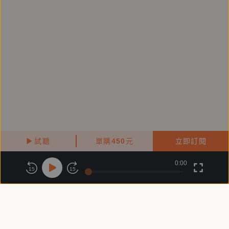
門人生叩問真善美的修行功課。
====
產品企劃：王子懿
錄音/後製：黃德瑋
試聽
單購
450
元
立即訂閱
0:00
關於鏡好聽
版權政策
隱私政策
15
15
商務合作
付費條款
會員條款
常見問題
客服信箱