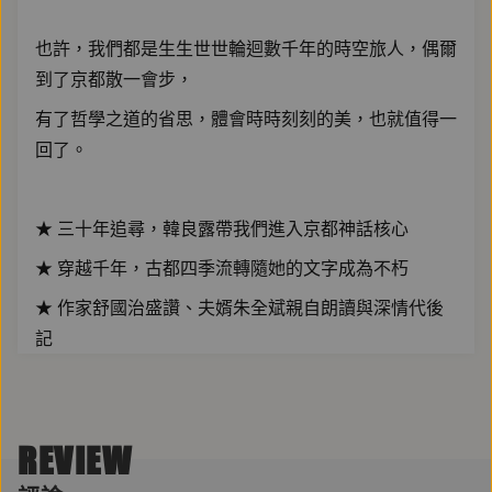
也許，我們都是生生世世輪迴數千年的時空旅人，偶爾
到了京都散一會步，
有了哲學之道的省思，體會時時刻刻的美，也就值得一
回了。
★ 三十年追尋，韓良露帶我們進入京都神話核心
★ 穿越千年，古都四季流轉隨她的文字成為不朽
★ 作家舒國治盛讚、夫婿朱全斌親自朗讀與深情代後
記
「妳與京都跟我的緣分正好都是三十年，古都讓妳著迷
REVIEW
的千年繁華好比妳留下我倆相知相守的記憶。美好的緣
會和生命短暫如晨間的朝露，如夢似幻，但露珠上映現