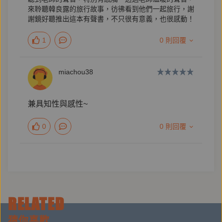
來聆聽韓良露的旅行故事，彷彿看到他們一起旅行，謝
個她最想要「同居」的城市；她說，能在京都散步一
謝鏡好聽推出這本有聲書，不只很有意義，也很感動！
會，也就值得一回。三十年的追尋，難以記數的足跡，
韓良露說春櫻飄雪，說秋葉染天，說歲月悠悠伴隨著歲
1
0 則回覆
時滋味，在歷史文明的前世今生中穿越，細說日本文化
的原鄉，她的精神故鄉，優雅地掀起京都的暖簾。
miachou38
【作者簡介】
兼具知性與感性~
0
0 則回覆
韓良露（1958-2015）
美食家、旅行家、生活家、作家、非典型知識分子、公
益文化推廣者；種種興趣、專長、投入與身分，讓她成
為豐厚多元的文化人。
RELATED
十六歲開始於詩刊發表現代詩，開啟寫作之門，寫作觸
角廣及影評、散文、電視和電影劇本等，曾獲台北文學
猜你喜歡