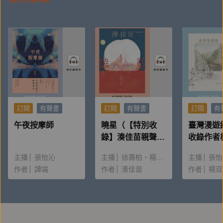
獎、新聞局優良劇本獎、廣播金鐘獎、電視金鐘獎多項
殊榮。二○○六年起，成立「南村落」，以藝文社會企
業方式介入推廣、舉辦超過千場文化活動，重新詮釋在
地文化，並因此榮獲二○一三年「台北文化獎」個人
獎，被盛讚為「城市的文化魔術師」。二○一五年，以
《良露家之味》榮獲圖書類金鼎獎。
平日喜歡研究星象、蒐集地上城鎮，著有《狗日子‧貓
訂閱
有聲書
訂閱
有聲書
訂閱
有
時間：韓良露倫敦旅札》《樂活在天地節奏中：過好日
的二十四節氣生活美學》《良露家之味》《文化小露
午夜按摩師
曉星（【特別收
臺灣漫遊
錄】湊佳苗親聲朗
收錄作者
台》《台北回味》《韓良露全占星系列》《微醺》《雙
讀＆創作動機）
唸〈後記
唇的旅行》《浮生閒情》等多部作品。
主播
張怡沁
主播
徐壽柏
楊雅淳
主播
張怡
作者
韓良露原來規劃與她一生的摯愛朱全斌，多相陪伴，一
譚端
作者
湊佳苗
作者
楊双
起過生活，也從事更多寫作、出版、電影等文化投入。
但因緣果熟，於二○一五年三月三日捨報，留給她的夫
婿、家人、朋友和眾多讀者豐美的著述和回憶，以及一