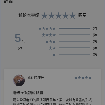
評論
的人影、樹影和花影，將會永隨我身、永存我心。」
──朱全斌（韓良露夫婿）
我給本專輯
顆星
「所有台灣愛京都、迷京都、將京都當成自己私心寶愛
(2)
5
之第一城市的女士男士們所殷殷追求的，所循循走訪
(0)
的，所反覆吟詠的，都被精心、巧慧、探源溯本在這本
/ 5
(0)
書裏密密實實寫了出來。」──舒國治（作家、生活
(2)
(0)
家）
(0)
她用一生深情鑽研，多不勝數的一眼看透，
龍翔院凍牙
千年古都的交融流轉，化為文字成為不朽。
她，是真京都女兒。
聽朱全斌讀韓良露
聽朱全斌老師的廣播節目多年，第一次以有聲書的形式
她說，那是一個屬於三十五歲後的城市；她說，那是一
聽到老師的聲音，特別有感觸。透過老師溫暖的聲音，