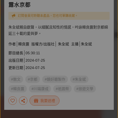
露水京都
訂閱會員可聆聽本產品，您也可單購收藏。
朱全斌親自獻聲，以細膩且知性的情感，吟詠韓良露對京都綿
延三十載的愛與夢。
作者
韓良露
版權方/出版社
朱全斌
主播
朱全斌
節目總長
05:30:11
出版日期
2024-07-25
更新日期
2024-07-25
#散文
#京都
#鏡好聽製作
#朱全斌
#韓良露
#川端康成
#祇園祭
#旅遊文學
#日本文化
#古都
我要送禮