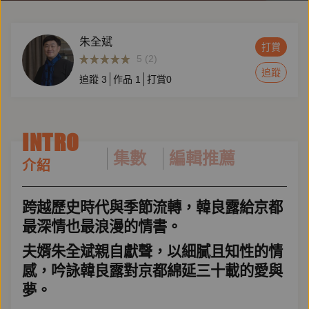
朱全斌
打賞
5 (2)
追蹤
追蹤
3
作品
1
打賞
0
INTRO
集數
編輯推薦
介紹
跨越歷史時代與季節流轉，韓良露給京都
最深情也最浪漫的情書。
夫婿朱全斌親自獻聲，以細膩且知性的情
感，吟詠韓良露對京都綿延三十載的愛與
夢。