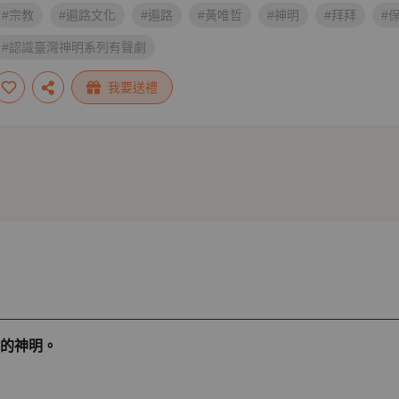
#宗教
#遍路文化
#遍路
#黃唯哲
#神明
#拜拜
#
#認識臺灣神明系列有聲劇
我要送禮
的神明。