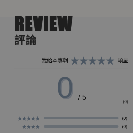
本有聲劇以北宋吳夲的年少時期開始，講述即便生
母後，自行踏上行醫之路。在屢屢碰壁，灰心之際，
REVIEW
故事後段也提到，吳夲在救人過程中偶遇一具屍骨
途。在旅途的終點，吳夲不僅獲得兩名忠實的隨從，
評論
──
由真人神格化的醫藥之神
你可能知道台北大龍峒的保安宮，以祭祀保生大帝
我給本專輯
顆星
帝是真有其人，祂出生於北宋年間，更是當時有名
0
這位醫生姓吳名夲，祂曾遇過處處碰壁的艱苦生活
現，從此改變了祂的一生……
──
/ 5
(0)
資深得獎編劇 黃唯哲
(0)
有聲出版先驅 遍路文化
(0)