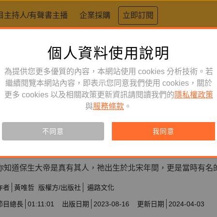
目主持人/有聲書主播
企業採購
立即訂閱
個人資料使用說明
為提供您更多優質的內容，本網站使用 cookies 分析技術。若
繼續閱覽本網站內容，即表示您同意我們使用 cookies，關於
有聲劇
訂閱
有聲書
更多 cookies 以及相關政策更新資訊請閱讀我們的
隱私權政策
施展復活術的醫藥神──保生大
與
服務條款
。
神明系列有聲劇】
不同意
我同意
訂閱會員可聆聽本產品，您也可單購收藏。
你知道保生大帝是真有其人，祂出生於北宋年間，更是當時有名
作者
黃唯哲
版權方/出版社
遍路文化
節目總長
01:11:01
出版日期
2023-08-16
更新日期
2024-04-03