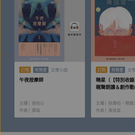
文學小說
文
訂閱
有聲書
訂閱
有聲書
午夜按摩師
曉星（【特別收錄
親聲朗讀＆創作動
主播
張怡沁
主播
徐壽柏
楊雅
作者
譚端
作者
湊佳苗