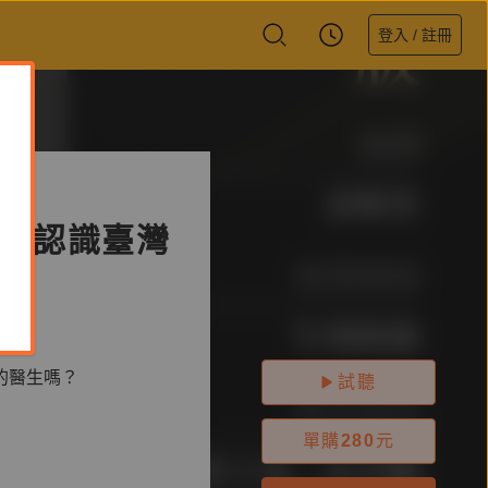
登入 / 註冊
帝【認識臺灣
的醫生嗎？
試聽
單購
280
元