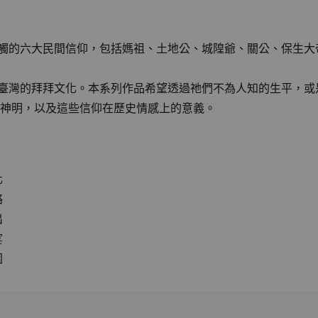
觸的六大民間信仰，包括媽祖、土地公、城隍爺、關公、保生大
臺灣的拜拜文化。本系列作品希望透過祂們不為人知的生平，或
神明，以及這些信仰在歷史情感上的意義。
化
絡
出
宴
圍