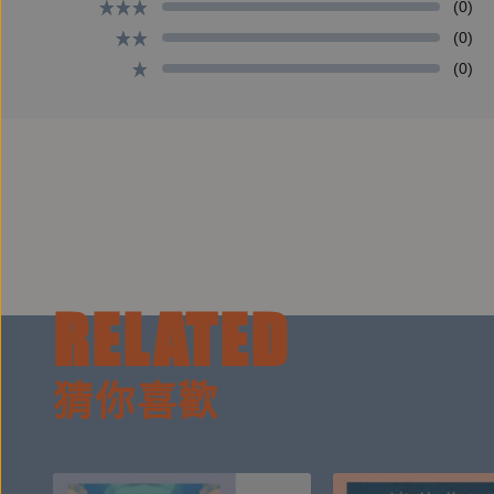
金鐘後製團隊 牛灣娛樂
(0)
(0)
(0)
【配音員介紹】
葉于嘉（擔任角色：旁白）
宋昱聰（擔任角色：吳夲）
陳余寬（擔任角色：書僮阿忠）
其他聲音演員包括：古辛、陳彥鈞、夏治世、陸玟蓉
透過有聲劇的重新演繹方式，
RELATED
你將會隨著劇情的走向，跟著保生大帝一起感受人世
發現祂是如何以慈悲為懷之心，度過每一次艱難的挑
猜你喜歡