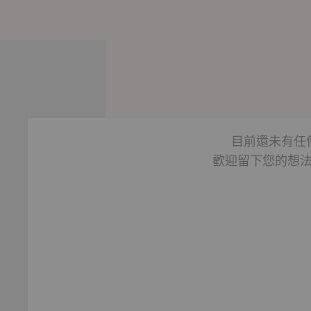
長在窮困的家庭，依舊孜孜好學，也由於其母親的體弱多病，讓
吳夲喜獲西王母的青睞，因此習得仙法醫術，開始展開治病救人
，祂用玄妙醫術將其復活後，便與這名失去記憶、生前為了保護
更在祂昇仙後作為左右護法，協助保生大帝守護信眾與人民的健
廣為人知；你可能也知道每年農曆春節，保安宮還會公布當年的
目前還未有任
的醫生嗎？
歡迎留下您的想
，單靠著自修自習踏上學醫之道，即使周遊各地，向江湖術士與