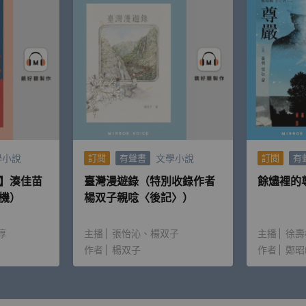
學小說
文學小說
訂閱
有聲書
訂閱
有
】湊佳苗
臺灣漫遊錄（特別收錄作者
餘燼裡的
機）
楊双子親唸〈後記〉）
淳
主播
張怡沁
楊双子
主播
徐壽
作者
楊双子
作者
鄭昭