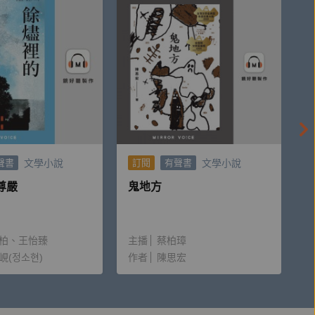
文學小說
文學小說
聲書
訂閱
有聲書
尊嚴
鬼地方
柏
王怡臻
主播
蔡柏璋
峴(정소현)
作者
陳思宏