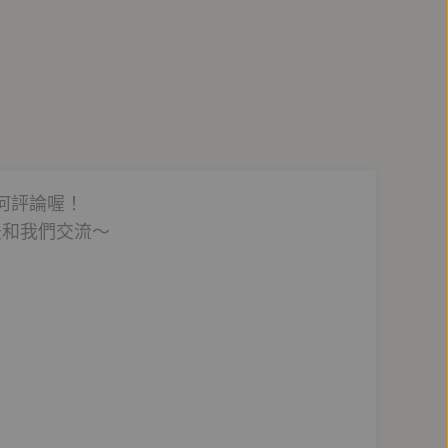
他立志學醫濟世。豈料，命運多舛，吳夲接連喪父喪
的旅程。
少爺而被老虎咬死的忠誠書僮，一齊踏上尋人的旅
康。
國運籤，成為眾家媒體採訪的焦點。但你知道保生大
何評論喔！
法和我們交流～
密醫們拜師，依舊無法通曉醫術，直到西王母的出