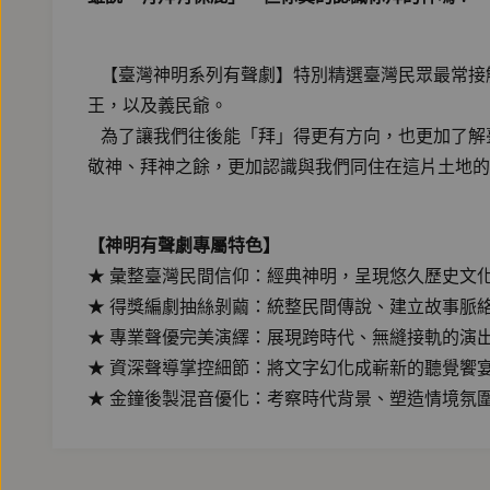
【臺灣神明系列有聲劇】特別精選臺灣民眾最常接
王，以及義民爺。
為了讓我們往後能「拜」得更有方向，也更加了解
敬神、拜神之餘，更加認識與我們同住在這片土地的
【神明有聲劇專屬特色】
★ 彙整臺灣民間信仰：經典神明，呈現悠久歷史文
★ 得獎編劇抽絲剝繭：統整民間傳說、建立故事脈
★ 專業聲優完美演繹：展現跨時代、無縫接軌的演
★ 資深聲導掌控細節：將文字幻化成嶄新的聽覺饗
★ 金鐘後製混音優化：考察時代背景、塑造情境氛
【劇情簡介】