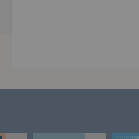
、連思宇、張敦喻、吳俊德
間的冷暖，
戰。