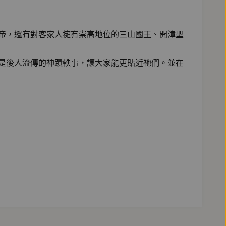
帝，還有對客家人擁有崇高地位的三山國王、開漳聖
是後人流傳的神蹟軼事，讓大家能更貼近祂們。並在