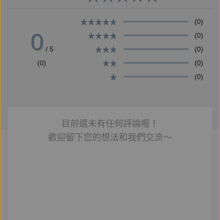
魏聰洲 法國社會科學高等學院歷史與文明博士
鵜戸聡 明治大学国際日本学部副教授
(0)
0
關首奇 法國里昂第三大學中國文學語言學系副教授兼
(0)
主任
/ 5
(0)
(0)
(0)
(0)
林豪森用khue-hâi、心適ê字目hō tsit本十七世紀ê法國
文學經典新ê性命，mā呈現台語ê新創，是正扮koh跨
時代 ê文學語言。祝福tsit本冊！──關首奇（法國里昂
目前還未有任何評論喔！
第三大學中國文學語言學系副教授兼主任）
歡迎留下您的想法和我們交流～
Chit pún gū-giân chi̍p ē thang oân-sêng Tâi-gí hoan-
e̍k kap chhut-pán, lán ū-iáⁿ chin hoaⁿ-hí. Goân-bûn sī
siá chòe si-kù ê hêng-sek, che hō͘ lán leh hoan-e̍k ê sî
ke-thiⁿ bōe-chió khùn-lân. Ka-chài, iā chèng-lâng ê
kian-sim kap hù-chhut chit ê sū-kang ē-tàng kòe-pe̍h.