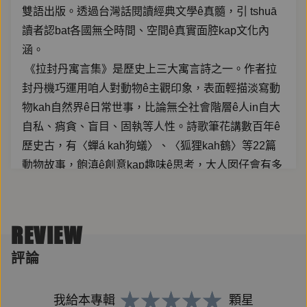
雙語出版。透過台灣話閱讀經典文學ê真髓，引 tshuā
讀者認bat各國無仝時間、空間ê真實面腔kap文化內
涵。
《拉封丹寓言集》是歷史上三大寓言詩之一。作者拉
封丹機巧運用咱人對動物ê主觀印象，表面輕描淡寫動
物kah自然界ê日常世事，比論無仝社會階層ê人in自大
自私、痟貪、盲目、固執等人性。詩歌筆花講數百年ê
歷史古，有〈蟬á kah狗蟻〉、〈狐狸kah鶴〉等22篇
動物故事，飽滇ê創意kap趣味ê思考，大人囡仔會有多
樣ê領會。
REVIEW
評論
【名家推薦】
楊婉儀 國立中山大學哲學研究所教授兼所長
潘怡帆 東海大學哲學系副教授
我給本專輯
顆星