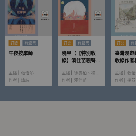
國立成功大學台灣文學系教授。新營人。專長領域是台
灣原住民、新住民、台語族群等跨族群、語言的社會語
言學現象kap 教育政策研究。編著《台語ABC 真趣
味》、《台語拍通關》、《亞洲婚姻移民女性》、《新
移民、女性、母語ê 社會語言學》等專書。
訂閱
有聲書
訂閱
有聲書
訂閱
有
午夜按摩師
曉星（【特別收
臺灣漫遊
台文翻譯｜林豪森 Lîm Hô-sim
錄】湊佳苗親聲朗
收錄作者
進前tī法國讀冊，這馬tī法文系教冊；同齊時mā是成功
讀＆創作動機）
唸〈後記
主播
張怡沁
主播
徐壽柏
楊雅淳
主播
張怡
大學台灣文學系博士候選人。逐工leh做台灣話kah法文
作者
譚端
作者
湊佳苗
作者
楊双
ê翻譯。
台文潤稿｜林裕凱 Lîm Jū-khái
Ū tòe tio̍h Tâi-bûn ūn-tōng ê me̍h-tōng, àn 1991 nî
khai-sí o̍h siá Tâi-gí bûn kàu taⁿ. Bu̍t-lí phok-sū pìⁿ
chòe Tâi-bûn lāu-su. Chiok ài kap lâng thàm-thó Tâi-