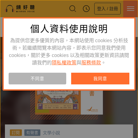
登入 / 註冊
鏡好聽全新APP上線
個人資料使用說明
下載
體驗全面升級，即刻下載
為提供您更多優質的內容，本網站使用 cookies 分析技
術。若繼續閱覽本網站內容，即表示您同意我們使用
cookies，關於更多 cookies 以及相關政策更新資訊請閱
讀我們的
隱私權政策
與
服務條款
。
不同意
我同意
文學小說
訂閱
有聲書