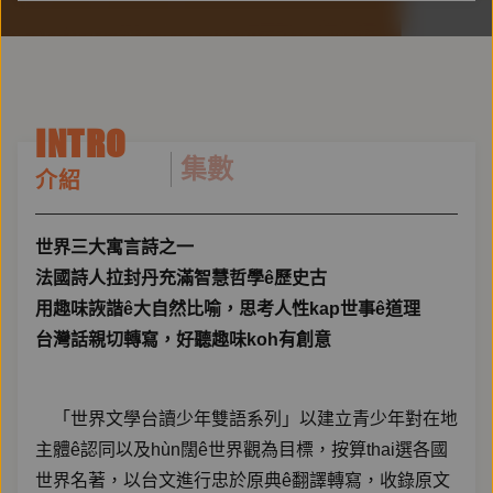
INTRO
集數
介紹
世界三大寓言詩之一
法國詩人拉封丹充滿智慧哲學ê歷史古
用趣味詼諧ê大自然比喻，思考人性kap世事ê道理
台灣話親切轉寫，好聽趣味koh有創意
「世界文學台讀少年雙語系列」以建立青少年對在地
主體ê認同以及hùn闊ê世界觀為目標，按算thai選各國
世界名著，以台文進行忠於原典ê翻譯轉寫，收錄原文