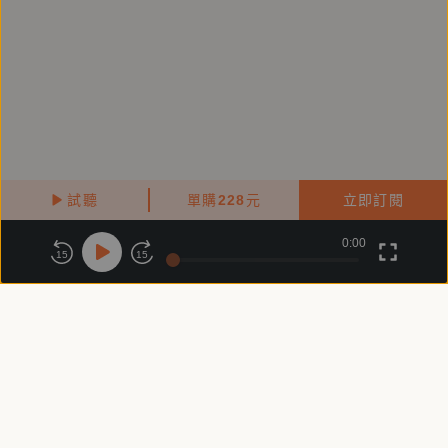
gí bûn chhòng-chok su-siá ê li-li-khok-khok ê būn-tôe.
Chòe-kūn, àn 2020 kàu 2022 kap lâng ha̍p-chok
chhut-pán 3 pún Tâi-oân bûn-ha̍k koán kè-ōe hō͘ gín-á
lâng tha̍k khòaⁿ ê hōe-pún kò͘-sū chheh.
台文潤稿｜邱偉欣 Khu Úi-him
Tī德國提著生物學博士，mā tī大學ê生命科學系教過幾
試聽
單購
228
元
立即訂閱
冬，chit-má koh 走來成功大學台灣文學系讀博士班；
0:00
關於鏡好聽
版權政策
隱私政策
推廣台語ê科普書寫，做文學ê事工，mā兼做語言學研
15
15
究。
商務合作
付費條款
會員條款
常見問題
客服信箱
台文校對、朗讀指導｜謝惠貞 Tsiā Huī-tsing
台南人，tī國小教台語，向望透過教學會當hōo lán ê囡
á愛講台語，hōo 台語繼續流傳--落去。