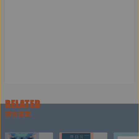
Chit khoán gū-giân kó͘, tha̍k tio̍h m̄-nā hō͘ lán exotic ê
sim-sek khùi, koh hō͘ lán àn chiah-ê kò͘-sū nih thang
ke-kiám lí-kái, thé-hōe in se-hng lâng khòaⁿ-thāi jîn-
chêng sè-sū ê chi̍t kóa thài-tō͘ kap chhú-lí ê lí-lō͘, iā tio̍h
sī tui-kiû bīn-tùi jîn-seng ê lí-sèng kap tì-hūi. Chit tiám
ke̍k ū kè-ta̍t. ──林裕凱（真理大學台灣文學系助理教
授、台語詩人、歌仔冊作家、本冊潤稿者）
RELATED
【譯者/編者/繪者簡介】
猜你喜歡
計畫主編、台文譯者｜陳麗君 Tân L ē-kun