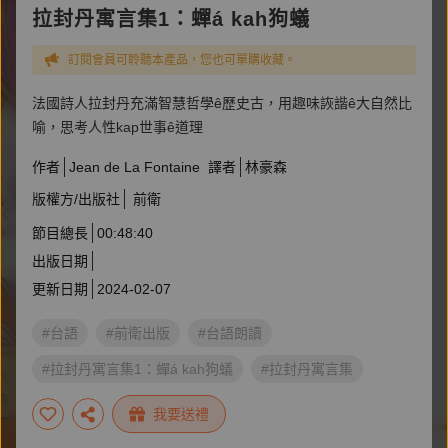
拉封丹寓言集1：蟬á kah狗蟻
訂閱會員可聆聽本產品，您也可單購收藏。
法國詩人拉封丹充滿智慧哲學ê歷史古，用趣味詼諧ê大自然比
喻，思考人性kap世事ê道理
作者
Jean de La Fontaine
譯者
林豪森
版權方/出版社
前衛
節目總長
00:48:40
出版日期
更新日期
2024-02-07
#台語
#前衛出版
#台語朗讀
#拉封丹寓言集1：蟬á kah狗蟻
#拉封丹寓言集
#拉封丹
#Jean de La Fontaine
#台語有聲書
我要送禮