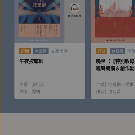
文學小說
文
訂閱
有聲書
訂閱
有聲書
午夜按摩師
曉星（【特別收錄
親聲朗讀＆創作動
主播
張怡沁
主播
徐壽柏
楊雅
作者
譚端
作者
湊佳苗