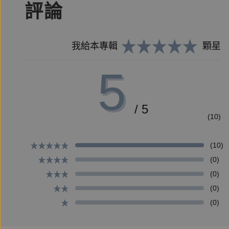
王丹｜對話中國智庫所長、朱宥勳｜作家、汪浩｜
評論
【本書特色】
我給本專輯
顆星
★ 改編自兩岸最高層級間諜案「少康專案」真人真
5
★ 二十年政治記者、資深媒體人李志德首部長篇，精
★ 致敬勒卡雷！時代之下的餘人與餘生，細膩刻劃
/ 5
(10)
【作者簡介】
(10)
(0)
李志德
(0)
(0)
(0)
1969年生的天蠍座。
二十餘年的記者生涯。