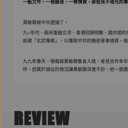
一紙文件，一卷錄音，一條情資，那些見不得光的事
黃敏聰被中共逮捕了。
九○年代，兩岸重啟交流，香港回歸倒數，國共間的
創建「玄武專案」，以獲取中共的機密軍事情資，做
九九年春天，情報員黃敏聰隻身入陸，會見合作多年
呼，迥異於過往的情況讓黃敏聰深覺不妙，他一面擔
一系列的拷問折磨，讓黃敏聰逐漸釐清「玄武專案」
情感糾葛……情報作戰宛如棋局，只是黃敏聰不敢去
REVIEW
【名人推薦】