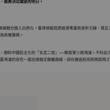
，都將決定國家的明日。
情報戰也進入白熱化。臺灣情報局透過港粵臺商穿針引線，策反
為政權籌碼。
、期盼中國民主化的「玄武二號」──解放軍少將馮潼。不料此
憂馮潼的安危一面迅速擬定撤離路線，卻在撤退航班即將起飛之
背後的不可告人：老將軍在愛國與叛國之間的抉擇、官場眾人對
想，自己是否已然成為此局的棄子？而那些圖謀是否也注定被歷