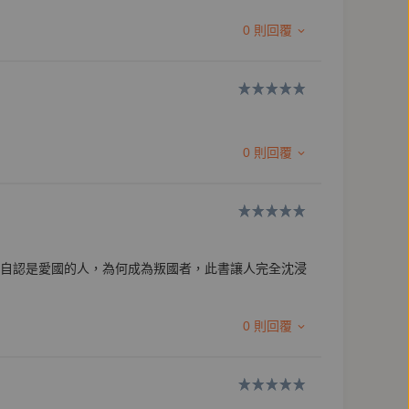
0 則回覆
。採訪深入臺灣政治和兩岸關係，曾出版《無岸的旅
0 則回覆
自認是愛國的人，為何成為叛國者，此書讓人完全沈浸
0 則回覆