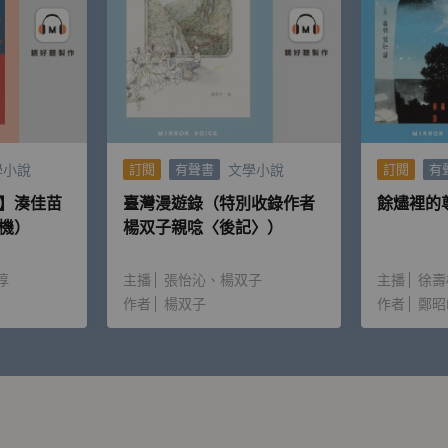
學小說
文學小說
訂閱
有聲書
訂閱
有
】湊佳苗
臺灣漫遊錄（特別收錄作者
餘燼裡的
機）
楊双子親唸〈後記〉）
淳
主播
張怡沁
楊双子
主播
徐壽
作者
楊双子
作者
鄭昭