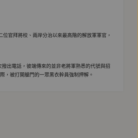
二位官拜將校、兩岸分治以來最高階的解放軍軍官，
次撥出電話，彼端傳來的並非老將軍熟悉的代號與招
際，被打開艙門的一眾黑衣幹員強制押解。
權位的謀算、貪婪中間人的利益瓜分，和大時代裡的
史洪流吞沒？