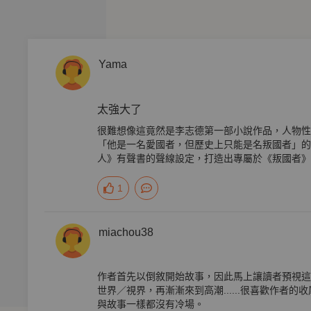
國際政經專家、臥斧｜作家、胡忠信｜歷史學者
Yama
事，臺灣第一本諜報小說！
彩演繹1949年分治以來，最驚心動魄的一場情報戰！
太強大了
九〇年代諜戰背後的利益與權謀、人性與家國。
很難想像這竟然是李志德第一部小說作品，人物性
「他是一名愛國者，但歷史上只能是名叛國者」的
人》有聲書的聲線設定，打造出專屬於《叛國者》
1
miachou38
作者首先以倒敘開始故事，因此馬上讓讀者預視這
世界／視界，再漸漸來到高潮......很喜歡作者
與故事一樣都沒有冷場。