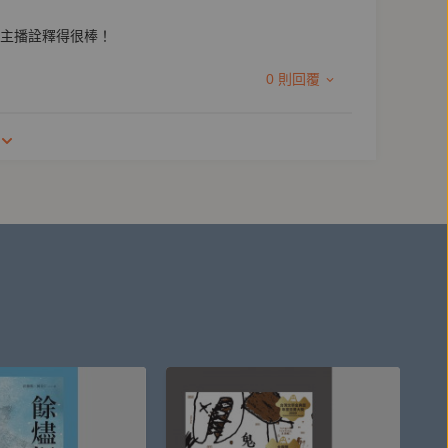
主播詮釋得很棒！
0 則回覆
多