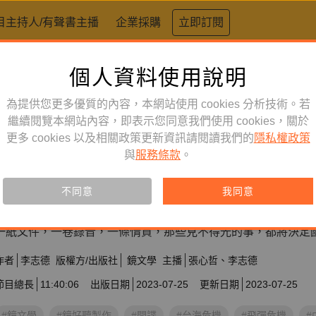
目主持人/有聲書主播
企業採購
立即訂閱
個人資料使用說明
為提供您更多優質的內容，本網站使用 cookies 分析技術。若
繼續閱覽本網站內容，即表示您同意我們使用 cookies，關於
文學小說
訂閱
更多 cookies 以及相關政策更新資訊請閱讀我們的
有聲書
隱私權政策
與
服務條款
。
叛國者
不同意
我同意
訂閱會員可聆聽本產品，您也可單購收藏。
一紙文件，一卷錄音，一條情資，那些見不得光的事，都將決定
作者
李志德
版權方/出版社
鏡文學
主播
張心哲
李志德
節目總長
11:40:06
出版日期
2023-07-25
更新日期
2023-07-25
#鏡文學
#鏡好聽製作
#間諜
#台海危機
#飛彈危機
#