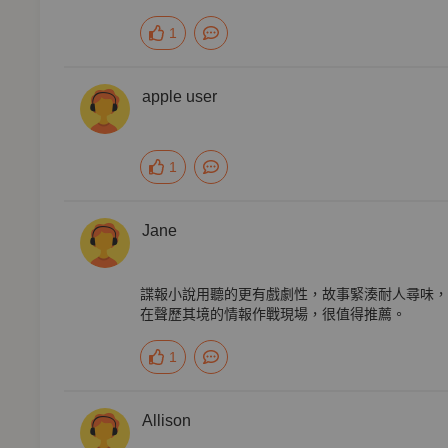
1
香港。
apple user
視新聞部，並曾任《端傳媒》總編、《鏡週刊》文化組副總編輯
1
Jane
諜報小說用聽的更有戲劇性，故事緊湊耐人尋味，
在聲歷其境的情報作戰現場，很值得推薦。
1
Allison