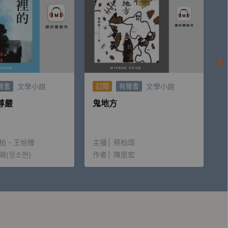
文學小說
文學小說
聲書
訂閱
有聲書
尊嚴
鬼地方
柏
王怡臻
主播
蔡柏璋
峴(정소현)
作者
陳思宏