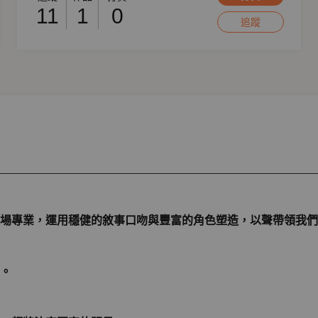
11
1
0
追蹤
場專業，運用穩健的敘事口吻與豐富的角色塑造，以聲帶領我們
。