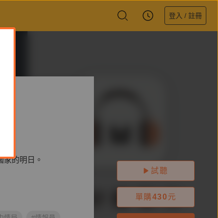
登入 / 註冊
國家的明日。
試聽
單購
430
元
中情局
#情報員