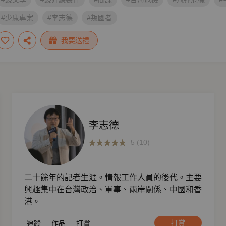
#少康專案
#李志德
#叛國者
我要送禮
李志德
5 (10)
二十餘年的記者生涯。情報工作人員的後代。主要
興趣集中在台灣政治、軍事、兩岸關係、中國和香
港。
打賞
追蹤
作品
打賞