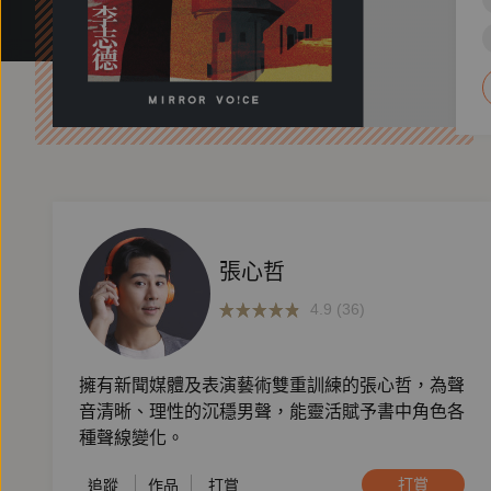
張心哲
4.9 (36)
擁有新聞媒體及表演藝術雙重訓練的張心哲，為聲
音清晰、理性的沉穩男聲，能靈活賦予書中角色各
種聲線變化。
打賞
追蹤
作品
打賞