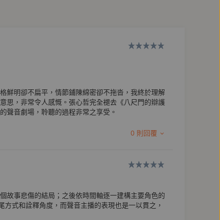
格鮮明卻不扁平，情節鋪陳綿密卻不拖沓，我終於理解
意思，非常令人感慨。張心哲完全褪去《八尺門的辯護
的聲音劇場，聆聽的過程非常之享受。
0 則回覆
個故事悲傷的結局；之後依時間軸逐一建構主要角色的
的收尾方式和詮釋角度，而聲音主播的表現也是一以貫之，