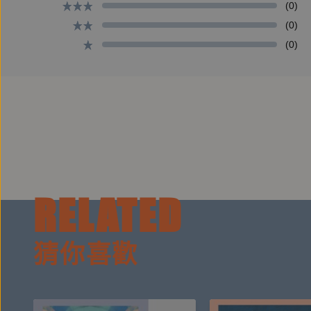
(0)
韓良憶
(0)
(0)
飲食旅遊作家和譯者，曾旅居歐洲十三年，目前和荷
樂。曾在報紙和電視媒體工作，還當過電影助理製片，
十本，譯作更多。
====
產品企劃：王乃柔
RELATED
錄音/後製：黃德瑋
猜你喜歡