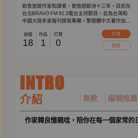
飲食旅遊作家和譯者，曾旅居歐洲十三年。目前在
台北BRAVO FM 91.3電台主持節目，並為台灣和
中國大陸多家報刊撰寫專欄。繁簡體中文著作加起
來近二十本，譯作更多。作者照片｜之外工作室
打賞
追蹤
作品
打賞
提供
18
1
0
追蹤
INTRO
介紹
集數
編輯推薦
作家韓良憶親唸，陪你在每一個家常的