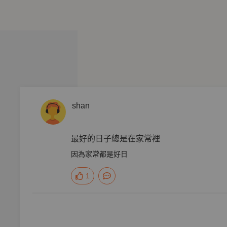
南北潤餅，到端午必爭的南北粽大戰；從荷蘭友人的餐桌趣聞，
是和在一塊，如此構成的每一日──因為家常，都是好日。
shan
（作家）、廖玉蕙（作家）、蔡珠兒（作家）、蔡康永（作家、
最好的日子總是在家常裡
章，正是經得起反覆咀嚼。──作家／焦元溥
因為家常都是好日
1