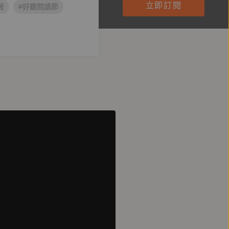
立即訂閱
居
#好聽閱讀節