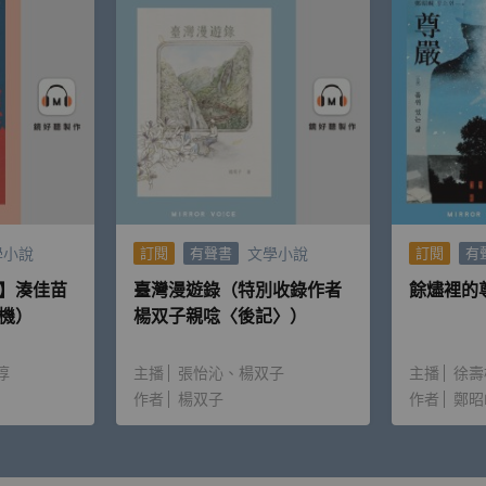
學小說
文學小說
訂閱
有聲書
訂閱
有
】湊佳苗
臺灣漫遊錄（特別收錄作者
餘燼裡的
機）
楊双子親唸〈後記〉）
淳
主播
張怡沁
楊双子
主播
徐壽
作者
楊双子
作者
鄭昭