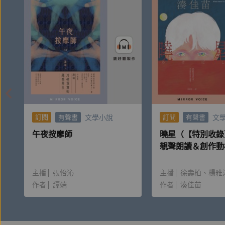
文學小說
文
訂閱
有聲書
訂閱
有聲書
午夜按摩師
曉星（【特別收錄
親聲朗讀＆創作動
主播
張怡沁
主播
徐壽柏
楊雅
作者
譚端
作者
湊佳苗