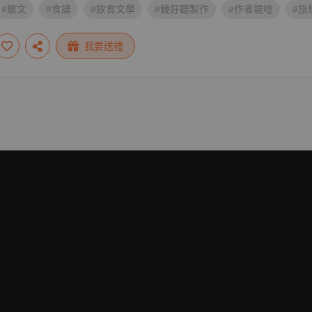
#散文
#食譜
#飲食文學
#鏡好聽製作
#作者親唸
#旅
我要送禮