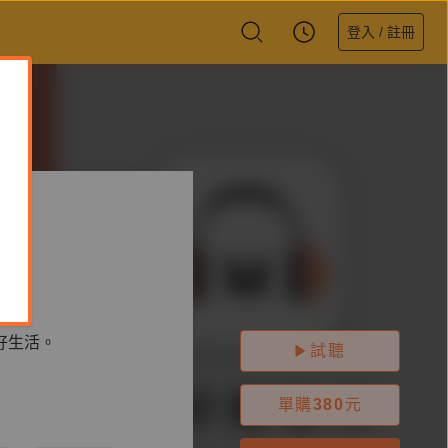
登入 / 註冊
好生活。
試聽
單購
380
元