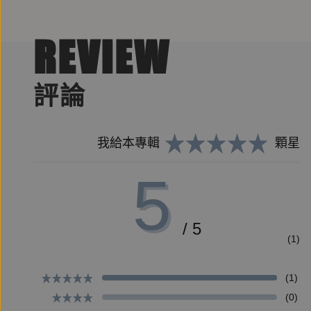
REVIEW
食多也就見多，自然有許多精采好說。從春日必食的
鄉土，有時趣味得宛如一道創意佳餚。飲食與生活總
評論
【名家推薦】
我給本專輯
顆星
馬世芳（廣播人、作家）、焦元溥（作家）、詹宏志
5
經得起常吃的，才是深長好味，文章亦然。良憶的文
/ 5
(1)
(1)
【作者簡介】
(0)