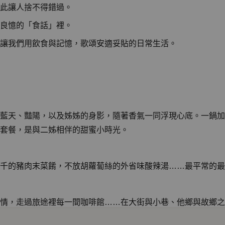
此讓人捨不得錯過。
良憶的「食話」裡。
讓我們用飲食與記憶，歌頌安適妥貼的日常生活。
藍天、豔陽，以及姊姊的身影，隨著香氣一同浮現心底。一鍋加
套餐，是與二姊相伴的甜蜜小時光。
千的豬肉末菜餚，不放胡蘿蔔絲的外省味酸辣湯……最平常的最
情，走過旅途裡每一間咖啡館……在大街與小巷、他鄉與故鄉之