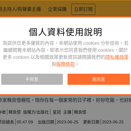
目主持人/有聲書主播
企業採購
立即訂閱
個人資料使用說明
為提供您更多優質的內容，本網站使用 cookies 分析技術。若
繼續閱覽本網站內容，即表示您同意我們使用 cookies，關於
更多 cookies 以及相關政策更新資訊請閱讀我們的
隱私權政策
文學小說
訂閱
有聲書
與
服務條款
。
家常好日子
不同意
我同意
訂閱會員可聆聽本產品，您也可單購收藏。
作家韓良憶親唸，陪你在每一個家常的日子裡，好好吃飯，也好
作者
韓良憶
版權方/出版社
皇冠
主播
韓良憶
節目總長
05:47:09
出版日期
2023-06-25
更新日期
2023-06-25