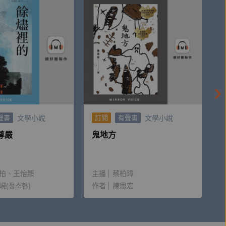
文學小說
文學小說
聲書
訂閱
有聲書
尊嚴
鬼地方
柏
王怡臻
主播
蔡柏璋
峴(정소현)
作者
陳思宏