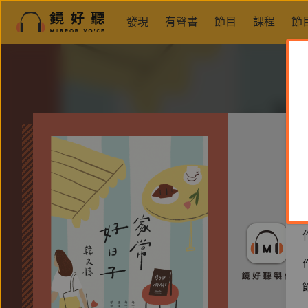
發現
有聲書
節目
課程
節