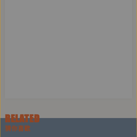
行人文化實驗室／企劃
通常我們是一間出版社，但更常我們在做一些實驗，例
如，假裝我們也是作者。用打群架的方式，找到一個目
標對象（議題／主題），再找來一群堅強的夥伴（採訪
／攝影／設計......），我們不被時間牽著鼻子走（所以
不是定期出刊），我們只在乎打一場有把握的勝戰。為
議題／主題找到新的觀點、思考方式、甚至是讓它延續
與存在的可能。過去作品有《活字：記憶鉛與火的時
代》、《咆哮誌：突破時代的雜誌》、《討海魂：13
種即將消失的捕魚技法，找尋人海共存之道》、《臺灣
妖怪研究室報告》、《透明的記憶：感受日常玻璃的溫
RELATED
度》、《成材的木，成器的人：台灣木職人的記憶與技
猜你喜歡
藝》。