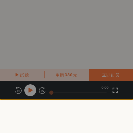
試聽
單購
380
元
立即訂閱
0:00
關於鏡好聽
版權政策
隱私政策
15
15
商務合作
付費條款
會員條款
常見問題
客服信箱