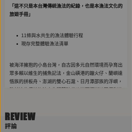
「這不只是本台灣傳統漁法的紀錄，也是本漁法文化的
旅遊手冊」
11條與水共生的漁法體驗行程
現存完整體驗漁法清單
被海洋擁抱的小島台灣，自古因多元自然環境而孕育出
眾多賴以維生的捕魚記法，金山磺港的蹦火仔、蘭嶼達
悟族的拼板舟、澎湖的雙心石滬、日月潭邵族的浮嶼，
雖然這些傳統漁法文化隨著時代改變而逐漸被更便利的
捕魚方式取代，但也因其獨特性而成為各地區的代表文
物，甚至登上國際知名雜誌封面，吸引許多外籍旅客慕
REVIEW
名前來朝聖。這些被我們逐漸忽視的文化，其實都是別
人眼中珍貴的寶石。
評論