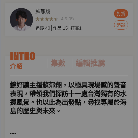
蘇郁翔
打賞
4.5 (8)
追蹤
追蹤
40
作品
15
打賞
1
INTRO
集數
編輯推薦
介紹
鏡好聽主播蘇郁翔，以極具現場感的聲音
表現，帶領我們探訪十一處台灣獨有的水
邊風景。也以此為出發點，尋找專屬於海
島的歷史與未來。
----