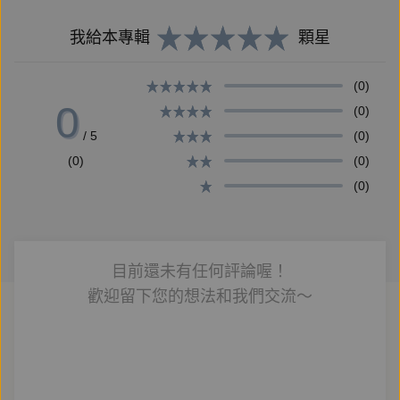
我們集結沿海及淡水漁法之精華，呈現全台各地11種
我給本專輯
顆星
傳統漁法，將之分為島東、島西、島中央及離島等區
域，透過精彩的文字、照片，帶領你認識我們所擁有的
(0)
0
傳統漁法文化；從漁人的日常出發，帶領讀者探索人與
(0)
生態、環境之間的關係。在閱讀的同時，也不妨背起行
/ 5
(0)
囊走出戶外，深入台北之外的地區，跟著本書繞行全台
(0)
(0)
一圈，體驗台灣之美！
(0)
★ 名人推薦
目前還未有任何評論喔！
一青妙（作家/演員）、周永暉（台灣交通部觀光局局
歡迎留下您的想法和我們交流～
長）、陳頤華（日本文化誌《秋刀魚》總編輯）
【作者簡介】