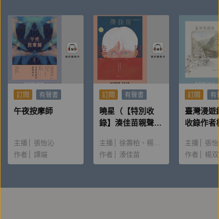
====
產品企劃：王乃柔
錄音/後製：劉彥呈
訂閱
有聲書
訂閱
有聲書
訂閱
有
午夜按摩師
曉星（【特別收
臺灣漫遊
錄】湊佳苗親聲朗
收錄作者
讀＆創作動機）
唸〈後記
主播
張怡沁
主播
徐壽柏
楊雅淳
主播
張怡
作者
譚端
作者
湊佳苗
作者
楊双