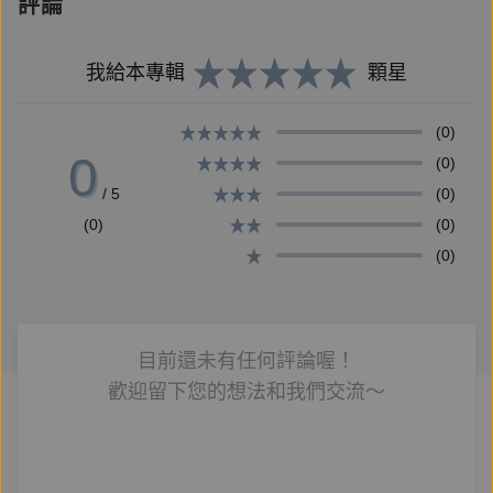
評論
基隆八尺門，「平春16號」阿美族船長一家滅門命
案，所有罪證均指向該船一名逃逸的印尼籍漁工，罪證
確鑿，但疑雲卻重重密布。
我給本專輯
顆星
(0)
出身八尺門的阿美族公設辯護人佟寶駒，遠離部落多
0
(0)
年，卻被迫重回老家，面對充滿敵意的族人。在有限的
/ 5
(0)
時間內，他必須與鄰居的印尼籍看護工，以及即將成為
(0)
(0)
法官的替代役男合作，跨越種族、語言的隔閡，憑著蛛
(0)
絲馬跡找出被隱蓋的真相……
組織龐大的遠洋漁業與國家利益盤根錯節，左右官司走
目前還未有任何評論喔！
向的不是正義與公平，而是各方勢力檯面下的通力盤整
歡迎留下您的想法和我們交流～
與無聲合作；死刑執行與否的權力，是否還掌握在蒙眼
的正義女神之手？