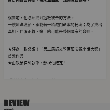
身份與語言轉換，帶來畫面感十足的聲音劇場。
槍響前，他必須找到拯救被告的方法。
一艘遠洋漁船，承載著一樁滅門命案的祕密；為了找出
真相、伸張正義，賭上的可能是整個國家的命運。
★評審一致盛讚！「第二屆鏡文學百萬影視小說大獎」
首獎作品
★由執業律師執筆，影視化確定！
「待證事實是什麼？」審判長問。
「我們有充分理由認為當晚死者遇害前有撥打電話給某
人，那個人或許能解答殺人背後的真相。」佟寶駒說。
REVIEW