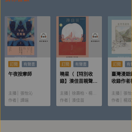
一個段落中，人物場景跟戲劇衝突場場具足。──嘉世
強（時報出版副總編輯∕影評人）
【作者簡介】
訂閱
有聲書
訂閱
有聲書
訂閱
有
唐福睿
午夜按摩師
曉星（【特別收
臺灣漫遊
錄】湊佳苗親聲朗
收錄作者
唐福睿取得法律碩士，以律師為業五年後，獲教育部公
讀＆創作動機）
唸〈後記
主播
張怡沁
主播
徐壽柏
楊雅淳
主播
張怡
費獎學金，赴美國加州藝術學院攻讀藝術創作碩士，主
作者
譚端
作者
湊佳苗
作者
楊双
修電影導演。首部編導電影《童話．世界》以權勢性交
為主題，獲選為2022年臺北電影節閉幕片，入圍包括
最佳影片、最佳編劇等六項大獎、香港國際電影節火鳥
競賽單元。另創作長篇法律小說《八尺門的辯護人》探