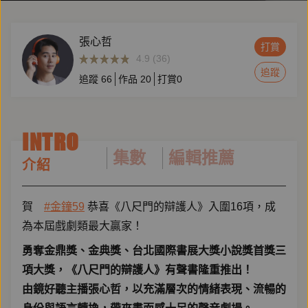
張心哲
打賞
4.9 (36)
追蹤
追蹤
66
作品
20
打賞
0
INTRO
集數
編輯推薦
介紹
賀
#金鐘59
恭喜《八尺門的辯護人》入圍16項，成
為本屆戲劇類最大贏家！
勇奪金鼎獎、金典獎、台北國際書展大獎小說獎首獎三
項大獎，《八尺門的辯護人》有聲書隆重推出！
由鏡好聽主播張心哲，以充滿層次的情緒表現、流暢的