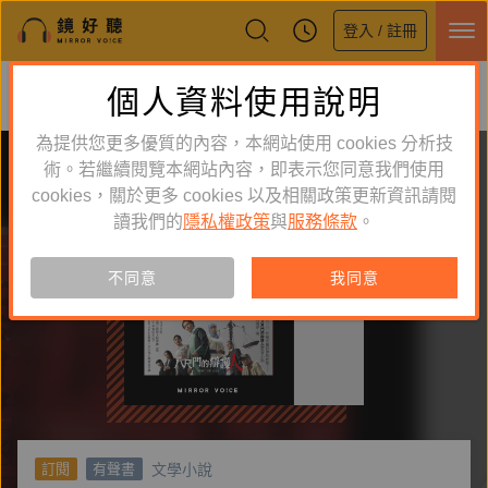
登入 / 註冊
鏡好聽全新APP上線
個人資料使用說明
下載
體驗全面升級，即刻下載
為提供您更多優質的內容，本網站使用 cookies 分析技
術。若繼續閱覽本網站內容，即表示您同意我們使用
cookies，關於更多 cookies 以及相關政策更新資訊請閱
讀我們的
隱私權政策
與
服務條款
。
不同意
我同意
文學小說
訂閱
有聲書