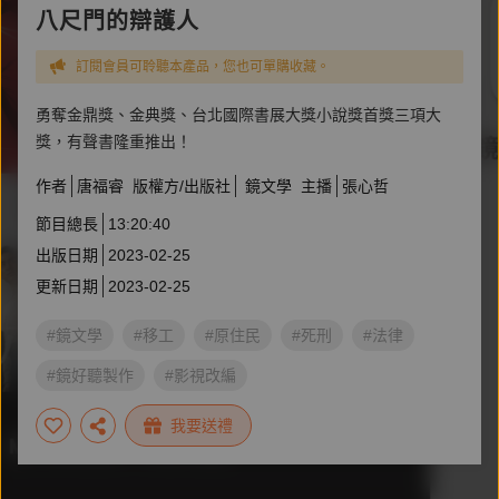
八尺門的辯護人
訂閱會員可聆聽本產品，您也可單購收藏。
勇奪金鼎獎、金典獎、台北國際書展大獎小說獎首獎三項大
獎，有聲書隆重推出！
作者
唐福睿
版權方/出版社
鏡文學
主播
張心哲
節目總長
13:20:40
出版日期
2023-02-25
更新日期
2023-02-25
#鏡文學
#移工
#原住民
#死刑
#法律
#鏡好聽製作
#影視改編
#鏡文學百萬影視小說大獎
#原著小說
#唐福睿
我要送禮
#名人推薦書單