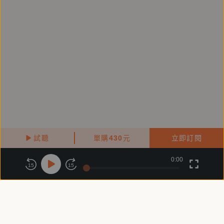
討死刑與族群，再榮獲鏡文學百萬影視小說首獎、金鼎
獎、金典獎與台北國際書展大獎，並親自擔任同名影集
之編劇、導演。
----
產品企劃：王乃柔
錄音/後製：劉彥呈
試聽
單購
430
元
立即訂閱
0:00
關於鏡好聽
版權政策
隱私政策
15
15
商務合作
付費條款
會員條款
常見問題
客服信箱